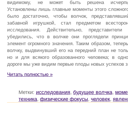
видимому, не может быть решена исчерп
Установлены лишь главные моменты этого сложного 
было достаточно, чтобы волчок, представлявши
забавной игрушкой, стал предметом всесторон
исследования. Действительно, представители
убедились, что в волчке они проглядели принци
элемент огромного значения. Таким образом, тепер
волчку, выдвинувший его на передний план не толь
но и для всякого образованного человека; в одн
дороге мы уже видим первые плоды новых успехов з
Читать полностью »
Метки:
исследования
,
будущее волчка
,
моме
техника
,
физические фокусы
,
человек
,
явлен