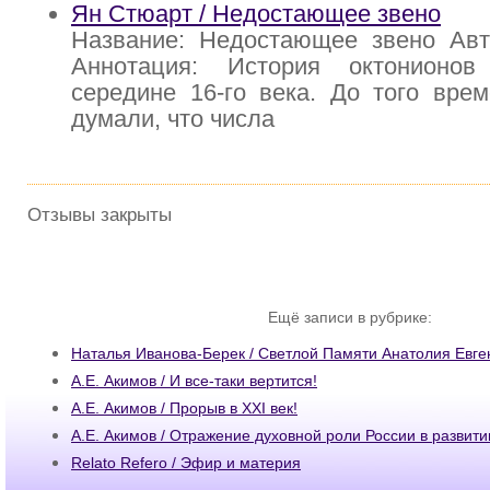
Ян Стюарт / Недостающее звено
Название: Недостающее звено Ав
Аннотация: История октонионов
середине 16-го века. До того вре
думали, что числа
Отзывы закрыты
Ещё записи в рубрике:
Наталья Иванова-Берек / Светлой Памяти Анатолия Евге
А.Е. Акимов / И все-таки вертится!
А.Е. Акимов / Прорыв в XXI век!
А.Е. Акимов / Отражение духовной роли России в развит
Relato Refero / Эфир и материя