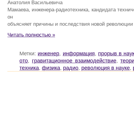
Анатолия Васильевича
Мамаева, инженера-радиотехника, кандидата техниче
он
объясняет причины и последствия новой революции 
Читать полностью »
Метки:
инженер
,
информация
,
прорыв в нау
ото
,
гравитационное взаимодействие
,
теор
техника
,
физика
,
радио
,
революция в науке
,