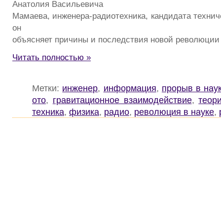
Анатолия Васильевича
Мамаева, инженера-радиотехника, кандидата техниче
он
объясняет причины и последствия новой революции 
Читать полностью »
Метки:
инженер
,
информация
,
прорыв в нау
ото
,
гравитационное взаимодействие
,
теор
техника
,
физика
,
радио
,
революция в науке
,