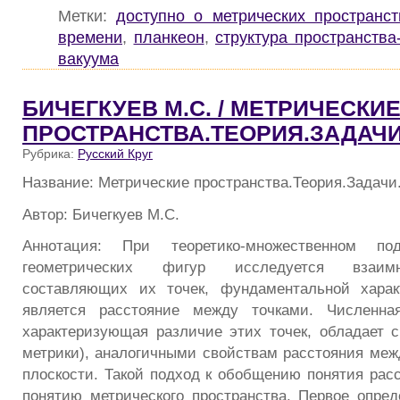
Метки:
доступно о метрических пространст
времени
,
планкеон
,
структура пространства
вакуума
БИЧЕГКУЕВ М.С. / МЕТРИЧЕСКИ
ПРОСТРАНСТВА.ТЕОРИЯ.ЗАДАЧ
Рубрика:
Русский Круг
Название: Метрические пространства.Теория.Задач
Автор: Бичегкуев М.С.
Аннотация: При теоретико-множественном п
геометрических фигур исследуется взаим
составляющих их точек, фундаментальной характ
является расстояние между точками. Численна
характеризующая различие этих точек, обладает 
метрики), аналогичными свойствам расстояния меж
плоскости. Такой подход к обобщению понятия расс
понятию метрического пространства. Первое опред