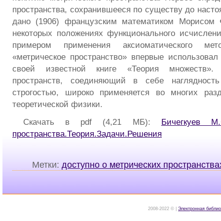
пространства, сохранившееся по существу до насто
дано (1906) французским математиком Морисом
некоторых положениях функционального исчислен
примером применения аксиоматического ме
«метрическое пространство» впервые использова
своей известной книге «Теория множеств».
пространств, соединяющий в себе наглядность
строгостью, широко применяется во многих раз
теоретической физики.
Скачать в pdf (4,21 МБ):
Бичегкуев М
пространства.Теория.Задачи.Решения
Метки:
доступно о метрических пространства
2008-2022 © |
Электронная библио