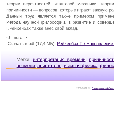
теории вероятностей, квантовой механики, теори
причинности — вопросов, которые играют важную рол
Данный труд является также примером примене
метода научной философии, в развитие и соверше
Г.Рейхенбах также внес свой вклад.
<!–more–>
Скачать в pdf (17,4 МБ):
Рейхенбах Г. / Направление
Метки:
интерпретация времени
,
причинност
времени
,
аристотель
,
высшая физика
,
филос
2008-2022 © |
Электронная библио