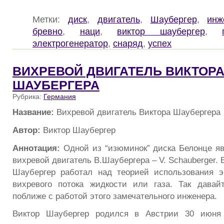
Метки:
диск
,
двигатель
,
Шаубергер
,
инж
бревно
,
наци
,
виктор шаубергер
,
электрогенератор
,
снаряд
,
успех
ВИХРЕВОЙ ДВИГАТЕЛЬ ВИКТОР
ШАУБЕРГЕРА
Рубрика:
Германия
Название:
Вихревой двигатель Виктора Шаубергера
Автор:
Виктор Шаубергер
Аннотация:
Одной из “изюминок” диска Белонце я
вихревой двигатель В.Шаубергера – V. Schauberger. 
Шаубергер работал над теорией использования э
вихревого потока жидкости или газа. Так давай
поближе с работой этого замечательного инженера.
Виктор Шаубергер родился в Австрии 30 июня 