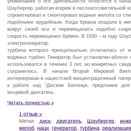
упоминания о его деятельности относятся к начал
Шаубергер, работая егерем в лесозаготовительной к
спроектировал и смонтировал водные желоба со сп
подобными орудийным. Когда бревна опадали в же
вокруг своей оси и перемещались подобно снаря
скорость перемещения брёвен. В 1930 – м году Шау
электрогенератор,
турбина которого принципиально отличалась от 
водяных турбин. Генератор был установлен вблизи 
использовался в течении 3 лет, но конкретных свед
сохранилось. В начале Второй Мировой Вик
интернирован в нацистский концентрационный лагер
к работе над “Диском Белонце, предложив для
вихревой двигатель.
Читать полностью »
1 отзыв »
Метки:
диск
,
двигатель
,
Шаубергер
,
инж
желоб
,
наци
,
генератор
,
турбина
,
реализаци