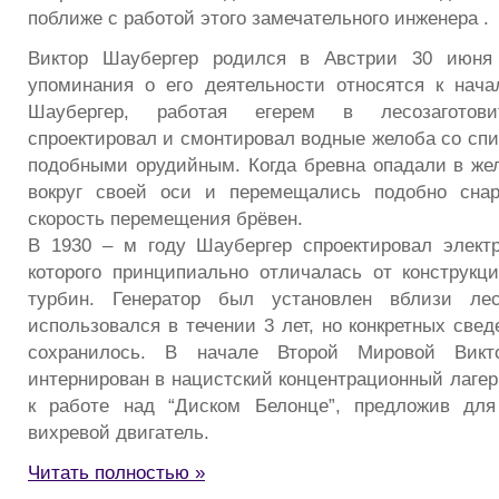
поближе с работой этого замечательного инженера .
Виктор Шаубергер родился в Австрии 30 июня 
упоминания о его деятельности относятся к начал
Шаубергер, работая егерем в лесозаготови
спроектировал и смонтировал водные желоба со сп
подобными орудийным. Когда бревна опадали в же
вокруг своей оси и перемещались подобно снар
скорость перемещения брёвен.
В 1930 – м году Шаубергер спроектировал электр
которого принципиально отличалась от конструк
турбин. Генератор был установлен вблизи ле
использовался в течении 3 лет, но конкретных свед
сохранилось. В начале Второй Мировой Вик
интернирован в нацистский концентрационный лагер
к работе над “Диском Белонце”, предложив для
вихревой двигатель.
Читать полностью »