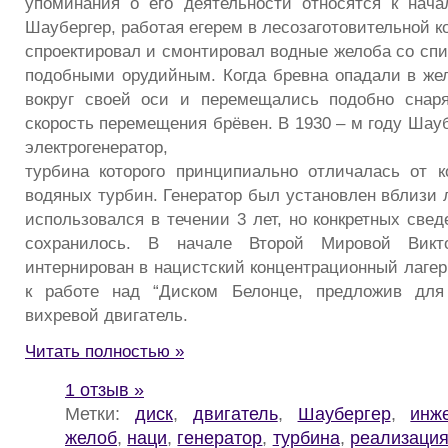
упоминания о его деятельности относятся к начал
Шаубергер, работая егерем в лесозаготовительной к
спроектировал и смонтировал водные желоба со сп
подобными орудийным. Когда бревна опадали в же
вокруг своей оси и перемещались подобно снаря
скорость перемещения брёвен. В 1930 – м году Шау
электрогенератор,
турбина которого принципиально отличалась от 
водяных турбин. Генератор был установлен вблизи 
использовался в течении 3 лет, но конкретных свед
сохранилось. В начале Второй Мировой Вик
интернирован в нацистский концентрационный лагер
к работе над “Диском Белонце, предложив для
вихревой двигатель.
Читать полностью »
1 отзыв »
Метки:
диск
,
двигатель
,
Шаубергер
,
инж
желоб
,
наци
,
генератор
,
турбина
,
реализаци