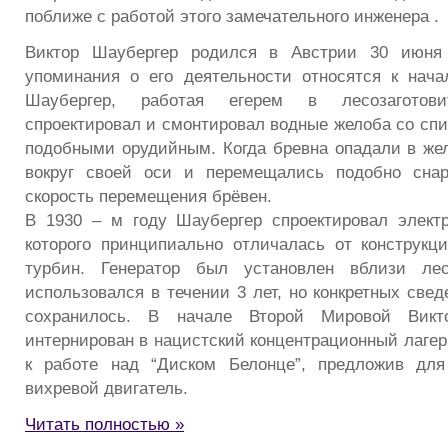
поближе с работой этого замечательного инженера .
Виктор Шаубергер родился в Австрии 30 июня 
упоминания о его деятельности относятся к начал
Шаубергер, работая егерем в лесозаготови
спроектировал и смонтировал водные желоба со сп
подобными орудийным. Когда бревна опадали в же
вокруг своей оси и перемещались подобно снар
скорость перемещения брёвен.
В 1930 – м году Шаубергер спроектировал электр
которого принципиально отличалась от конструк
турбин. Генератор был установлен вблизи ле
использовался в течении 3 лет, но конкретных свед
сохранилось. В начале Второй Мировой Вик
интернирован в нацистский концентрационный лагер
к работе над “Диском Белонце”, предложив для
вихревой двигатель.
Читать полностью »