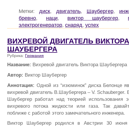
Метки:
диск
,
двигатель
,
Шаубергер
,
инж
бревно
,
наци
,
виктор шаубергер
,
электрогенератор
,
снаряд
,
успех
ВИХРЕВОЙ ДВИГАТЕЛЬ ВИКТОР
ШАУБЕРГЕРА
Рубрика:
Германия
Название:
Вихревой двигатель Виктора Шаубергера
Автор:
Виктор Шаубергер
Аннотация:
Одной из “изюминок” диска Белонце я
вихревой двигатель В.Шаубергера – V. Schauberger. 
Шаубергер работал над теорией использования э
вихревого потока жидкости или газа. Так давай
поближе с работой этого замечательного инженера.
Виктор Шаубергер родился в Австрии 30 июня 