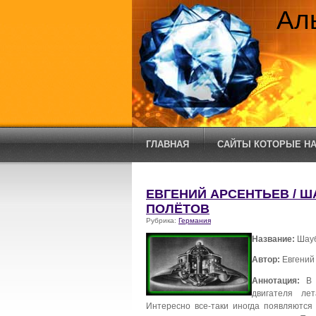
Ал
ГЛАВНАЯ
САЙТЫ КОТОРЫЕ НА
ЕВГЕНИЙ АРСЕНТЬЕВ / 
ПОЛЁТОВ
Рубрика:
Германия
Название:
Шауб
Автор:
Евгений
Аннотация:
В д
двигателя ле
Интересно все-таки иногда появляются