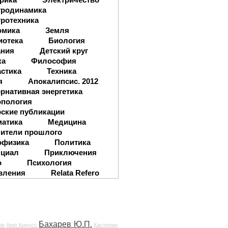
тродинамика
ротехника
омика
Земля
иотека
Биология
ания
Детский круг
ка
Философия
стика
Техника
я
Апокалипсис. 2012
рнативная энергетика
опология
ские публикации
матика
Медицина
ители прошлого
офизика
Политика
нциал
Приключения
о
Психология
вления
Relata Refero
Бахарев Ю.П.
ов
Аюр Кирусс
Кастерин