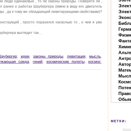
ли люди одинаковые , то ли законы природы. Поверите ли ,
Элек
ал ранее о работах Шаубергера (имею в виду его двигатель
Элект
ы , да к тому же обладающий левитирующими свойствами)?
Экон
онструкций , просто поразился насколько то , о чем я уже
Библ
Герм
аубергера выглядит так…
Физи
Фанта
Хими
Альте
аубергер
,
идеи
,
законы природы
,
левитация
,
мысль
,
Антр
ужающая среда
,
гений
,
космические полеты
,
космос
,
Автор
Мате
Мысл
Косм
Поте
Прав
Обья
МЕТКИ:
Аким