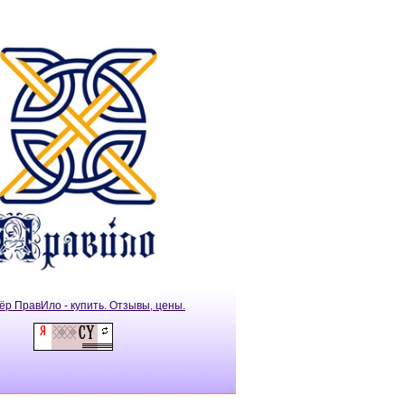
ёр ПравИло - купить. Отзывы, цены.