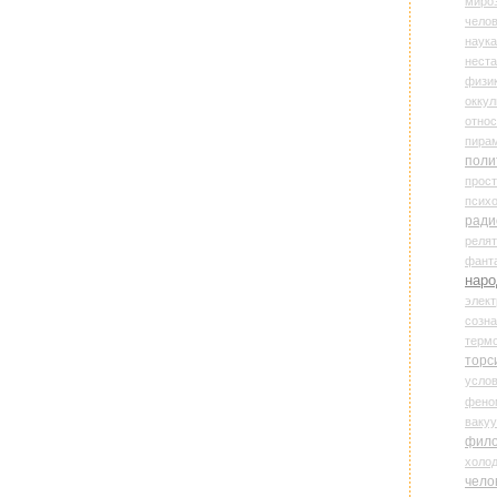
миро
чело
наука
нест
физи
оккул
относ
пира
поли
прос
психо
ради
реля
фант
наро
элект
созн
терм
торс
усло
фено
ваку
фил
холо
чело