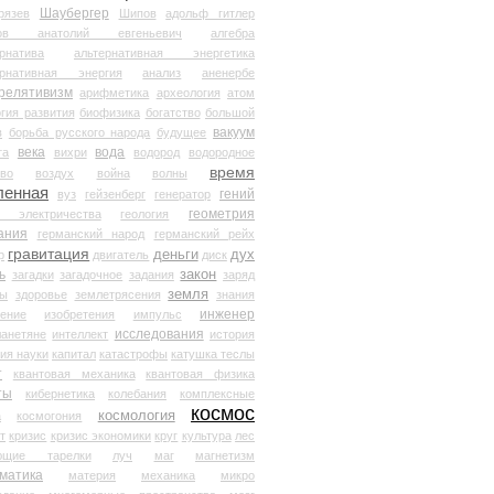
Шаубергер
рязев
Шипов
адольф гитлер
мов анатолий евгеньевич
алгебра
рнатива
альтернативная энергетика
ернативная энергия
анализ
аненербе
релятивизм
арифметика
археология
атом
гия развития
биофизика
богатство
большой
вакуум
в
борьба русского народа
будущее
века
вода
та
вихри
водород
водородное
время
иво
воздух
война
волны
ленная
гений
вуз
гейзенберг
генератор
геометрия
й электричества
геология
ания
германский народ
германский рейх
гравитация
деньги
дух
р
двигатель
диск
ь
закон
загадки
загадочное
задания
заряд
земля
ды
здоровье
землетрясения
знания
инженер
чение
изобретения
импульс
исследования
ланетяне
интеллект
история
ия науки
капитал
катастрофы
катушка теслы
т
квантовая механика
квантовая физика
ты
кибернетика
колебания
комплексные
космос
космология
а
космогония
т
кризис
кризис экономики
круг
культура
лес
ющие тарелки
луч
маг
магнетизм
матика
материя
механика
микро