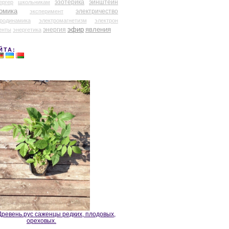
эзотерика
эйнштейн
ергер
школьникам
омика
электричество
эксперимент
тродинамика
электромагнетизм
электрон
эфир
энергия
явления
енты
энергетика
ЙТА:
ревень.рус саженцы редких, плодовых,
ореховых.