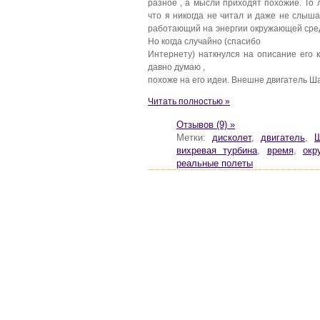
разное , а мысли приходят похожие. То 
что я никогда не читал и даже не слыш
работающий на энергии окружающей сред
Но когда случайно (спасибо
Интернету) наткнулся на описание его к
давно думаю ,
похоже на его идеи. Внешне двигатель Ш
Читать полностью »
Отзывов (9) »
Метки:
дисколет
,
двигатель
,
Ш
вихревая турбина
,
время
,
окр
реальные полеты