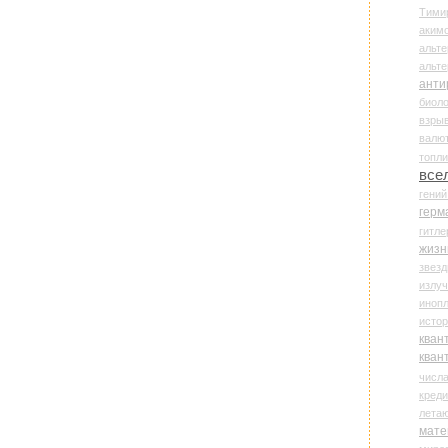
Тими
аки
альте
альт
анти
биоло
взры
валю
топл
все
гени
герм
гитле
жизн
звез
излу
иноп
истор
кван
кван
числ
креди
лета
мате