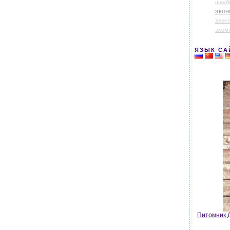
шауб
экон
элек
элем
ЯЗЫК СА
Питомник Д