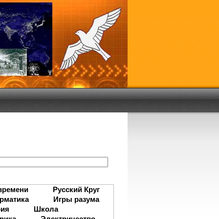
:
времени
Русский Круг
рматика
Игры разума
рия
Школа
рика
Электричество