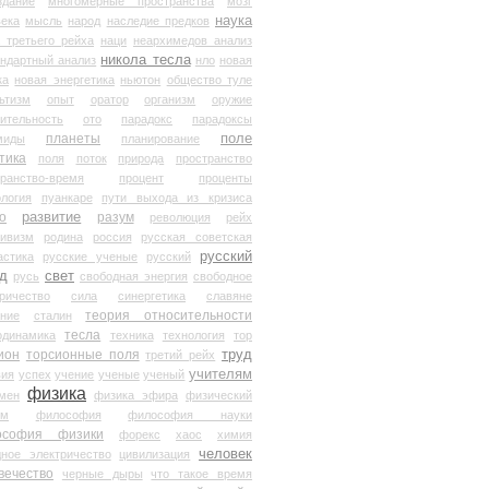
здание
многомерные пространства
мозг
наука
века
мысль
народ
наследие предков
 третьего рейха
наци
неархимедов анализ
никола тесла
андартный анализ
нло
новая
ка
новая энергетика
ньютон
общество туле
ьтизм
опыт
оратор
организм
оружие
ительность
ото
парадокс
парадоксы
планеты
поле
миды
планирование
тика
поля
поток
природа
пространство
транство-время
процент
проценты
логия
пуанкаре
пути выхода из кризиса
о
развитие
разум
революция
рейх
тивизм
родина
россия
русская советская
русский
астика
русские ученые
русский
д
свет
русь
свободная энергия
свободное
ричество
сила
синергетика
славяне
теория относительности
ание
сталин
тесла
одинамика
техника
технология
тор
труд
ион
торсионные поля
третий рейх
учителям
вия
успех
учение
ученые
ученый
физика
мен
физика эфира
физический
ум
философия
философия науки
ософия физики
форекс
хаос
химия
человек
дное электричество
цивилизация
вечество
черные дыры
что такое время