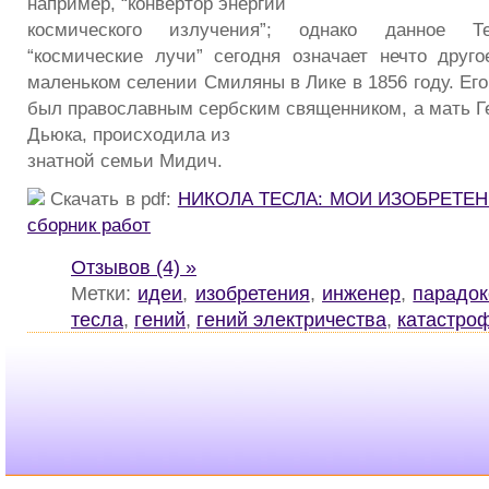
например, “конвертор энергии
космического излучения”; однако данное Т
“космические лучи” сегодня означает нечто дру
маленьком селении Смиляны в Лике в 1856 году. Ег
был православным сербским священником, а мать Ге
Дьюка, происходила из
знатной семьи Мидич.
Скачать в pdf:
НИКОЛА ТЕСЛА: МОИ ИЗОБРЕТЕНИ
сборник работ
Отзывов (4) »
Метки:
идеи
,
изобретения
,
инженер
,
парадо
тесла
,
гений
,
гений электричества
,
катастро