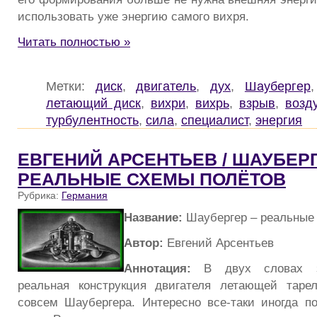
использовать уже энергию самого вихря.
Читать полностью »
Метки:
диск
,
двигатель
,
дух
,
Шаубергер
летающий диск
,
вихри
,
вихрь
,
взрыв
,
возд
турбулентность
,
сила
,
специалист
,
энергия
ЕВГЕНИЙ АРСЕНТЬЕВ / ШАУБЕРГ
РЕАЛЬНЫЕ СХЕМЫ ПОЛЁТОВ
Рубрика:
Германия
Название:
Шаубергер – реальные
Автор:
Евгений Арсентьев
Аннотация:
В двух словах зд
реальная конструкция двигателя летающей таре
совсем Шаубергера. Интересно все-таки иногда п