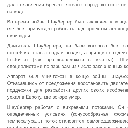
для сплавления бревен тяжелых пород, которые не
на воде.
Во время войны Шаубергер был заключен в конце
где был принужден работать над проектом летающе
свои идеи.
Двигатель Шаубергера, на базе которого был со
потреблял только воду и воздух, а принцип его дей
Implosion (как противоположность взрыва). Ш
специалистами по взрывам из числа заключенных ко
Аппарат был уничтожен в конце войны, Шаубе
Отказавшись от предложения восстановить двигате
поддержки для разработки других своих изобрете
уехал в Европу, где вскоре умер.
Шаубергер работал с вихревыми потоками. Он 
определенных условиях (конусообразная форма
температура…) поток становится самоподдержива
его формирования больше не нужна внешняя энергия