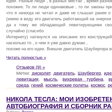
идеи. Разные люди , в разных местах , время разно
похожие. То ли люди одинаковые , то ли законы пр
что я никогда не читал и даже не слышал ранее о
(имею в виду его двигатель работающий на энергии
да к тому же обладающий левитирующими свой
случайно (спасибо
Интернету) наткнулся на описание его конструкций
насколько то , о чем я уже давно думаю ,
похоже на его идеи. Внешне двигатель Шаубергера 
Читать полностью »
Отзывов (9) »
Метки:
дисколет
,
двигатель
,
Шаубергер
,
иде
левитация
,
мысль
,
вихревая турбина
,
в
среда
,
гений
,
космические полеты
,
космос
,
р
НИКОЛА ТЕСЛА: МОИ ИЗОБРЕТЕ
АВТОБИОГРАФИЯ И СБОРНИК Р
Рубрика:
Физика