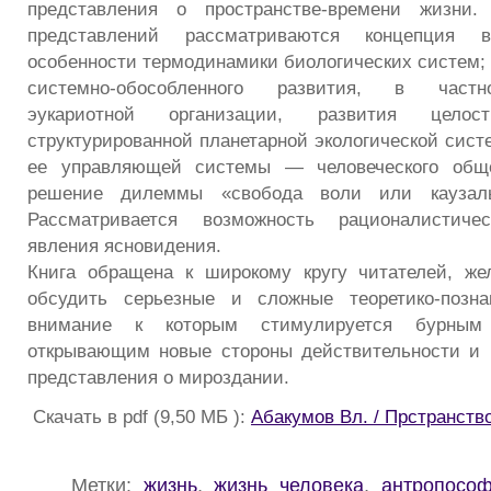
представления о пространстве-времени жизни.
представлений рассматриваются концепция в
особенности термодинамики биологических систем; 
системно-обособленного развития, в частн
эукариотной организации, развития целост
структурированной планетарной экологической сист
ее управляющей системы — человеческого обще
решение дилеммы «свобода воли или каузаль
Рассматривается возможность рационалистичес
явления ясновидения.
Книга обращена к широкому кругу читателей, ж
обсудить серьезные и сложные теоретико-позна
внимание к которым стимулируется бурным 
открывающим новые стороны действительности 
представления о мироздании.
Скачать в pdf (9,50 МБ ):
Абакумов Вл. / Прстранств
Метки:
жизнь
,
жизнь человека
,
антропосо