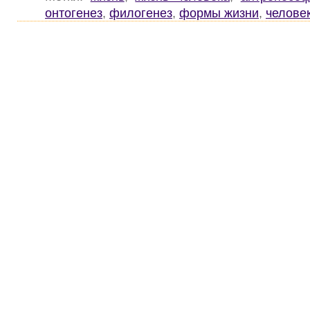
онтогенез
,
филогенез
,
формы жизни
,
челове