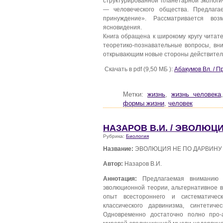
структурированной планетарной эколог
— человеческого общества. Предлаг
принуждение». Рассматривается воз
ясновидения.
Книга обращена к широкому кругу читат
теоретико-познавательные вопросы, вн
открывающим новые стороны действител
Скачать в pdf (9,50 МБ ):
Абакумов Вл. / 
Метки:
жизнь
,
жизнь человека
формы жизни
,
человек
НАЗАРОВ В.И. / ЭВОЛЮЦ
Рубрика:
Биология
Название:
ЭВОЛЮЦИЯ НЕ ПО ДАРВИНУ
Автор:
Назаров В.И.
Аннотация:
Предлагаемая вниманию 
эволюционной теории, альтернативное 
опыт всестороннего и систематичес
классического дарвинизма, синтети
Одновременно достаточно полно про