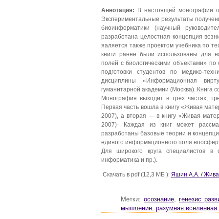
Аннотация:
В настоящей монографии об
Экспериментальные результаты получены
биоинформатики (научный руководите
разработана целостная концепция возн
яаляется также проектом учебника по т
книги ранее были использованы для н
полей с биологическими объектами» по 
подготовки студентов по медико-тех
дисциплины «Информационная вирту
гуманитарной академии (Москва). Книга с
Монография выходит в трех частях, тр
Первая часть вошла в книгу «Живая мате
2007), а вторая — в книгу «Живая мате
2007)- Каждая из книг может рассма
разработаны базовые теории и концепции
единого информационного поля ноосферы
Для широкого круга специалистов в о
информатика и пр.).
Скачать в pdf (12,3 МБ ):
Яшин А.А. / Жи
Метки:
осознание
,
генезис разв
мышление
,
разумная вселенная