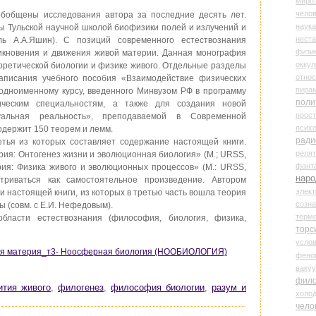
миро
чело
общены исследования автора за последние десять лет.
наука
 Тульской научной школой биофизики полей и излучений и
нест
ль А.А.Яшин). С позиций современного естествознания
физи
икновения и движения живой материи. Данная монография
оккул
еоретической биологии и физике живого. Отдельные разделы
относ
аписания учебного пособия «Взаимодействие физических
пира
одноименному курсу, введенного Минвузом РФ в программу
поли
ническим специальностям, а также для создания новой
прос
альная реальность», преподаваемой в Современной
психо
одержит 150 теорем и лемм.
ради
етья из которых составляет содержание настоящей книги.
реля
рия: Онтогенез жизни и эволюционная биология» (М.; URSS,
фант
рия: Физика живого и эволюционных процессов» (М.: URSS,
наро
триваться как самостоятельное произведение. Автором
элект
 настоящей книги, из которых в третью часть вошла теория
созн
 (совм. с Е.И. Нефедовым).
терм
бласти естествознания (философия, биология, физика,
торс
усло
вая материя_т3- Ноосферная биология (НООБИОЛОГИЯ)
фено
ваку
фил
ития живого
,
филогенез
,
философия биологии
,
разум и
холо
чело