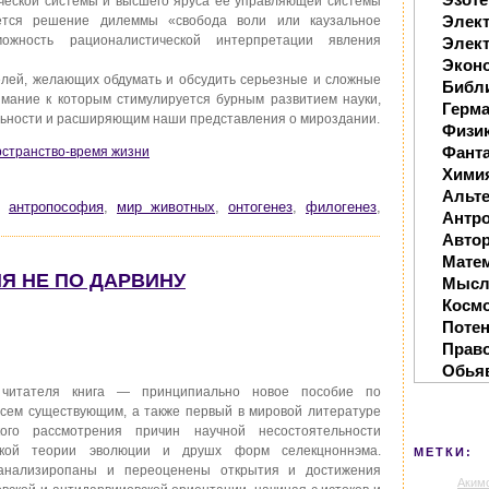
ической системы и высшего яруса ее управляющей системы
Элек
ается решение дилеммы «свобода воли или каузальное
можность рационалистической интерпретации явления
Элект
Экон
елей, желающих обдумать и обсудить серьезные и сложные
Библ
имание к которым стимулируется бурным развитием науки,
Герм
ьности и расширяющим наши представления о мироздании.
Физи
Фанта
Прстранство-время жизни
Хими
Альте
,
антропософия
,
мир животных
,
онтогенез
,
филогенез
,
Антр
Автор
Мате
ИЯ НЕ ПО ДАРВИНУ
Мысл
Косм
Поте
Прав
Обья
читателя книга — принципиально новое пособие по
всем существующим, а также первый в мировой литературе
кого рассмотрения причин научной несостоятельности
ческой теории эволюции и друшх форм селекцноннэма.
МЕТКИ:
-анализиропаны и переоценены открытия и достижения
Аким