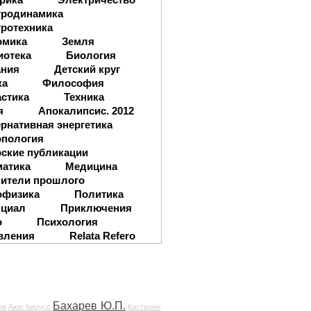
тродинамика
ротехника
омика
Земля
иотека
Биология
ания
Детский круг
ка
Философия
стика
Техника
я
Апокалипсис. 2012
рнативная энергетика
опология
ские публикации
матика
Медицина
ители прошлого
офизика
Политика
нциал
Приключения
о
Психология
вления
Relata Refero
Бахарев Ю.П.
ов
Аюр Кирусс
Кастерин