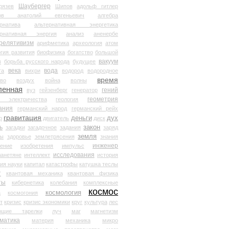
Шаубергер
рязев
Шипов
адольф гитлер
мов анатолий евгеньевич
алгебра
рнатива
альтернативная энергетика
ернативная энергия
анализ
аненербе
релятивизм
арифметика
археология
атом
гия развития
биофизика
богатство
большой
вакуум
в
борьба русского народа
будущее
века
вода
та
вихри
водород
водородное
время
иво
воздух
война
волны
ленная
гений
вуз
гейзенберг
генератор
геометрия
й электричества
геология
ания
германский народ
германский рейх
гравитация
деньги
дух
р
двигатель
диск
ь
закон
загадки
загадочное
задания
заряд
земля
ды
здоровье
землетрясения
знания
инженер
чение
изобретения
импульс
исследования
ланетяне
интеллект
история
ия науки
капитал
катастрофы
катушка теслы
т
квантовая механика
квантовая физика
ты
кибернетика
колебания
комплексные
космос
космология
а
космогония
т
кризис
кризис экономики
круг
культура
лес
ющие тарелки
луч
маг
магнетизм
матика
материя
механика
микро