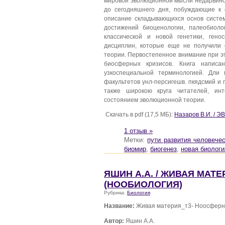
мировой эволюционной мысли недарвинов
до сегодняшнего дня, побуждающие к 
описание складывающихся основ систе
достижений биоценологии, палеобиоло
классической и новой генетики, гено
дисциплин, которые еще не получили 
теории. Первостепенное внимание при э
биосферных кризисов. Книга написа
узкоспециальной терминологией. Дли 
факультетов унл-персигешв. пкядсмий и 
также широкою круга читателей, инт
состоянием эволюционной теории.
Скачать в pdf (17,5 МБ):
Назаров В.И. /
1 отзыв »
Метки:
пути развития человече
биомир
,
биогенез
,
новая биологи
ЯШИН А.А. / ЖИВАЯ МАТ
(НООБИОЛОГИЯ)
Рубрика:
Биология
Название:
Живая материя_т3- Ноосфер
Автор:
Яшин А.А.