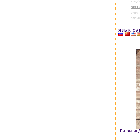
шауб
экон
элек
элем
ЯЗЫК СА
Питомник Д