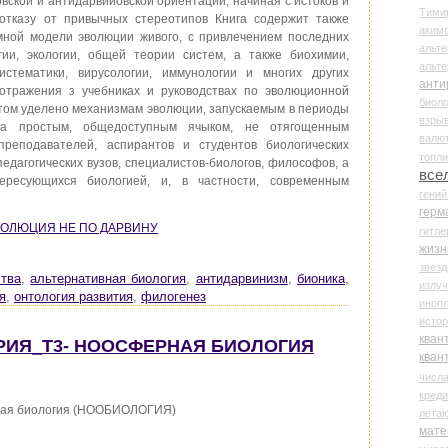
ской и антидарвииовской ориентации, начиная с истоков и
Тими
отказу от привычных стереотипов Книга содержит также
аки
мной модели эволюции живого, с привлечением последних
альте
гии, экологии, общей теории систем, а также биохимии,
альт
систематики, вирусологии, иммунологии и многих других
анти
отражения з учебниках и руководствах по эволюционной
биоло
том уделено механизмам эволюции, запускаемым в периоды
взры
на простым, общедоступным ячыком, не отягощенным
валю
преподавателей, аспирантов и студентов биологических
топл
педагогических вузов, специалистов-биологов, философов, а
все
ересующихся биологией, и, в частности, современным
гени
герм
 ЭВОЛЮЦИЯ НЕ ПО ДАРВИНУ
гитле
жизн
звез
ства
,
альтернативная биология
,
антидарвинизм
,
бионика
,
излу
я
,
онтология развития
,
филогенез
иноп
истор
кван
ЕРИЯ_Т3- НООСФЕРНАЯ БИОЛОГИЯ
кван
числ
креди
ная биология (НООБИОЛОГИЯ)
лета
мате