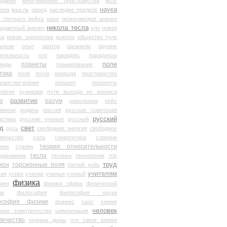
здание
многомерные пространства
мозг
наука
века
мысль
народ
наследие предков
 третьего рейха
наци
неархимедов анализ
никола тесла
андартный анализ
нло
новая
ка
новая энергетика
ньютон
общество туле
ьтизм
опыт
оратор
организм
оружие
ительность
ото
парадокс
парадоксы
планеты
поле
миды
планирование
тика
поля
поток
природа
пространство
транство-время
процент
проценты
логия
пуанкаре
пути выхода из кризиса
о
развитие
разум
революция
рейх
тивизм
родина
россия
русская советская
русский
астика
русские ученые
русский
д
свет
русь
свободная энергия
свободное
ричество
сила
синергетика
славяне
теория относительности
ание
сталин
тесла
одинамика
техника
технология
тор
труд
ион
торсионные поля
третий рейх
учителям
вия
успех
учение
ученые
ученый
физика
мен
физика эфира
физический
ум
философия
философия науки
ософия физики
форекс
хаос
химия
человек
дное электричество
цивилизация
вечество
черные дыры
что такое время