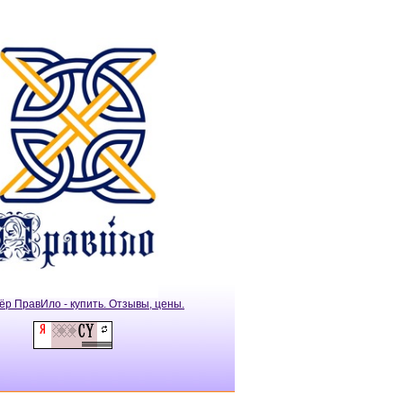
ёр ПравИло - купить. Отзывы, цены.