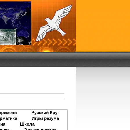
:
времени
Русский Круг
рматика
Игры разума
рия
Школа
рика
Электричество