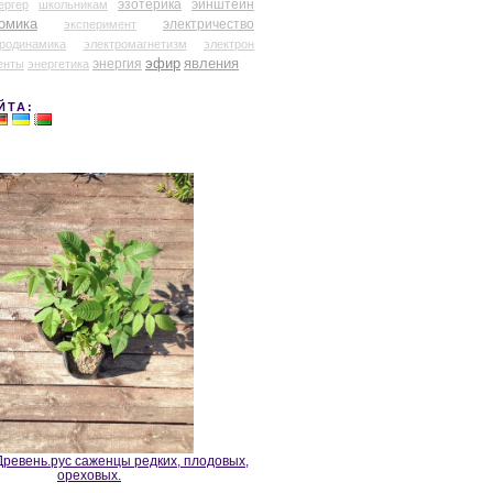
эзотерика
эйнштейн
ергер
школьникам
омика
электричество
эксперимент
тродинамика
электромагнетизм
электрон
эфир
энергия
явления
енты
энергетика
ЙТА:
ревень.рус саженцы редких, плодовых,
ореховых.