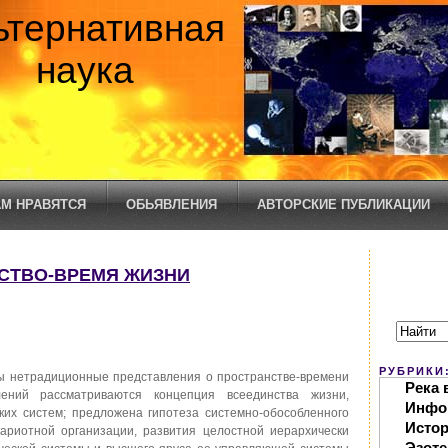
ьтернативная
наука
М НРАВЯТСЯ
ОБЬЯВЛЕНИЯ
АВТОРСКИЕ ПУБЛИКАЦИИ
НСТВО-ВРЕМЯ ЖИЗНИ
РУБРИКИ
ы нетрадиционные представления о пространстве-времени
Река 
ений рассматриваются концепция всеединства жизни,
Инфо
ких систем; предложена гипотеза системно-обособленного
Исто
кариотной организации, развития целостной иерархически
Эзоте