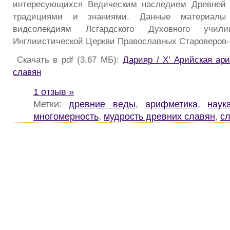
интересующихся Ведическим наследием Древней Р
традициями и знаниями. Данные материалы 
видсолекдиям Лсгардского Духовного учили
Инглиистической Церкви Православных Староверов-
Скачать в pdf (3,67 МБ):
Дарияр / Х’ Арийская ар
славян
1 отзыв »
Метки:
древние веды
,
арифметика
,
наук
многомерность
,
мудрость древних славян
,
с