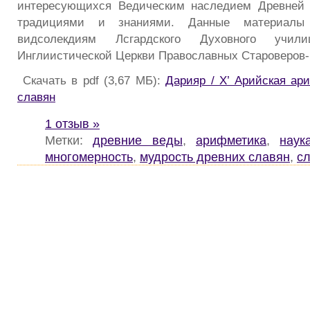
интересующихся Ведическим наследием Древней Р
традициями и знаниями. Данные материалы 
видсолекдиям Лсгардского Духовного учили
Инглиистической Церкви Православных Староверов-
Скачать в pdf (3,67 МБ):
Дарияр / Х’ Арийская ар
славян
1 отзыв »
Метки:
древние веды
,
арифметика
,
наук
многомерность
,
мудрость древних славян
,
с