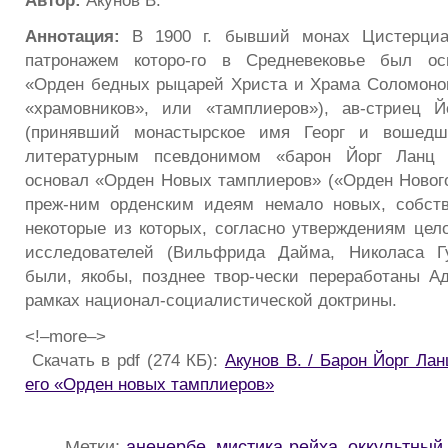
Автор:
Акунов В.
Аннотация:
В 1900 г. бывший монах Цистерциан
патронажем которо-го в Средневековье был ос
«Орден бедных рыцарей Христа и Храма Соломонов
«храмовников», или «тамплиеров»), ав-стриец
(принявший монастырское имя Георг и вошед
литературным псевдонимом «барон Йорг Ланц 
основал «Орден Новых тамплиеров» («Орден Нового
преж-ним орденским идеям немало новых, собств
некоторые из которых, согласно утверждениям цел
исследователей (Вильфрида Дайма, Николаса Гу
были, якобы, позднее твор-чески переработаны 
рамках национал-социалистической доктрины.
<!–more–>
Скачать в pdf (274 КБ):
Акунов В. / Барон Йорг Ла
его «Орден новых тамплиеров»
Метки:
аненербе
,
мистика рейха
,
оккультный