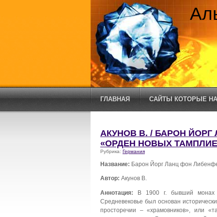
Ал
ГЛАВНАЯ
САЙТЫ КОТОРЫЕ НА
АКУНОВ В. / БАРОН ЙОР
«ОРДЕН НОВЫХ ТАМПЛИ
Рубрика:
Германия
Название:
Барон Йорг Ланц фон Либенфе
Автор:
Акунов В.
Аннотация:
В 1900 г. бывший монах Ц
Средневековье был основан историческ
просторечии – «храмовников», или «т