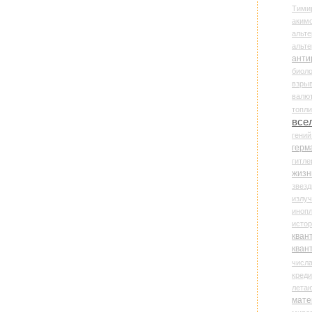
Тими
аки
альте
альт
анти
биоло
взры
валю
топл
все
гени
герм
гитле
жизн
звез
излу
иноп
истор
кван
кван
числ
креди
лета
мате