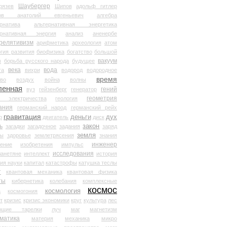
Шаубергер
рязев
Шипов
адольф гитлер
мов анатолий евгеньевич
алгебра
рнатива
альтернативная энергетика
ернативная энергия
анализ
аненербе
релятивизм
арифметика
археология
атом
гия развития
биофизика
богатство
большой
вакуум
в
борьба русского народа
будущее
века
вода
та
вихри
водород
водородное
время
иво
воздух
война
волны
ленная
гений
вуз
гейзенберг
генератор
геометрия
й электричества
геология
ания
германский народ
германский рейх
гравитация
деньги
дух
р
двигатель
диск
ь
закон
загадки
загадочное
задания
заряд
земля
ды
здоровье
землетрясения
знания
инженер
чение
изобретения
импульс
исследования
ланетяне
интеллект
история
ия науки
капитал
катастрофы
катушка теслы
т
квантовая механика
квантовая физика
ты
кибернетика
колебания
комплексные
космос
космология
а
космогония
т
кризис
кризис экономики
круг
культура
лес
ющие тарелки
луч
маг
магнетизм
матика
материя
механика
микро