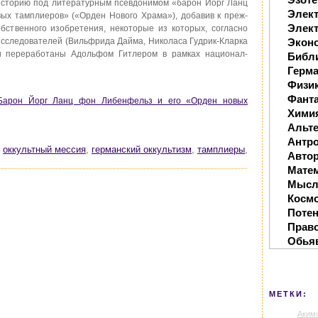
историю под литературным псевдонимом «барон Йорг Ланц
Элек
ых тамплиеров» («Орден Нового Храма»), добавив к преж-
Элект
бственного изобретения, некоторые из которых, согласно
сследователей (Вильфрида Дайма, Николаса Гудрик-Кларка
Экон
ски переработаны Адольфом Гитлером в рамках национал-
Библ
Герм
Физи
Фанта
 Барон Йорг Ланц фон Либенфельз и его «Орден новых
Хими
Альте
Антр
,
оккультный мессия
,
германский оккультизм
,
тамплиеры
,
Автор
Мате
Мысл
Косм
Поте
Прав
Обья
МЕТКИ:
Аким