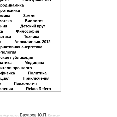
тродинамика
ротехника
омика
Земля
иотека
Биология
ания
Детский круг
ка
Философия
стика
Техника
я
Апокалипсис. 2012
рнативная энергетика
опология
ские публикации
матика
Медицина
ители прошлого
офизика
Политика
нциал
Приключения
о
Психология
вления
Relata Refero
Бахарев Ю.П.
ов
Аюр Кирусс
Кастерин