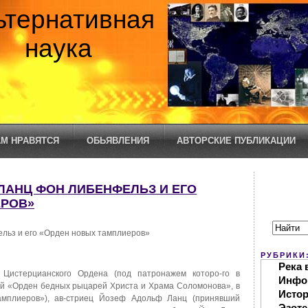
ьтернативная
наука
М НРАВЯТСЯ
ОБЬЯВЛЕНИЯ
АВТОРСКИЕ ПУБЛИКАЦИИ
Г ЛАНЦ ФОН ЛИБЕНФЕЛЬЗ И ЕГО
ЕРОВ»
льз и его «Орден новых тамплиеров»
РУБРИКИ
Река 
истерцианского Ордена (под патронажем которо-го в
Инфо
ий «Орден бедных рыцарей Христа и Храма Соломонова», в
Исто
амплиеров»), ав-стриец Йозеф Адольф Ланц (принявший
Эзоте