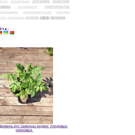
эзотерика
эйнштейн
ергер
школьникам
омика
электричество
эксперимент
тродинамика
электромагнетизм
электрон
эфир
энергия
явления
енты
энергетика
ЙТА:
ревень.рус саженцы редких, плодовых,
ореховых.