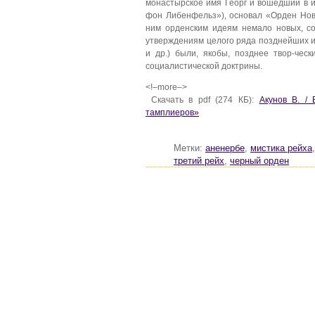
монастырское имя Георг и вошедший в 
фон Либенфельз»), основал «Орден Нов
ним орденским идеям немало новых, со
утверждениям целого ряда позднейших и
и др.) были, якобы, позднее твор-че
социалистической доктрины.
<!–more–>
Скачать в pdf (274 КБ):
Акунов В. /
тамплиеров»
Метки:
аненербе
,
мистика рейха
третий рейх
,
черный орден