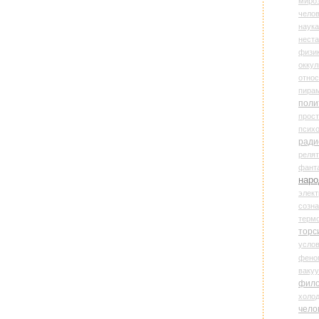
миро
чело
наука
нест
физи
оккул
относ
пира
поли
прос
психо
ради
реля
фант
наро
элект
созн
терм
торс
усло
фено
ваку
фил
холо
чело