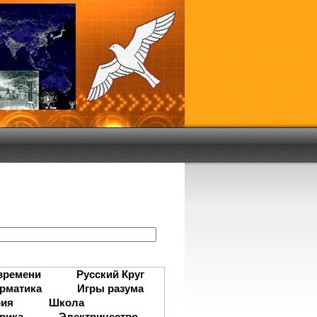
:
времени
Русский Круг
рматика
Игры разума
рия
Школа
рика
Электричество