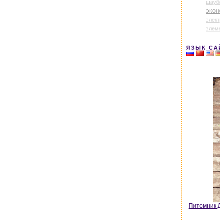
шауб
экон
элек
элем
ЯЗЫК СА
Питомник Д