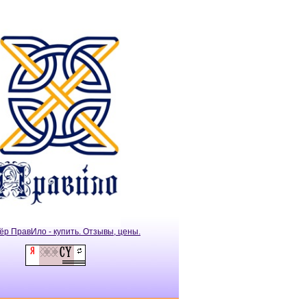
ёр ПравИло - купить. Отзывы, цены.