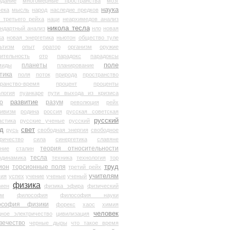
здание
многомерные пространства
мозг
наука
века
мысль
народ
наследие предков
 третьего рейха
наци
неархимедов анализ
никола тесла
андартный анализ
нло
новая
ка
новая энергетика
ньютон
общество туле
ьтизм
опыт
оратор
организм
оружие
ительность
ото
парадокс
парадоксы
планеты
поле
миды
планирование
тика
поля
поток
природа
пространство
транство-время
процент
проценты
логия
пуанкаре
пути выхода из кризиса
о
развитие
разум
революция
рейх
тивизм
родина
россия
русская советская
русский
астика
русские ученые
русский
д
свет
русь
свободная энергия
свободное
ричество
сила
синергетика
славяне
теория относительности
ание
сталин
тесла
одинамика
техника
технология
тор
труд
ион
торсионные поля
третий рейх
учителям
вия
успех
учение
ученые
ученый
физика
мен
физика эфира
физический
ум
философия
философия науки
ософия физики
форекс
хаос
химия
человек
дное электричество
цивилизация
вечество
черные дыры
что такое время