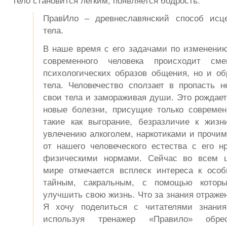
тело становится лёгким, появляется бодрость.
ПравИло – древнеславянский способ исц
тела.
В наше время с его задачами по изменению
современного человека происходит см
психологических образов общения, но и об
тела. Человечество сползает в пропасть н
свои тела и замораживая души. Это рождает
новые болезни, присущие только современ
такие как выгорание, безразличие к жизн
увлечению алкоголем, наркотиками и прочи
от нашего человеческого естества с его н
физическими нормами. Сейчас во всем ц
мире отмечается всплеск интереса к ос
тайным, сакральным, с помощью котор
улучшить свою жизнь. Что за знания отражен
Я хочу поделиться с читателями знания
используя тренажер «Правило» обре