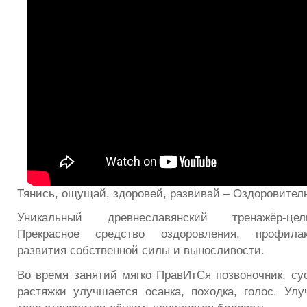
Тянись, ощущай, здоровей, развивай – Оздоровител
Уникальный древнеславянский тренажёр-цел
Прекрасное средство оздоровления, профилак
развития собственной силы и выносливости.
Во время занятий мягко ПравИтСя позвоночник, сус
растяжки улучшается осанка, походка, голос. Улу