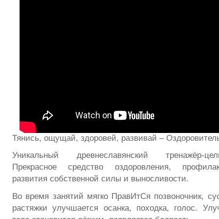
Тянись, ощущай, здоровей, развивай – Оздоровител
Уникальный древнеславянский тренажёр-цел
Прекрасное средство оздоровления, профилак
развития собственной силы и выносливости.
Во время занятий мягко ПравИтСя позвоночник, сус
растяжки улучшается осанка, походка, голос. Улу