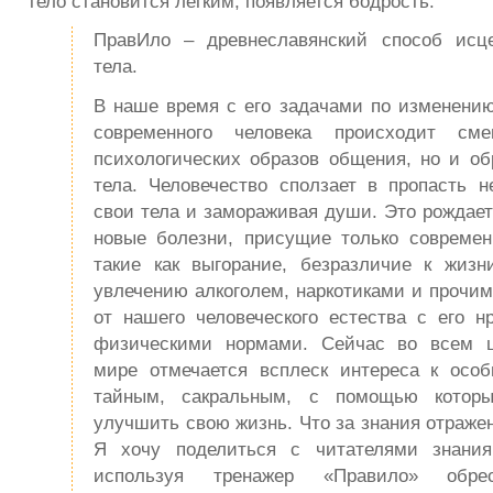
тело становится лёгким, появляется бодрость.
ПравИло – древнеславянский способ исц
тела.
В наше время с его задачами по изменению
современного человека происходит см
психологических образов общения, но и об
тела. Человечество сползает в пропасть н
свои тела и замораживая души. Это рождает
новые болезни, присущие только современ
такие как выгорание, безразличие к жизн
увлечению алкоголем, наркотиками и прочи
от нашего человеческого естества с его н
физическими нормами. Сейчас во всем ц
мире отмечается всплеск интереса к ос
тайным, сакральным, с помощью котор
улучшить свою жизнь. Что за знания отражен
Я хочу поделиться с читателями знания
используя тренажер «Правило» обре