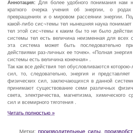
Аннотация:
Для более удобного понимания нам н
краткого очерка учения об энергии, о рода
превращениях и о мировом рассеянии энергии. По
какой-либо сис¬темы тел нынешняя наука понимает
тел этой сис¬темы к каким бы то ни было действи
системы тел есть величина неизменная для всех с
эта система может быть последовательно пр
действиями раз-личных ее точек». «Полная энергия
системы есть величина конечная» .
Так как все действия тел обусловливаются которою
сил, то, следовательно, энергия и представляе
физических сил, заключающихся в данной систем
принимают существование семи различных физиче
света, электричества, магнетизма, химического с
сил и всемирного тяготения .
Читать полностью »
Метки:
производительные силы
,
произвобс