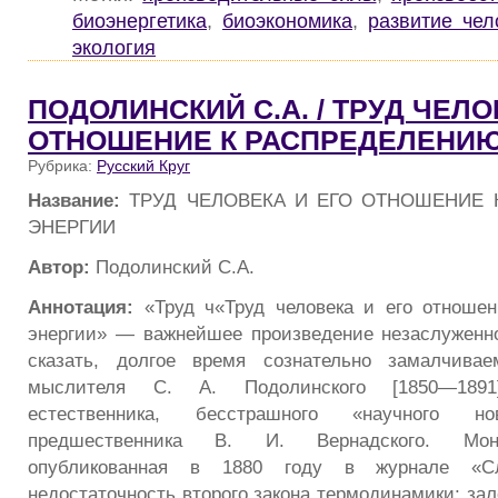
биоэнергетика
,
биоэкономика
,
развитие чел
экология
ПОДОЛИНСКИЙ С.А. / ТРУД ЧЕЛО
ОТНОШЕНИЕ К РАСПРЕДЕЛЕНИЮ
Рубрика:
Русский Круг
Название:
ТРУД ЧЕЛОВЕКА И ЕГО ОТНОШЕНИЕ 
ЭНЕРГИИ
Автор:
Подолинский С.А.
Аннотация:
«Труд ч«Труд человека и его отношен
энергии» — важнейшее произведение незаслуженно
сказать, долгое время сознательно замалчиваем
мыслителя С. А. Подолинского [1850—189
естественника, бесстрашного «научного но
предшественника В. И. Вернадского. Мон
опубликованная в 1880 году в журнале «Сл
недостаточность второго закона термодинамики; за