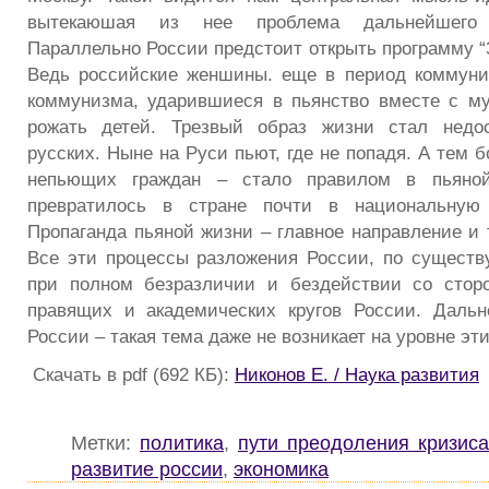
вытекаюшая из нее проблема дальнейшего 
Параллельно России предстоит открыть программу “
Ведь российские женшины. еще в период коммуни
коммунизма, ударившиеся в пьянство вместе с м
рожать детей. Трезвый образ жизни стал недо
русских. Ныне на Руси пьют, где не попадя. А тем 
непьющих граждан – стало правилом в пьяной
превратилось в стране почти в национальную 
Пропаганда пьяной жизни – главное направление и 
Все эти процессы разложения России, по существу
при полном безразличии и бездействии со стор
правящих и академических кругов России. Дальн
России – такая тема даже не возникает на уровне эти
Скачать в pdf (692 КБ):
Никонов Е. / Наука развития
Метки:
политика
,
пути преодоления кризиса
развитие россии
,
экономика