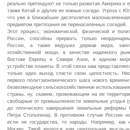
реально претендуют не только развитая Америка и к
также Китай и другие ее южные соседи. Угроза с Юг
что уже в ближайшие десятилетия малонаселенная
предметом притязания ее перенаселенных соседей.
Этот процесс, экономической, физической и поли
России, способны прервать только неординарн
России, а также ведуших держав мира, заин
хозяйственной мощи, в качестве надежного рын
Востоке Европы и Севере Азии, в едином миро
устройстве планеты. В этой связи нам представляетс
только один выход спасти свою целостность. Не
первого политэкономического шага нового времени
безвозмездное сельскохозяйственное использован
страны, ну. скажем, проживающим на ее территор
свободные от промышленности земельные угодья (
до логического завершения земельные реформы 
Петра Столыпина). В противном случае Россию на
если не государства, то народы. Например, как
Москву. Такой видится нам центральная мысль-ид