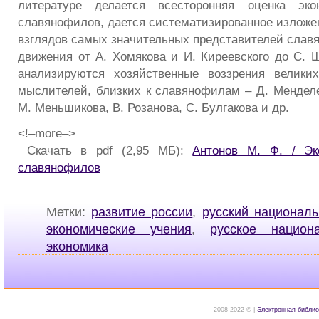
литературе делается всесторонняя оценка эко
славянофилов, дается систематизированное изложе
взглядов самых значительных представителей слав
движения от А. Хомякова и И. Киреевского до С. Ш
анализируются хозяйственные воззрения велики
мыслителей, близких к славянофилам – Д. Менделе
М. Меньшикова, В. Розанова, С. Булгакова и др.
<!–more–>
Скачать в pdf (2,95 МБ):
Антонов М. Ф. / Эк
славянофилов
Метки:
развитие россии
,
русский национал
экономические учения
,
русское национ
экономика
2008-2022 © |
Электронная библио