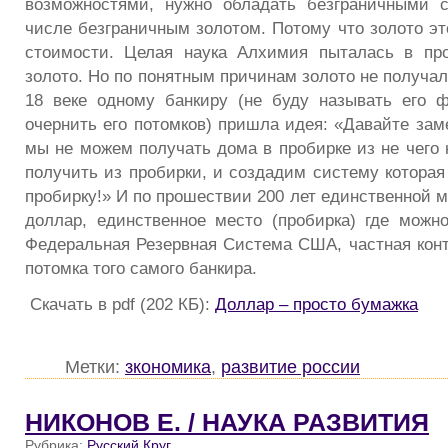
возможностями, нужно обладать безграничными 
числе безграничным золотом. Потому что золото эт
стоимости. Целая наука Алхимия пыталась в про
золото. Но по понятным причинам золото не получал
18 веке одному банкиру (не буду называть его 
очернить его потомков) пришла идея: «Давайте зам
мы не можем получать дома в пробирке из не чего 
получить из пробирки, и создадим систему которая
пробирку!» И по прошествии 200 лет единственной 
доллар, единственное место (пробирка) где можно
Федеральная Резервная Система США, частная кон
потомка того самого банкира.
Скачать в pdf (202 КБ):
Доллар – просто бумажка
Метки:
зкономика
,
развитие россии
НИКОНОВ Е. / НАУКА РАЗВИТИЯ
Рубрика:
Русский Круг