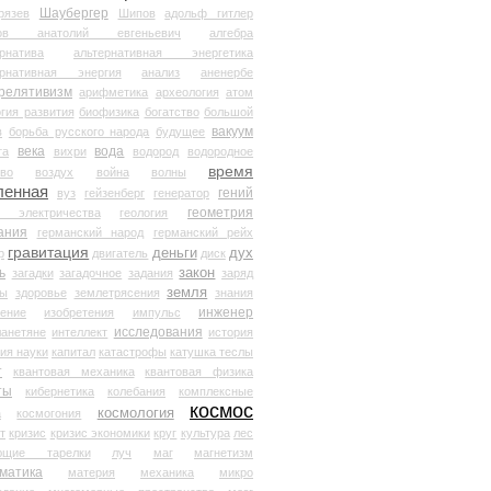
Шаубергер
рязев
Шипов
адольф гитлер
мов анатолий евгеньевич
алгебра
рнатива
альтернативная энергетика
ернативная энергия
анализ
аненербе
релятивизм
арифметика
археология
атом
гия развития
биофизика
богатство
большой
вакуум
в
борьба русского народа
будущее
века
вода
та
вихри
водород
водородное
время
иво
воздух
война
волны
ленная
гений
вуз
гейзенберг
генератор
геометрия
й электричества
геология
ания
германский народ
германский рейх
гравитация
деньги
дух
р
двигатель
диск
ь
закон
загадки
загадочное
задания
заряд
земля
ды
здоровье
землетрясения
знания
инженер
чение
изобретения
импульс
исследования
ланетяне
интеллект
история
ия науки
капитал
катастрофы
катушка теслы
т
квантовая механика
квантовая физика
ты
кибернетика
колебания
комплексные
космос
космология
а
космогония
т
кризис
кризис экономики
круг
культура
лес
ющие тарелки
луч
маг
магнетизм
матика
материя
механика
микро