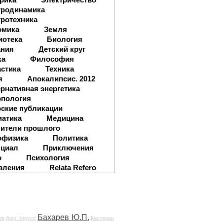
тродинамика
ротехника
омика
Земля
иотека
Биология
ания
Детский круг
ка
Философия
стика
Техника
я
Апокалипсис. 2012
рнативная энергетика
опология
ские публикации
матика
Медицина
ители прошлого
офизика
Политика
нциал
Приключения
о
Психология
вления
Relata Refero
Бахарев Ю.П.
ов
Аюр Кирусс
Кастерин