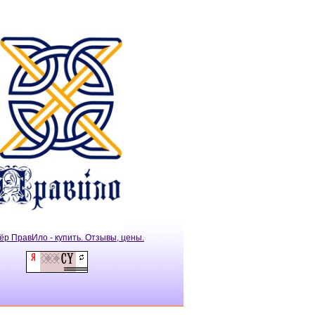
ёр ПравИло - купить. Отзывы, цены.