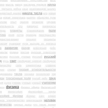
здание
многомерные пространства
мозг
наука
века
мысль
народ
наследие предков
 третьего рейха
наци
неархимедов анализ
никола тесла
андартный анализ
нло
новая
ка
новая энергетика
ньютон
общество туле
ьтизм
опыт
оратор
организм
оружие
ительность
ото
парадокс
парадоксы
планеты
поле
миды
планирование
тика
поля
поток
природа
пространство
транство-время
процент
проценты
логия
пуанкаре
пути выхода из кризиса
о
развитие
разум
революция
рейх
тивизм
родина
россия
русская советская
русский
астика
русские ученые
русский
д
свет
русь
свободная энергия
свободное
ричество
сила
синергетика
славяне
теория относительности
ание
сталин
тесла
одинамика
техника
технология
тор
труд
ион
торсионные поля
третий рейх
учителям
вия
успех
учение
ученые
ученый
физика
мен
физика эфира
физический
ум
философия
философия науки
ософия физики
форекс
хаос
химия
человек
дное электричество
цивилизация
вечество
черные дыры
что такое время