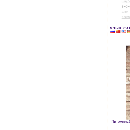
шауб
экон
элек
элем
ЯЗЫК СА
Питомник Д