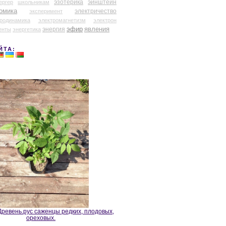
эзотерика
эйнштейн
ергер
школьникам
омика
электричество
эксперимент
тродинамика
электромагнетизм
электрон
эфир
энергия
явления
енты
энергетика
ЙТА:
ревень.рус саженцы редких, плодовых,
ореховых.