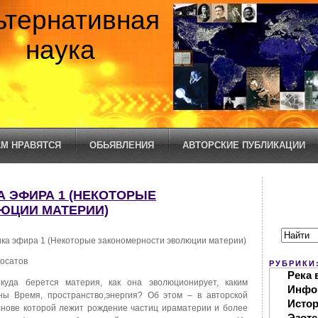
ьтернативная
наука
М НРАВЯТСЯ
ОБЬЯВЛЕНИЯ
АВТОРСКИЕ ПУБЛИКАЦИИ
КА ЭФИРА 1 (НЕКОТОРЫЕ
ЮЦИИ МАТЕРИИ)
ка эфира 1 (Некоторые закономерности эволюции материи)
лосатов
РУБРИКИ
Река 
уда берется материя, как она эволюционирует, каким
Инфо
ны Время, пространство,энергия? Об этом – в авторской
Исто
снове которой лежит рождение частиц ираматерии и более
Эзоте