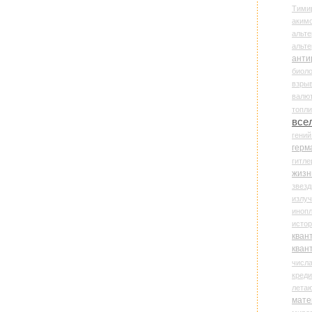
Тими
аки
альте
альт
анти
биоло
взры
валю
топл
все
гени
герм
гитле
жизн
звез
излу
иноп
истор
кван
кван
числ
креди
лета
мате