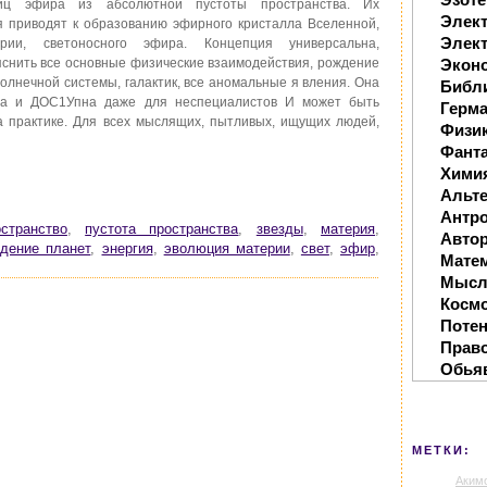
иц эфира из абсолютной пустоты пространства. Их
Элек
я приводят к образованию эфирного кристалла Вселенной,
Элект
рии, светоносного эфира. Концепция универсальна,
снить все основные физические взаимодействия, рождение
Экон
 солнечной системы, галактик, все аномальные я вления. Она
Библ
на и ДОС1Упна даже для неспециалистов И может быть
Герм
а практике. Для всех мыслящих, пытливых, ищущих людей,
Физи
Фанта
Хими
Альте
Антр
остранство
,
пустота пространства
,
звезды
,
материя
,
Автор
дение планет
,
энергия
,
эволюция материи
,
свет
,
эфир
,
Мате
Мысл
Косм
Поте
Прав
Обья
МЕТКИ:
Аким