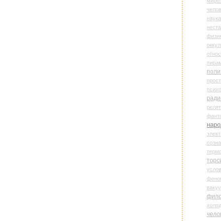
миро
чело
наука
нест
физи
оккул
относ
пира
поли
прос
психо
ради
реля
фант
наро
элект
созн
терм
торс
усло
фено
ваку
фил
холо
чело