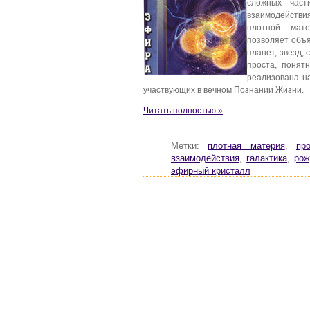
сложных част
взаимодействи
плотной мате
позволяет объя
планет, звезд,
проста, понят
реализована н
участвующих в вечном Познании Жизни.
Читать полностью »
Метки:
плотная материя
,
пр
взаимодействия
,
галактика
,
рож
эфирный кристалл