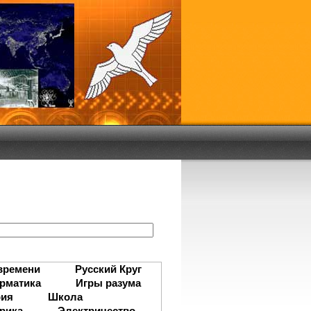
:
времени
Русский Круг
рматика
Игры разума
рия
Школа
рика
Электричество