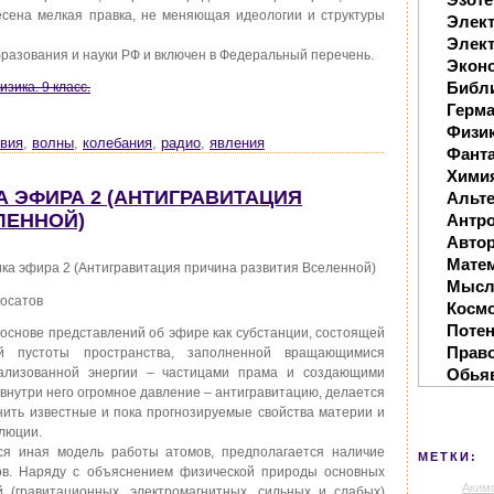
есена мелкая правка, не меняющая идеологии и структуры
Элек
Элект
разования и науки РФ и включен в Федеральный перечень.
Экон
Библ
зика. 9 класс.
Герм
Физи
вия
,
волны
,
колебания
,
радио
,
явления
Фанта
Хими
КА ЭФИРА 2 (АНТИГРАВИТАЦИЯ
Альте
ЛЕННОЙ)
Антр
Автор
Мате
ка эфира 2 (Антигравитация причина развития Вселенной)
Мысл
лосатов
Косм
Поте
основе представлений об эфире как субстанции, состоящей
Прав
й пустоты пространства, заполненной вращающимися
Обья
ализованной энергии – частицами прама и создающими
 внутри него огромное давление – антигравитацию, делается
ить известные и пока прогнозируемые свойства материи и
люции.
ся иная модель работы атомов, предполагается наличие
МЕТКИ:
в. Наряду с объяснением физической природы основных
Аким
й (гравитационных, электромагнитных, сильных и слабых)