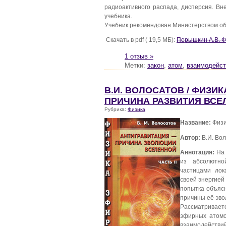
радиоактивного распада, дисперсия. Вн
учебника.
Учебник рекомендован Министерством об
Скачать в pdf ( 19,5 МБ):
Перышкин А.В. Фи
1 отзыв »
Метки:
закон
,
атом
,
взаимодейст
В.И. ВОЛОСАТОВ / ФИЗИ
ПРИЧИНА РАЗВИТИЯ ВСЕ
Рубрика:
Физика
Название:
Физи
Автор:
В.И. Во
Аннотация:
На 
из абсолютно
частицами лок
своей энергией
попытка объясн
причины её эво
Рассматривает
эфирных атомо
взаимодействи