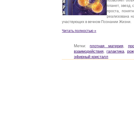
позволяет объя
планет, звезд,
проста, понят
реализована н
участвующих в вечном Познании Жизни.
Читать полностью »
Метки:
плотная материя
,
пр
взаимодействия
,
галактика
,
рож
эфирный кристалл