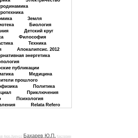
тродинамика
ротехника
омика
Земля
иотека
Биология
ания
Детский круг
ка
Философия
стика
Техника
я
Апокалипсис. 2012
рнативная энергетика
опология
ские публикации
матика
Медицина
ители прошлого
офизика
Политика
нциал
Приключения
о
Психология
вления
Relata Refero
Бахарев Ю.П.
ов
Аюр Кирусс
Кастерин