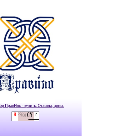
ёр ПравИло - купить. Отзывы, цены.