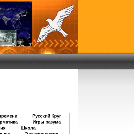
:
времени
Русский Круг
рматика
Игры разума
рия
Школа
рика
Электричество