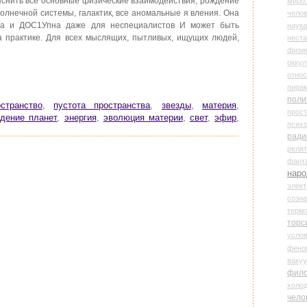
снить все основные физические взаимодействия, рождение
миро
 солнечной системы, галактик, все аномальные я вления. Она
чело
на и ДОС1Упна даже для неспециалистов И может быть
наука
а практике. Для всех мыслящих, пытливых, ищущих людей,
нест
физи
оккул
относ
пира
поли
остранство
,
пустота пространства
,
звезды
,
материя
,
прос
дение планет
,
энергия
,
эволюция материи
,
свет
,
эфир
,
психо
ради
реля
фант
наро
элект
созн
терм
торс
усло
фено
ваку
фил
холо
чело