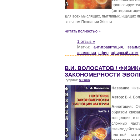
прогнозирует
(антигравитаци
Для всех мыслящих, пытливых, ищущих л
в вечном Познании Жизни.
Читать полностью »
1 отзыв »
Метки:
антигравитация
,
взаим
эволюция
,
эфир
,
эфирный атом
В.И. ВОЛОСАТОВ / ФИЗИ
ЗАКОНОМЕРНОСТИ ЭВОЛ
Рубрика:
Физика
Название:
Физи
Автор:
В.И. Во
Аннотация:
Отк
образом связа
концепции, в о
сложных част
взаимодействи
плотной мате