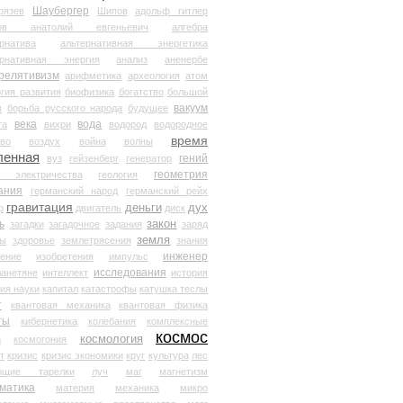
Шаубергер
рязев
Шипов
адольф гитлер
мов анатолий евгеньевич
алгебра
рнатива
альтернативная энергетика
ернативная энергия
анализ
аненербе
релятивизм
арифметика
археология
атом
гия развития
биофизика
богатство
большой
вакуум
в
борьба русского народа
будущее
века
вода
та
вихри
водород
водородное
время
иво
воздух
война
волны
ленная
гений
вуз
гейзенберг
генератор
геометрия
й электричества
геология
ания
германский народ
германский рейх
гравитация
деньги
дух
р
двигатель
диск
ь
закон
загадки
загадочное
задания
заряд
земля
ды
здоровье
землетрясения
знания
инженер
чение
изобретения
импульс
исследования
ланетяне
интеллект
история
ия науки
капитал
катастрофы
катушка теслы
т
квантовая механика
квантовая физика
ты
кибернетика
колебания
комплексные
космос
космология
а
космогония
т
кризис
кризис экономики
круг
культура
лес
ющие тарелки
луч
маг
магнетизм
матика
материя
механика
микро