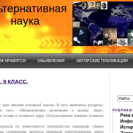
ьтернативная
наука
М НРАВЯТСЯ
ОБЬЯВЛЕНИЯ
АВТОРСКИЕ ПУБЛИКАЦИИ
 9 КЛАСС.
 курс физики основной школы. В него включены разделы:
я тел», «Механические колебания и волны. Звук»,
РУБРИКИ
Река 
е атома и атомного ядра. Использование энергии атомных
Инфо
териала по невесомости переработан параграф «Закон
Исто
ны сохранения, вопросы передачи электроэнергии, закон
Эзоте