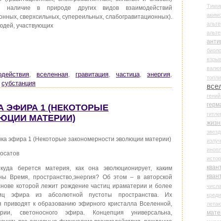
Тими
ся наличие в природе других видов взаимодействий
аки
онных, сверхсильных, супереильных, слабогравитационных).
альте
юдей, участвующих
альт
анти
биоло
взры
валю
одействия
,
вселенная
,
гравитация
,
частица
,
энергия
,
топл
,
субстанция
все
гени
герм
КА ЭФИРА 1 (НЕКОТОРЫЕ
гитле
ЮЦИИ МАТЕРИИ)
жизн
звез
ка эфира 1 (Некоторые закономерности эволюции материи)
излу
иноп
лосатов
истор
кван
уда берется материя, как она эволюционирует, каким
кван
ны Время, пространство,энергия? Об этом – в авторской
снове которой лежит рождение частиц ираматерии и более
числ
иц эфира из абсолютной пустоты пространства. Их
креди
я приводят к образованию эфирного кристалла Вселенной,
лета
мате
рии, светоносного эфира. Концепция универсальна,