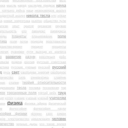
здание
многомерные пространства
мозг
наука
века
мысль
народ
наследие предков
 третьего рейха
наци
неархимедов анализ
никола тесла
андартный анализ
нло
новая
ка
новая энергетика
ньютон
общество туле
ьтизм
опыт
оратор
организм
оружие
ительность
ото
парадокс
парадоксы
планеты
поле
миды
планирование
тика
поля
поток
природа
пространство
транство-время
процент
проценты
логия
пуанкаре
пути выхода из кризиса
о
развитие
разум
революция
рейх
тивизм
родина
россия
русская советская
русский
астика
русские ученые
русский
д
свет
русь
свободная энергия
свободное
ричество
сила
синергетика
славяне
теория относительности
ание
сталин
тесла
одинамика
техника
технология
тор
труд
ион
торсионные поля
третий рейх
учителям
вия
успех
учение
ученые
ученый
физика
мен
физика эфира
физический
ум
философия
философия науки
ософия физики
форекс
хаос
химия
человек
дное электричество
цивилизация
вечество
черные дыры
что такое время