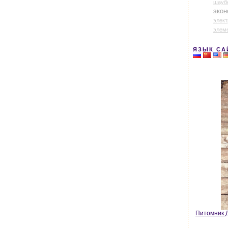
шауб
экон
элек
элем
ЯЗЫК СА
Питомник Д