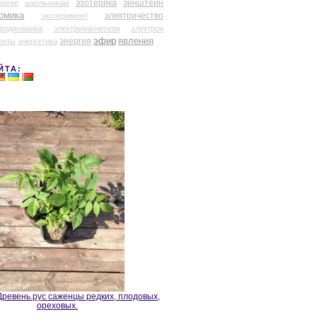
эзотерика
эйнштейн
ергер
школьникам
омика
электричество
эксперимент
тродинамика
электромагнетизм
электрон
эфир
энергия
явления
енты
энергетика
ЙТА:
ревень.рус саженцы редких, плодовых,
ореховых.