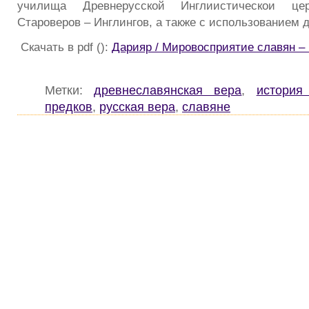
училища Древнерусской Инглиистическои це
Староверов – Инглингов, а также с использованием 
Скачать в pdf ():
Дарияр / Мировосприятие славян
Метки:
древнеславянская вера
,
история
предков
,
русская вера
,
славяне