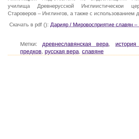
училища Древнерусской Инглиистическои це
Староверов – Инглингов, а также с использованием 
Скачать в pdf ():
Дарияр / Мировосприятие славян
Метки:
древнеславянская вера
,
история
предков
,
русская вера
,
славяне