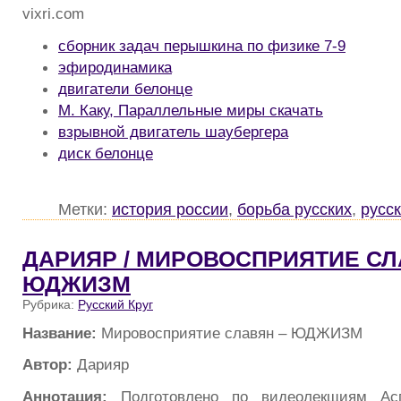
vixri.com
сборник задач перышкина по физике 7-9
эфиродинамика
двигатели белонце
М. Каку, Параллельные миры скачать
взрывной двигатель шаубергера
диск белонце
Метки:
история россии
,
борьба русских
,
русс
ДАРИЯР / МИРОВОСПРИЯТИЕ СЛ
ЮДЖИЗМ
Рубрика:
Русский Круг
Название:
Мировосприятие славян – ЮДЖИЗМ
Автор:
Дарияр
Аннотация:
Подготовлено по видеолекщиям Асга