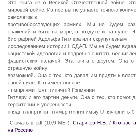
Эта книга не о Великой Отечественной войне. Эт
мировой войне. Из нее вы не узнаете точного количе
самолетов в
противоборствующих армиях. Мы не будем разб
сражений и битв на море, в воздухе и на суше. Эт
биографией Адольфа Гитлера или скрупулезным
исследованием истории НСДАП. Мы не будем вдава
нацистской идеологии и подробно считать бесчисле
фашистских палачей. Эта книга о другом. Она о 
страшную войну
возможной. Она о тех, кто давал им придти к власти
своей силе. Кто имеет полное
- пмпрпями гЬятттипччгпй Грпмянии
Гитлеру и его партии деньги. Она о тех, кто помог 
территории и уверенности
ппядп гллпртк ня гтгямьр rrnпгипимыу U пячпрпить €
Скачать в pdf (10,9 МБ ):
Стариков Н.В. / Кто заст
на Россию