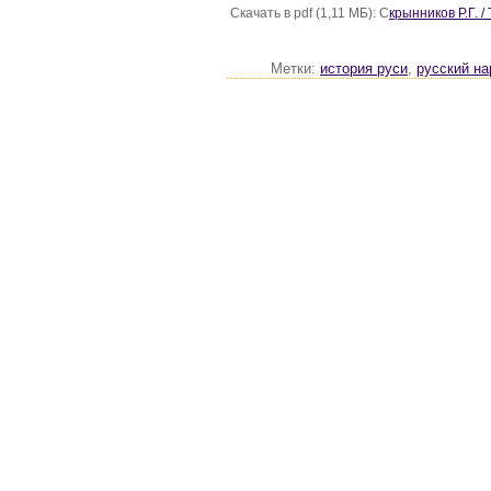
Скачать в pdf (1,11 МБ): С
крынников Р.Г. /
Метки:
история руси
,
русский на