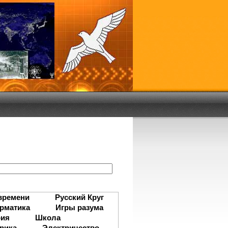
:
времени
Русский Круг
рматика
Игры разума
рия
Школа
рика
Электричество