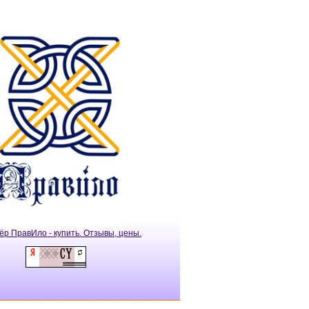
ёр ПравИло - купить. Отзывы, цены.