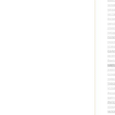
миро
чело
наука
нест
физи
оккул
относ
пира
поли
прос
психо
ради
реля
фант
наро
элект
созн
терм
торс
усло
фено
ваку
фил
холо
чело