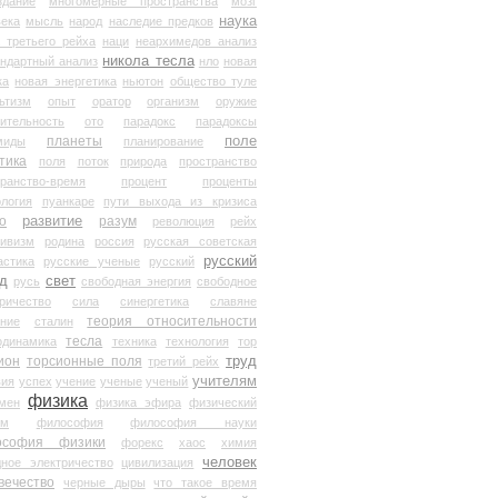
здание
многомерные пространства
мозг
наука
века
мысль
народ
наследие предков
 третьего рейха
наци
неархимедов анализ
никола тесла
андартный анализ
нло
новая
ка
новая энергетика
ньютон
общество туле
ьтизм
опыт
оратор
организм
оружие
ительность
ото
парадокс
парадоксы
планеты
поле
миды
планирование
тика
поля
поток
природа
пространство
транство-время
процент
проценты
логия
пуанкаре
пути выхода из кризиса
о
развитие
разум
революция
рейх
тивизм
родина
россия
русская советская
русский
астика
русские ученые
русский
д
свет
русь
свободная энергия
свободное
ричество
сила
синергетика
славяне
теория относительности
ание
сталин
тесла
одинамика
техника
технология
тор
труд
ион
торсионные поля
третий рейх
учителям
вия
успех
учение
ученые
ученый
физика
мен
физика эфира
физический
ум
философия
философия науки
ософия физики
форекс
хаос
химия
человек
дное электричество
цивилизация
вечество
черные дыры
что такое время