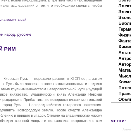
олнена новой информацией. В третьей части «Возвращение
Элек
иалы исследований о том, что необходимо сделать, чтобы
Элект
Экон
к на вернуть рай
Библ
Герм
ий народ
,
русские
Физи
Фанта
Хими
ИЙ РИМ
Альте
Антр
Автор
Мате
Мысл
— Киевская Русь — пережило расцвет в XI-ХП ее., а затем
Косм
II в. Русь была завоевана кочевникамимонголами и надолго
Поте
Самым крупным княжеством Северовосточной Руси (будущей
Прав
икое княжество. Владимирский князь Александр Невский
Обья
и рыцарями в Прибалтике, но покорился власти монгольской
город Руси — Новгород избежал татарского нашествия.
одчинить Новгородскую землю. После смерти Александра
облению и пришло в упадок. Отныне на владимирскую корону
 обладал военной мощью и пользовался покровительством
МЕТКИ:
Аким