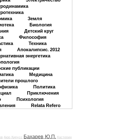
тродинамика
ротехника
омика
Земля
иотека
Биология
ания
Детский круг
ка
Философия
стика
Техника
я
Апокалипсис. 2012
рнативная энергетика
опология
ские публикации
матика
Медицина
ители прошлого
офизика
Политика
нциал
Приключения
о
Психология
вления
Relata Refero
Бахарев Ю.П.
ов
Аюр Кирусс
Кастерин