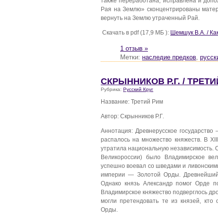
также переработана, исправлена и доп
Рая на Землю» сконцентрированы матер
вернуть на Землю утраченный Рай.
Скачать в pdf (17,9 МБ ):
Шемшук В.А. / Ка
1 отзыв »
Метки:
наследие предков
,
русск
СКРЫННИКОВ Р.Г. / ТРЕТ
Рубрика:
Русский Круг
Название: Третий Рим
Автор: Скрынников Р.Г.
Аннотация: Древнерусское государство 
распалось на множество княжеств. В XI
утратила национальную независимость. 
Великороссии) было Владимирское вел
успешно воевал со шведами и ливонским
империи — Золотой Орды. Древнейший 
Однако князь Александр помог Орде п
Владимирское княжество подверглось др
могли претендовать те из князей, кто
Орды.