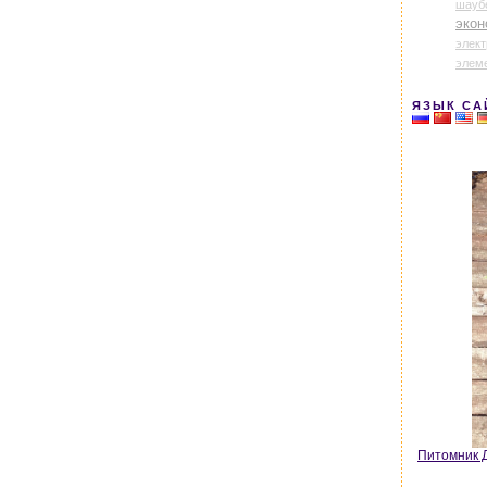
шауб
экон
элек
элем
ЯЗЫК СА
Питомник Д