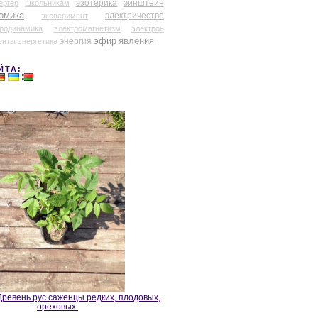
эзотерика
эйнштейн
ергер
школьникам
омика
электричество
эксперимент
тродинамика
электромагнетизм
электрон
эфир
энергия
явления
енты
энергетика
ЙТА:
ревень.рус саженцы редких, плодовых,
ореховых.