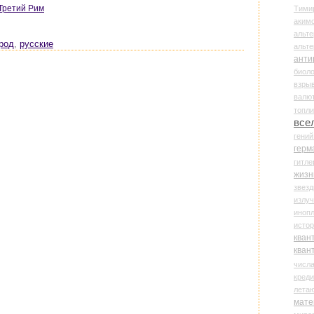
 Третий Рим
Тими
аки
альте
род
,
русские
альт
анти
биоло
взры
валю
топл
все
гени
герм
гитле
жизн
звез
излу
иноп
истор
кван
кван
числ
креди
лета
мате