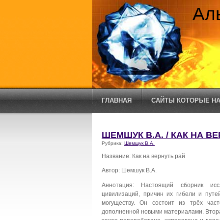
Ал
ГЛАВНАЯ
САЙТЫ КОТОРЫЕ НА
ШЕМШУК В.А. / КАК НА В
Рубрика:
Шемшук В.А.
Название: Как на вернуть рай
Автор: Шемшук В.А.
Аннотация: Настоящий сборник ис
цивилизаций, причин их гибели и пут
могуществу. Он состоит из трёх ча
дополненной новыми материалами. Вторая