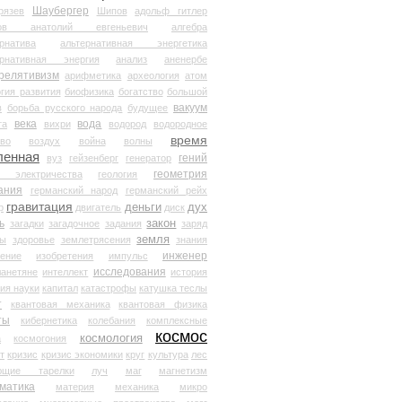
Шаубергер
рязев
Шипов
адольф гитлер
мов анатолий евгеньевич
алгебра
рнатива
альтернативная энергетика
ернативная энергия
анализ
аненербе
релятивизм
арифметика
археология
атом
гия развития
биофизика
богатство
большой
вакуум
в
борьба русского народа
будущее
века
вода
та
вихри
водород
водородное
время
иво
воздух
война
волны
ленная
гений
вуз
гейзенберг
генератор
геометрия
й электричества
геология
ания
германский народ
германский рейх
гравитация
деньги
дух
р
двигатель
диск
ь
закон
загадки
загадочное
задания
заряд
земля
ды
здоровье
землетрясения
знания
инженер
чение
изобретения
импульс
исследования
ланетяне
интеллект
история
ия науки
капитал
катастрофы
катушка теслы
т
квантовая механика
квантовая физика
ты
кибернетика
колебания
комплексные
космос
космология
а
космогония
т
кризис
кризис экономики
круг
культура
лес
ющие тарелки
луч
маг
магнетизм
матика
материя
механика
микро