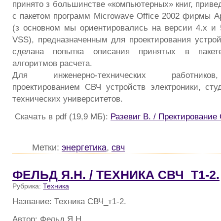
принято з большинстве «компьютерных» книг, приве
с пакетом программ Microwave Office 2002 фирмы A
(з основном мы ориентировались на версии 4.x 
VSS), предназначенным для проектирования устрой
сделана попытка описания принятых в пакете
алгоритмов расчета.
Для инженерно-технических работнико
проектированием СВЧ устройств электроники, сту
технических университетов.
Скачать в pdf (19,9 МБ):
Разевиг В. / Пректирование
Метки:
энергетика
,
свч
ФЕЛЬД Я.Н. / ТЕХНИКА СВЧ_Т1-2.
Рубрика:
Техника
Название: Техника СВЧ_т1-2.
Автор: Фельд Я.Н.