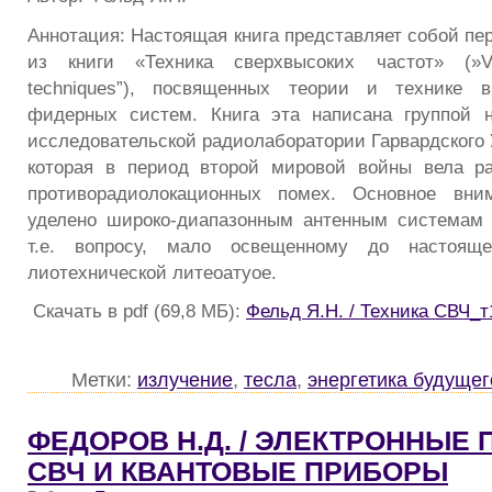
Аннотация: Настоящая книга представляет собой пе
из книги «Техника сверхвысоких частот» (»Ve
techniques”), посвященных теории и технике в
фидерных систем. Книга эта написана группой н
исследовательской радиолаборатории Гарвардского 
которая в период второй мировой войны вела ра
противорадиолокационных помех. Основное вни
уделено широко-диапазонным антенным системам 
т.е. вопросу, мало освещенному до настоящ
лиотехнической литеоатуое.
Скачать в pdf (69,8 МБ):
Фельд Я.Н. / Техника СВЧ_т
Метки:
излучение
,
тесла
,
энергетика будущег
ФЕДОРОВ Н.Д. / ЭЛЕКТРОННЫЕ
СВЧ И КВАНТОВЫЕ ПРИБОРЫ