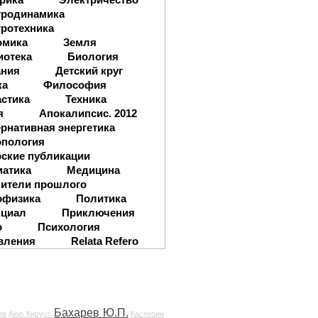
тродинамика
ротехника
омика
Земля
иотека
Биология
ания
Детский круг
ка
Философия
стика
Техника
я
Апокалипсис. 2012
рнативная энергетика
опология
ские публикации
матика
Медицина
ители прошлого
офизика
Политика
нциал
Приключения
о
Психология
вления
Relata Refero
Бахарев Ю.П.
ов
Аюр Кирусс
Кастерин