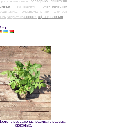
эзотерика
эйнштейн
ергер
школьникам
омика
электричество
эксперимент
тродинамика
электромагнетизм
электрон
эфир
энергия
явления
енты
энергетика
ЙТА:
ревень.рус саженцы редких, плодовых,
ореховых.