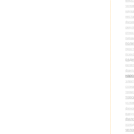
миро
чело
наука
нест
физи
оккул
относ
пира
поли
прос
психо
ради
реля
фант
наро
элект
созн
терм
торс
усло
фено
ваку
фил
холо
чело