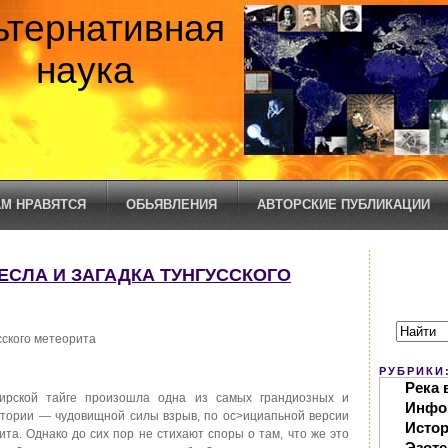
ьтернативная
наука
М НРАВЯТСЯ
ОБЬЯВЛЕНИЯ
АВТОРСКИЕ ПУБЛИКАЦИИ
ТЕСЛА И ЗАГАДКА ТУНГУССКОГО
сского метеорита
РУБРИКИ
Река 
рской тайге произошла одна из самых грандиозных и
Инфо
стории — чудовищной силы взрыв, по ос>ициапьной версии
Исто
та. Однако до сих пор не стихают споры о там, что же это
Эзоте