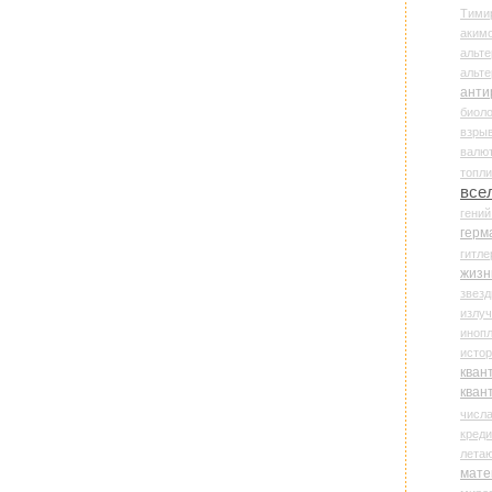
Тими
аки
альте
альт
анти
биоло
взры
валю
топл
все
гени
герм
гитле
жизн
звез
излу
иноп
истор
кван
кван
числ
креди
лета
мате