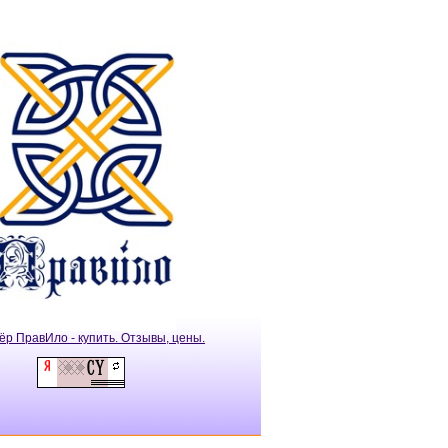
ёр ПравИло - купить. Отзывы, цены.