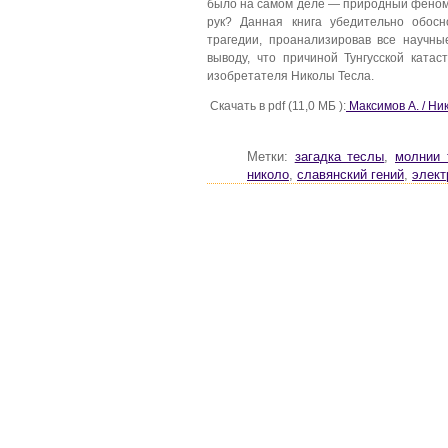
было на самом деле — природный феноме
рук? Данная книга убедительно обосн
трагедии, проанализировав все научны
выводу, что причиной Тунгусской ката
изобретателя Николы Тесла.
Скачать в pdf (11,0 МБ ):
Максимов А. / Ни
Метки:
загадка теслы
,
молнии 
николо
,
славянский гений
,
элект