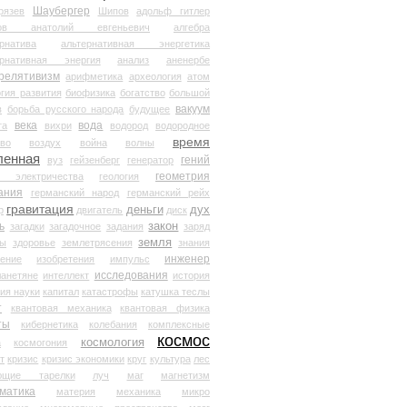
Шаубергер
рязев
Шипов
адольф гитлер
мов анатолий евгеньевич
алгебра
рнатива
альтернативная энергетика
ернативная энергия
анализ
аненербе
релятивизм
арифметика
археология
атом
гия развития
биофизика
богатство
большой
вакуум
в
борьба русского народа
будущее
века
вода
та
вихри
водород
водородное
время
иво
воздух
война
волны
ленная
гений
вуз
гейзенберг
генератор
геометрия
й электричества
геология
ания
германский народ
германский рейх
гравитация
деньги
дух
р
двигатель
диск
ь
закон
загадки
загадочное
задания
заряд
земля
ды
здоровье
землетрясения
знания
инженер
чение
изобретения
импульс
исследования
ланетяне
интеллект
история
ия науки
капитал
катастрофы
катушка теслы
т
квантовая механика
квантовая физика
ты
кибернетика
колебания
комплексные
космос
космология
а
космогония
т
кризис
кризис экономики
круг
культура
лес
ющие тарелки
луч
маг
магнетизм
матика
материя
механика
микро