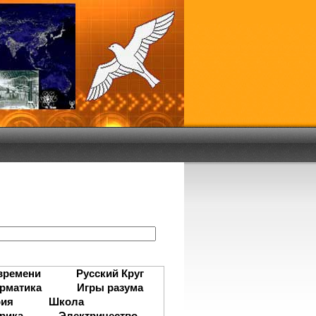
:
времени
Русский Круг
рматика
Игры разума
рия
Школа
рика
Электричество