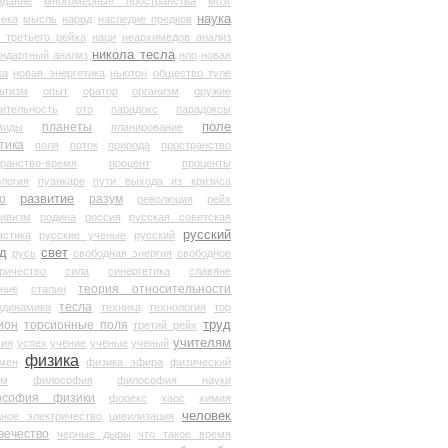
здание
многомерные пространства
мозг
наука
века
мысль
народ
наследие предков
 третьего рейха
наци
неархимедов анализ
никола тесла
андартный анализ
нло
новая
ка
новая энергетика
ньютон
общество туле
ьтизм
опыт
оратор
организм
оружие
ительность
ото
парадокс
парадоксы
планеты
поле
миды
планирование
тика
поля
поток
природа
пространство
транство-время
процент
проценты
логия
пуанкаре
пути выхода из кризиса
о
развитие
разум
революция
рейх
тивизм
родина
россия
русская советская
русский
астика
русские ученые
русский
д
свет
русь
свободная энергия
свободное
ричество
сила
синергетика
славяне
теория относительности
ание
сталин
тесла
одинамика
техника
технология
тор
труд
ион
торсионные поля
третий рейх
учителям
вия
успех
учение
ученые
ученый
физика
мен
физика эфира
физический
ум
философия
философия науки
ософия физики
форекс
хаос
химия
человек
дное электричество
цивилизация
вечество
черные дыры
что такое время