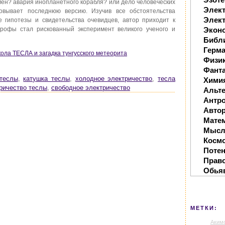
н? авария инопланетного корабля? или дело человеческих
Элек
овывает последнюю версию. Изучив все обстоятельства
Элект
е гипотезы и свидетельства очевидцев, автор приходит к
строфы стал рискованный эксперимент великого ученого и
Экон
Библ
Герм
кола ТЕСЛА и загадка тунгусского метеорита
Физи
Фанта
теслы
,
катушка теслы
,
холодное электричество
,
тесла
Хими
ричество теслы
,
свободное электричество
Альте
Антр
Автор
Мате
Мысл
Косм
Поте
Прав
Обья
МЕТКИ:
Аким