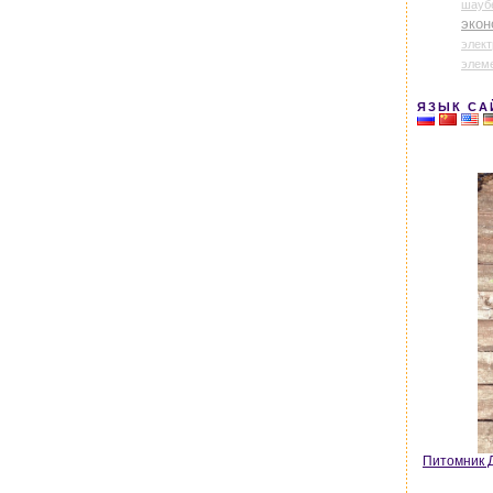
шауб
экон
элек
элем
ЯЗЫК СА
Питомник Д