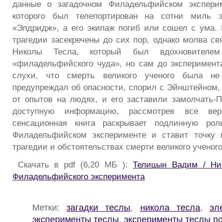
данные о загадочном Филадельфийском эксперим
которого был телепортирован на сотни мил
«Элдридж», а его экипаж погиб или сошел с ума.
трагедии засекречены до сих пор, однако молва св
Николы Тесла, который был вдохновителем
«филадельфийского чуда», но сам до эксперимен
слухи, что смерть великого ученого была не
предупреждал об опасности, спорил с Эйнштейном, 
от опытов на людях, и его заставили замолчать-
доступную информацию, рассмотрев все вер
сенсационная книга раскрывает подлинную ро
Филадельфийском эксперименте и ставит точку 
трагедии и обстоятельствах смерти великого ученого
Скачать в pdf (6,20 МБ ):
Телицын Вадим / Ни
Филадельфийского эксперимента
Метки:
загадки теслы
,
никола тесла
,
эл
эксперименты теслы
,
эксперименты теслы п