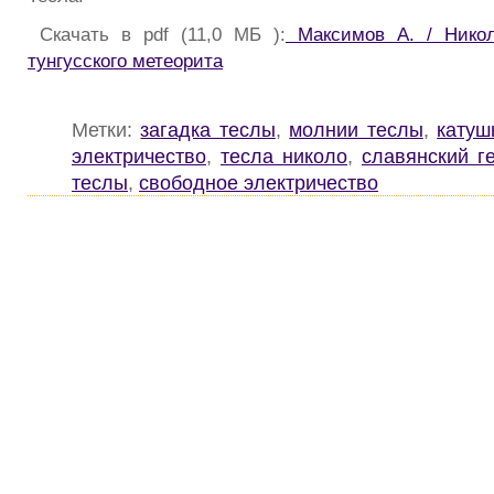
Скачать в pdf (11,0 МБ ):
Максимов А. / Никол
тунгусского метеорита
Метки:
загадка теслы
,
молнии теслы
,
катуш
электричество
,
тесла николо
,
славянский г
теслы
,
свободное электричество