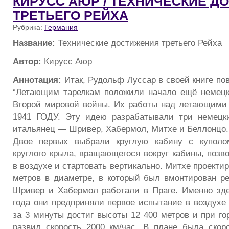
КИРУСС АЮР / ТЕХНИЧЕСКИЕ Д
ТРЕТЬЕГО РЕЙХА
Рубрика:
Германия
Название:
Технические достижения третьего Рейха
Автор:
Кирусс Аюр
Аннотация:
Итак, Рудольф Луссар в своей книге по
“Летающим тарелкам положили начало ещё немецк
Второй мировой войны. Их работы над летающими
1941 ГОДУ. Эту идею разрабатывали три немецк
итальянец — Шривер, Хабермол, Митхе и Беллонцо.
Двое первых выбрали круглую кабину с куполо
круглого крыла, вращающегося вокруг кабины, позв
в воздухе и стартовать вертикально. Митхе проекти
метров в диаметре, в который был вмонтирован ре
Шривер и Хабермол работали в Праге. Именно зд
года они предприняли первое испытание в воздухе 
за 3 минуты достиг высоты 12 400 метров и при го
развил скорость 2000 км/час. В плане была скор