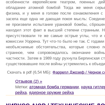
особенности европейским театром, поенных де
обладание атомной бомбой Тогда же меня серье
физика, и у меня в голове после ознакомления с
засела еще одна не дающая покоя мысль: Соедин
не произвели испытание урановой бомбы, сброше
находил этот факт в высшей степени странным. Н
присутствовали те же самые острые углы, что и 
комиссии Уоррена. Тут что-то было не так. С годами
необъяснимые обстоятельства, которые словно п
странное, чем сопровождалось окончание войн
частности. Затем в 1989 году рухнула Берлинская ст
существовавшие после войны устремились к объед
Скачать в pdf (6,54 МБ):
Фаррелл Джозеф / Черное с
Отзывов (2) »
Метки:
атомная бомба германии
,
наука гитле
рейха
,
ядерное оружие рейха