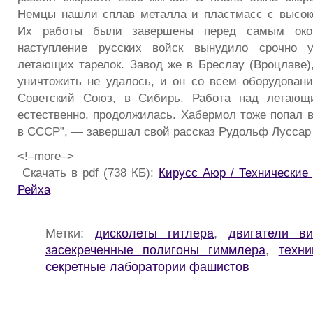
Немцы нашли сплав металла и пластмасс с высок
Их работы были завершены перед самым око
наступление русских войск вынудило срочно у
летающих тарелок. Завод же в Бреслау (Вроцлаве),
уничтожить не удалось, и он со всем оборудован
Советский Союз, в Сибирь. Работа над летающ
естественно, продолжилась. Хабермол тоже попал в
в СССР”, — завершал свой рассказ Рудольф Луссар
<!–more–>
Скачать в pdf (738 КБ):
Кирусс Аюр / Технические 
Рейха
Метки:
дисколеты гитлера
,
двигатели в
засекреченные полигоны гиммлера
,
техни
секретные лаборатории фашистов