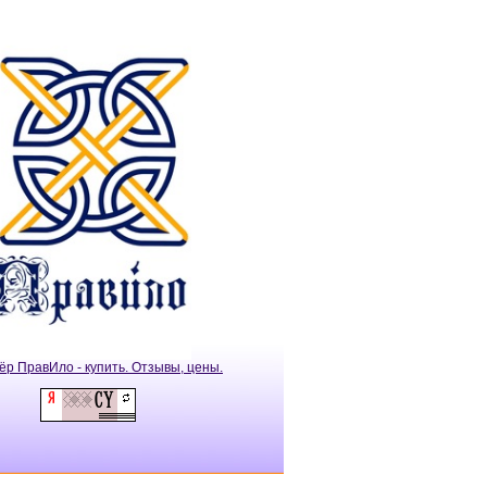
ёр ПравИло - купить. Отзывы, цены.