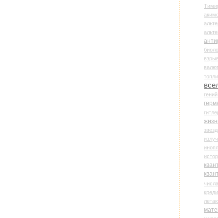
Тими
аки
альте
альт
анти
биоло
взры
валю
топл
все
гени
герм
гитле
жизн
звез
излу
иноп
истор
кван
кван
числ
креди
лета
мате