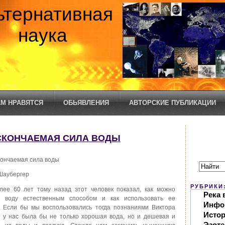
ьтернативная
наука
М НРАВЯТСЯ
ОБЬЯВЛЕНИЯ
АВТОРСКИЕ ПУБЛИКАЦИИ
ЕСКОНЧАЕМАЯ СИЛА ВОДЫ
ончаемая сила воды
Шаубергер
РУБРИКИ
ее 60 лет тому назад этот человек показал, как можно
Река 
у воду естественным способом и как использовать ее
Инфо
 Если бы мы воспользовались тогда познаниями Виктора
Исто
о у нас была бы не только хорошая вода, но и дешевая и
Эзоте