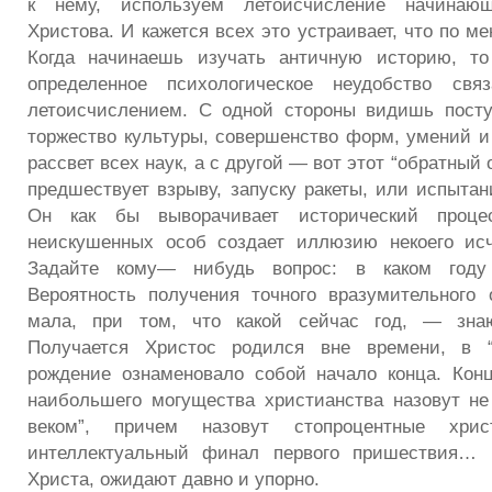
к нему, используем летоисчисление начинаю
Христова. И кажется всех это устраивает, что по м
Когда начинаешь изучать античную историю, то
определенное психологическое неудобство свя
летоисчислением. С одной стороны видишь посту
торжество культуры, совершенство форм, умений и
рассвет всех наук, а с другой — вот этот “обратный 
предшествует взрыву, запуску ракеты, или испытан
Он как бы выворачивает исторический проце
неискушенных особ создает иллюзию некоего исч
Задайте кому— нибудь вопрос: в каком году
Вероятность получения точного вразумительного 
мала, при том, что какой сейчас год, — знаю
Получается Христос родился вне времени, в “
рождение ознаменовало собой начало конца. Конц
наибольшего могущества христианства назовут не
веком”, причем назовут стопроцентные хри
интеллектуальный финал первого пришествия… 
Христа, ожидают давно и упорно.