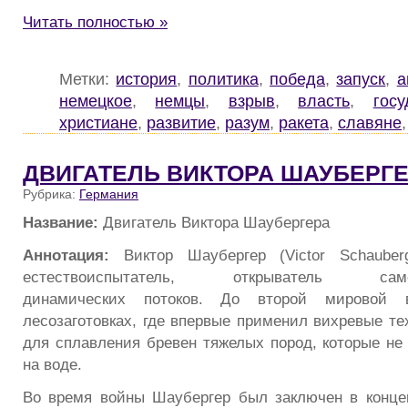
Читать полностью »
Метки:
история
,
политика
,
победа
,
запуск
,
а
немецкое
,
немцы
,
взрыв
,
власть
,
госу
христиане
,
развитие
,
разум
,
ракета
,
славяне
ДВИГАТЕЛЬ ВИКТОРА ШАУБЕРГ
Рубрика:
Германия
Название:
Двигатель Виктора Шаубергера
Аннотация:
Виктор Шаубергер (Victor Schauber
естествоиспытатель, открыватель самоп
динамических потоков. До второй мировой 
лесозаготовках, где впервые применил вихревые те
для сплавления бревен тяжелых пород, которые не
на воде.
Во время войны Шаубергер был заключен в конце