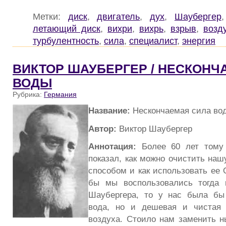
Метки:
диск
,
двигатель
,
дух
,
Шаубергер
летающий диск
,
вихри
,
вихрь
,
взрыв
,
возд
турбулентность
,
сила
,
специалист
,
энергия
ВИКТОР ШАУБЕРГЕР / НЕСКОНЧ
ВОДЫ
Рубрика:
Германия
Название:
Нескончаемая сила во
Автор:
Виктор Шаубергер
Аннотация:
Более 60 лет тому 
показал, как можно очистить наш
способом и как использовать ее
бы мы воспользовались тогда 
Шаубергера, то у нас была бы
вода, но и дешевая и чистая
воздуха. Стоило нам заменить 