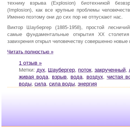
технику взрыва (Explosion) биотехникой безвз
(Implosion), как все крупные проблемы человечес
Именно поэтому они до сих пор не отпускают нас.
Виктор Шаубергер (1885-1958), простой лесничий
самые фундаментальные открытия XX столетия
завихрения открыл человечеству совершенно новые 
Читать полностью »
1 отзыв »
Метки:
дух
,
Шаубергер
,
поток
,
закрученный
,
живая вода
,
взрыв
,
вода
,
воздух
,
чистая в
воды
,
сила
,
сила воды
,
энергия