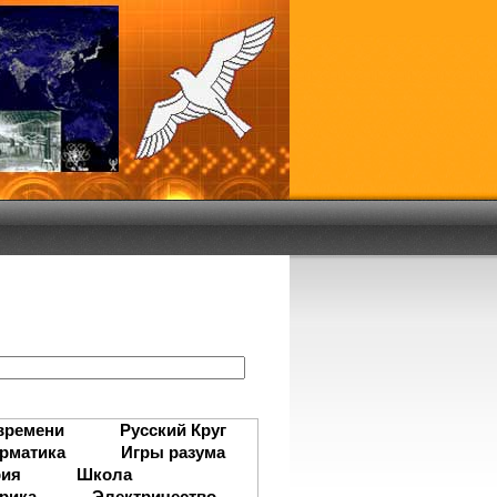
:
времени
Русский Круг
рматика
Игры разума
рия
Школа
рика
Электричество