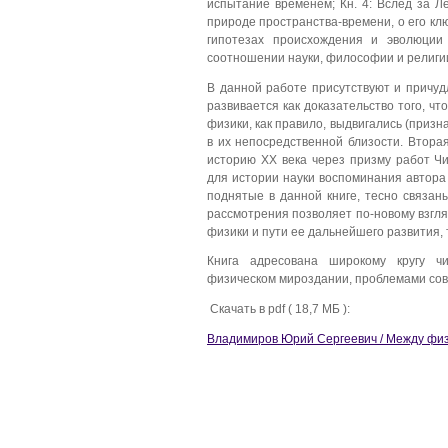
испытание временем; Кн. 4: Вслед за Л
природе пространства-времени, о его ключ
гипотезах происхождения и эволюции
соотношении науки, философии и религии
В данной работе присутствуют и причуд
развивается как доказательство того, ч
физики, как правило, выдвигались (приз
в их непосредственной близости. Втора
историю XX века через призму работ Ч
для истории науки воспоминания автора 
поднятые в данной книге, тесно связан
рассмотрения позволяет по-новому взгл
физики и пути ее дальнейшего развития, 
Книга адресована широкому кругу ч
физическом мироздании, проблемами со
Скачать в pdf ( 18,7 МБ ):
Владимиров Юрий Сергеевич / Между физи