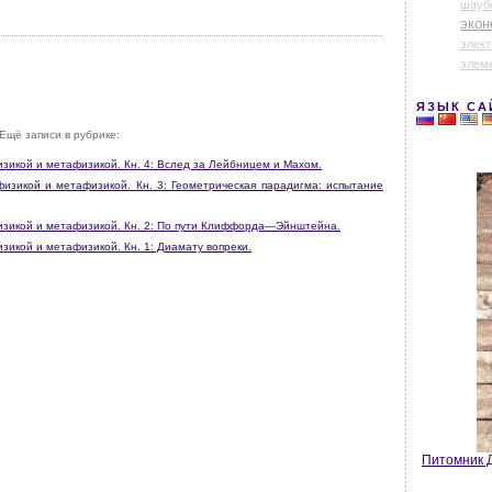
шауб
экон
элек
элем
ЯЗЫК СА
Ещё записи в рубрике:
икой и метафизикой. Кн. 4: Вслед за Лейбницем и Махом.
зикой и метафизикой. Кн. 3: Геометрическая парадигма: испытание
зикой и метафизикой. Кн. 2: По пути Клиффорда—Эйнштейна.
икой и метафизикой. Кн. 1: Диамату вопреки.
Питомник Д