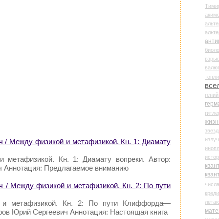
Тими
аки
альте
альт
анти
биоло
взры
валю
топл
все
гени
герм
гитле
жизн
звез
излу
 / Между физикой и метафизикой. Кн. 1: Диамату
иноп
истор
 метафизикой. Кн. 1: Диамату вопреки. Автор:
кван
 Аннотация: Предлагаемое вниманию
кван
числ
 / Между физикой и метафизикой. Кн. 2: По пути
креди
лета
 и метафизикой. Кн. 2: По пути Клиффорда—
мате
ров Юрий Сергеевич Аннотация: Настоящая книга