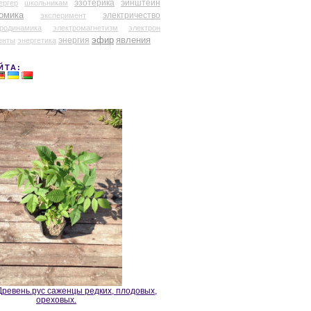
эзотерика
эйнштейн
ергер
школьникам
омика
электричество
эксперимент
тродинамика
электромагнетизм
электрон
эфир
энергия
явления
енты
энергетика
ЙТА:
ревень.рус саженцы редких, плодовых,
ореховых.