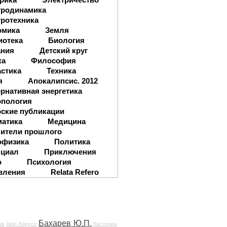
тродинамика
ротехника
омика
Земля
иотека
Биология
ания
Детский круг
ка
Философия
стика
Техника
я
Апокалипсис. 2012
рнативная энергетика
опология
ские публикации
матика
Медицина
ители прошлого
офизика
Политика
нциал
Приключения
о
Психология
вления
Relata Refero
Бахарев Ю.П.
ов
Аюр Кирусс
Кастерин