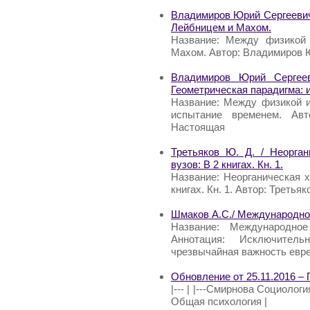
Владимиров Юрий Сергеевич 
Лейбницем и Махом.
Название: Между физикой 
Махом. Автор: Владимиров 
Владимиров Юрий Сергеев
Геометрическая парадигма: 
Название: Между физикой и
испытание временем. Авт
Настоящая
Третьяков Ю. Д. / Неорга
вузов: В 2 книгах. Кн. 1.
Название: Неорганическая 
книгах. Кн. 1. Автор: Третьяк
Шмаков А.С./ Международно
Название: Международное
Аннотация: Исключител
чрезвычайная важность евре
Обновление от 25.11.2016
|--- | |---Смирнова Социологи
Общая психология |