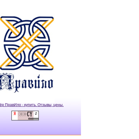
ёр ПравИло - купить. Отзывы, цены.