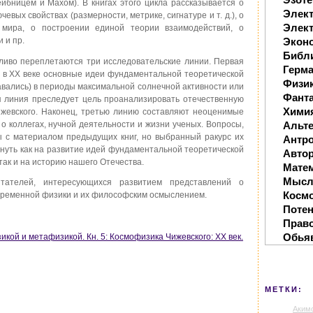
ейбницем и Махом). В книгах этого цикла рассказывается о
Элек
евых свойствах (размерности, метрике, сигнатуре и т. д.), о
Элект
 мира, о построении единой теории взаимодействий, о
 и пр.
Экон
Библ
ливо переплетаются три исследовательские линии. Первая
Герм
то в XX веке основные идеи фундаментальной теоретической
Физи
навались) в периоды максимальной солнечной активности или
Фанта
я линия преследует цель проанализировать отечественную
Хими
ижевского. Наконец, третью линию составляют неоценимые
о коллегах, нучной деятельности и жизни ученых. Вопросы,
Альте
ы с материалом предыдущих книг, но выбранный ракурс их
Антр
януть как на развитие идей фундаментальной теоретической
Автор
так и на историю нашего Отечества.
Мате
Мысл
итателей, интересующихся развитием представлений о
Косм
временной физики и их философским осмыслением.
Поте
Прав
Обья
кой и метафизикой. Кн. 5: Космофизика Чижевского: XX век.
МЕТКИ:
Аким