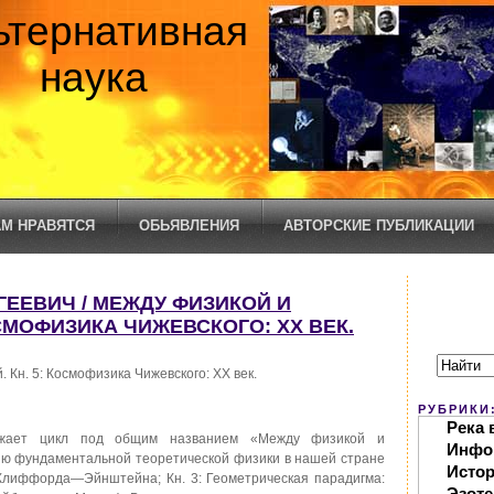
ьтернативная
наука
М НРАВЯТСЯ
ОБЬЯВЛЕНИЯ
АВТОРСКИЕ ПУБЛИКАЦИИ
ЕЕВИЧ / МЕЖДУ ФИЗИКОЙ И
ОСМОФИЗИКА ЧИЖЕВСКОГО: XX ВЕК.
 Кн. 5: Космофизика Чижевского: XX век.
РУБРИКИ
Река 
лжает цикл под общим названием «Между физикой и
Инфо
ю фундаментальной теоретической физики в нашей стране
Исто
ти Клиффорда—Эйнштейна; Кн. 3: Геометрическая парадигма:
Эзоте