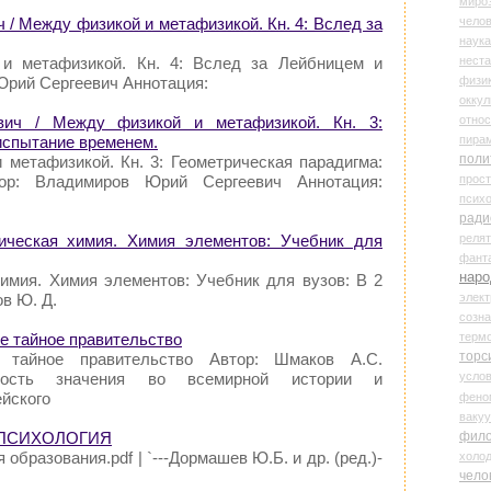
миро
чело
/ Между физикой и метафизикой. Кн. 4: Вслед за
наука
нест
и метафизикой. Кн. 4: Вслед за Лейбницем и
физи
Юрий Сергеевич Аннотация:
оккул
относ
ич / Между физикой и метафизикой. Кн. 3:
пира
испытание временем.
поли
 метафизикой. Кн. 3: Геометрическая парадигма:
прос
ор: Владимиров Юрий Сергеевич Аннотация:
психо
ради
реля
ническая химия. Химия элементов: Учебник для
фант
наро
химия. Химия элементов: Учебник для вузов: В 2
элект
ов Ю. Д.
созн
терм
е тайное правительство
торс
 тайное правительство Автор: Шмаков А.С.
усло
ьность значения во всемирной истории и
йского
фено
ваку
фил
 – ПСИХОЛОГИЯ
я образования.pdf | `---Дормашев Ю.Б. и др. (ред.)-
холо
чело