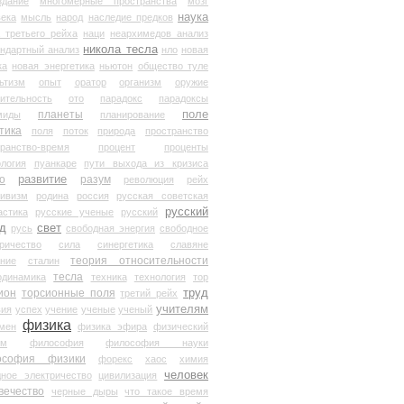
здание
многомерные пространства
мозг
наука
века
мысль
народ
наследие предков
 третьего рейха
наци
неархимедов анализ
никола тесла
андартный анализ
нло
новая
ка
новая энергетика
ньютон
общество туле
ьтизм
опыт
оратор
организм
оружие
ительность
ото
парадокс
парадоксы
планеты
поле
миды
планирование
тика
поля
поток
природа
пространство
транство-время
процент
проценты
логия
пуанкаре
пути выхода из кризиса
о
развитие
разум
революция
рейх
тивизм
родина
россия
русская советская
русский
астика
русские ученые
русский
д
свет
русь
свободная энергия
свободное
ричество
сила
синергетика
славяне
теория относительности
ание
сталин
тесла
одинамика
техника
технология
тор
труд
ион
торсионные поля
третий рейх
учителям
вия
успех
учение
ученые
ученый
физика
мен
физика эфира
физический
ум
философия
философия науки
ософия физики
форекс
хаос
химия
человек
дное электричество
цивилизация
вечество
черные дыры
что такое время