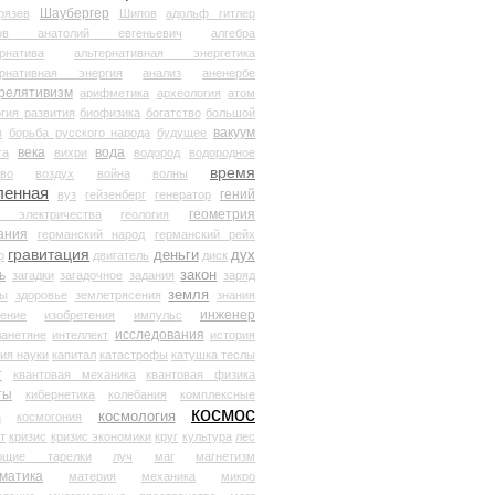
Шаубергер
рязев
Шипов
адольф гитлер
мов анатолий евгеньевич
алгебра
рнатива
альтернативная энергетика
ернативная энергия
анализ
аненербе
релятивизм
арифметика
археология
атом
гия развития
биофизика
богатство
большой
вакуум
в
борьба русского народа
будущее
века
вода
та
вихри
водород
водородное
время
иво
воздух
война
волны
ленная
гений
вуз
гейзенберг
генератор
геометрия
й электричества
геология
ания
германский народ
германский рейх
гравитация
деньги
дух
р
двигатель
диск
ь
закон
загадки
загадочное
задания
заряд
земля
ды
здоровье
землетрясения
знания
инженер
чение
изобретения
импульс
исследования
ланетяне
интеллект
история
ия науки
капитал
катастрофы
катушка теслы
т
квантовая механика
квантовая физика
ты
кибернетика
колебания
комплексные
космос
космология
а
космогония
т
кризис
кризис экономики
круг
культура
лес
ющие тарелки
луч
маг
магнетизм
матика
материя
механика
микро