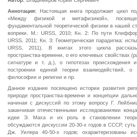
Автор:
Владимиров Юрий Сергеевич
Аннотация:
Настоящая книга продолжает цикл п
«Между физикой и метафизикой», посвяще
фундаментальной теоретической физики в нашей стр
вопреки. М.: URSS, 2010; Кн. 2: По пути Клифф
URSS, 2011; Кн. 3: Геометрическая парадигма: исп
URSS, 2011). В книгах этого цикла рассказ
пространства-времени, о его ключевых свойствах (р
сигнатуре и т. д.), о гипотезах происхождения
построении единой теории взаимодействий, о 
философии и религии и пр.
Данное издание посвящено истории развития рел
природе пространства-времени и концепции дальн
начиная с дискуссий по этому вопросу Г. Лейбн
заканчивая отечественными исследованиями конц
идеи Э. Маха и их роль в становлении теории
обсуждаются дискуссии 20-30-х годов в СССР, суть
Дж. Уилера 40-50-х годов; охарактеризованы ис