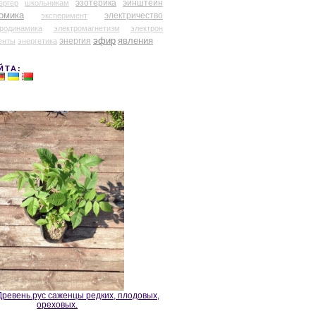
эзотерика
эйнштейн
ергер
школьникам
омика
электричество
эксперимент
тродинамика
электромагнетизм
электрон
эфир
энергия
явления
енты
энергетика
ЙТА:
ревень.рус саженцы редких, плодовых,
ореховых.