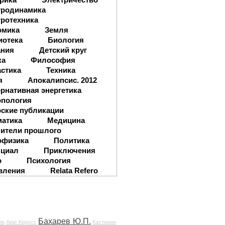
тродинамика
ротехника
омика
Земля
иотека
Биология
ания
Детский круг
ка
Философия
стика
Техника
я
Апокалипсис. 2012
рнативная энергетика
опология
ские публикации
матика
Медицина
ители прошлого
офизика
Политика
нциал
Приключения
о
Психология
вления
Relata Refero
Бахарев Ю.П.
ов
Аюр Кирусс
Кастерин