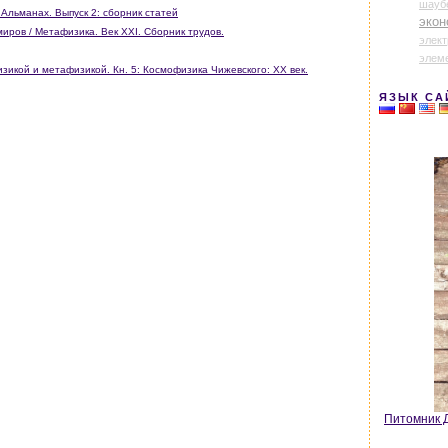
шауб
Альманах. Выпуск 2: сборник статей
экон
иров / Метафизика. Век XXI. Сборник трудов.
элек
элем
икой и метафизикой. Кн. 5: Космофизика Чижевского: XX век.
ЯЗЫК СА
Питомник Д