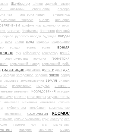
Шаубергер
рязев
Шипов
адольф гитлер
мов анатолий евгеньевич
алгебра
рнатива
альтернативная энергетика
ернативная энергия
анализ
аненербе
релятивизм
арифметика
археология
атом
гия развития
биофизика
богатство
большой
вакуум
в
борьба русского народа
будущее
века
вода
та
вихри
водород
водородное
время
иво
воздух
война
волны
ленная
гений
вуз
гейзенберг
генератор
геометрия
й электричества
геология
ания
германский народ
германский рейх
гравитация
деньги
дух
р
двигатель
диск
ь
закон
загадки
загадочное
задания
заряд
земля
ды
здоровье
землетрясения
знания
инженер
чение
изобретения
импульс
исследования
ланетяне
интеллект
история
ия науки
капитал
катастрофы
катушка теслы
т
квантовая механика
квантовая физика
ты
кибернетика
колебания
комплексные
космос
космология
а
космогония
т
кризис
кризис экономики
круг
культура
лес
ющие тарелки
луч
маг
магнетизм
матика
материя
механика
микро