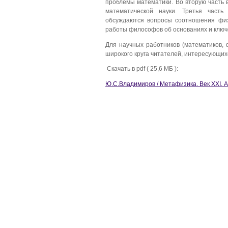
проблемы математики. Во вторую часть
математической науки. Третья часть
обсуждаются вопросы соотношения физ
работы философов об основаниях и ключ
Для научных работников (математиков, 
широкого круга читателей, интересующи
Скачать в pdf ( 25,6 МБ ):
Ю.С.Владимиров / Метафизика. Век XXI. А