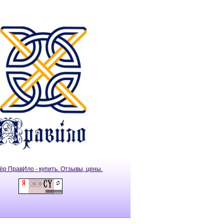
ёр ПравИло - купить. Отзывы, цены.