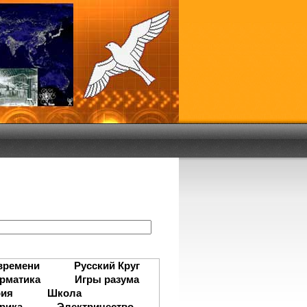
:
времени
Русский Круг
рматика
Игры разума
рия
Школа
рика
Электричество