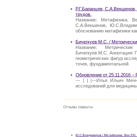
Р.Г.Баранцев, С.А.Векшенов
трудов.
Название: Метафизика. Ве
С.А.Векшенов, Ю.С.Владим
обоснованию матафизики ка
Бичегкуев М.С. / Метрическ
Название: Метрические п
Бичегкуев М.С. Аннотация: 
геометрических фигур иссл
точек, фундаментальной
Обновление от 25.11.2016 –
--- | | |---Илья Ильич Меч
исследований для медицины
Отзывы закрыты
Ю.С.Владимиров / Метафизика. Век XXI. 