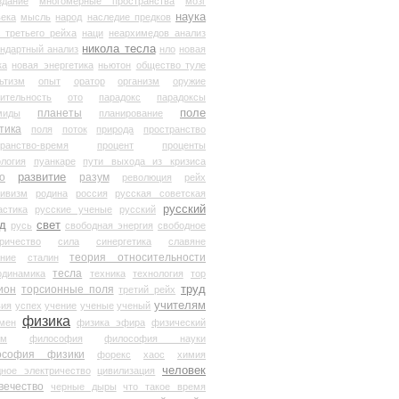
здание
многомерные пространства
мозг
наука
века
мысль
народ
наследие предков
 третьего рейха
наци
неархимедов анализ
никола тесла
андартный анализ
нло
новая
ка
новая энергетика
ньютон
общество туле
ьтизм
опыт
оратор
организм
оружие
ительность
ото
парадокс
парадоксы
планеты
поле
миды
планирование
тика
поля
поток
природа
пространство
транство-время
процент
проценты
логия
пуанкаре
пути выхода из кризиса
о
развитие
разум
революция
рейх
тивизм
родина
россия
русская советская
русский
астика
русские ученые
русский
д
свет
русь
свободная энергия
свободное
ричество
сила
синергетика
славяне
теория относительности
ание
сталин
тесла
одинамика
техника
технология
тор
труд
ион
торсионные поля
третий рейх
учителям
вия
успех
учение
ученые
ученый
физика
мен
физика эфира
физический
ум
философия
философия науки
ософия физики
форекс
хаос
химия
человек
дное электричество
цивилизация
вечество
черные дыры
что такое время