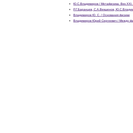
Ю.С.Владимиров / Метафизика. Век XXI. 
Р.Г.Баранцев, С.А.Векшенов, Ю.С.Владим
Владимиров Ю. С. / Основания физики
Владимиров Юрий Сергеевич / Между физ