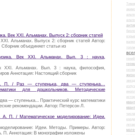
Тими
аки
альте
альт
анти
биоло
а. Век XXI. Альманах. Выпуск 2: сборник статей
взры
XXI. Альманах. Выпуск 2: сборник статей Автор:
валю
 Сборник объединяет статьи из
топл
все
зика. Век XXI. Альманах. Вып. 3 : наука,
гени
герм
к XXI. Альманах. Вып. 3 : наука, философия,
гитле
иров Аннотация: Настоящий сборник
жизн
звез
Н. П. / Раз — ступенька, два — ступенька…
излу
ематики для дошкольников. Методические
иноп
истор
два — ступенька... Практический курс математики
кван
ские рекомендации. Автор: Петерсон Л.
кван
числ
 А. П. / Математическое моделирование: Идеи.
креди
лета
моделирование: Идеи. Методы. Примеры. Автор:
мате
А. П. Аннотация: В монографии изложены