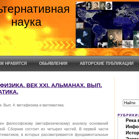
ьтернативная
наука
М НРАВЯТСЯ
ОБЬЯВЛЕНИЯ
АВТОРСКИЕ ПУБЛИКАЦИИ
ФИЗИКА. ВЕК XXI. АЛЬМАНАХ. ВЫП.
АТИКА.
х. Вып. 4: метафизика и математика.
РУБРИКИ
Река 
ен философскому (метафизическому) анализу оснований
Инфо
ой. Сборник состоит из четырех частей. В первой части
Исто
атематиков, в которых рассматриваются фундаментальные
Эзоте