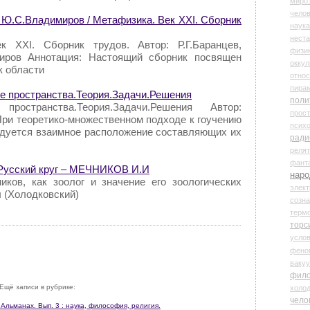
миро
чело
, Ю.С.Владимиров / Метафизика. Век XXI. Сборник
наука
нест
к XXI. Сборник трудов. Автор: Р.Г.Баранцев,
физи
иров Аннотация: Настоящий сборник посвящен
оккул
к области
относ
пира
ие пространства.Теория.Задачи.Решения
поли
ространства.Теория.Задачи.Решения Автор:
прос
При теоретико-множественном подходе к гоучению
психо
едуется взаимное расположение составляющих их
ради
реля
фант
 Русский круг – МЕЧНИКОВ И.И
наро
ников, как зоолог и значение его зоологических
элект
 (Холодковский)
созн
терм
торс
усло
фено
ваку
фил
Ещё записи в рубрике:
холо
чело
Альманах. Вып. 3 : наука, философия, религия.