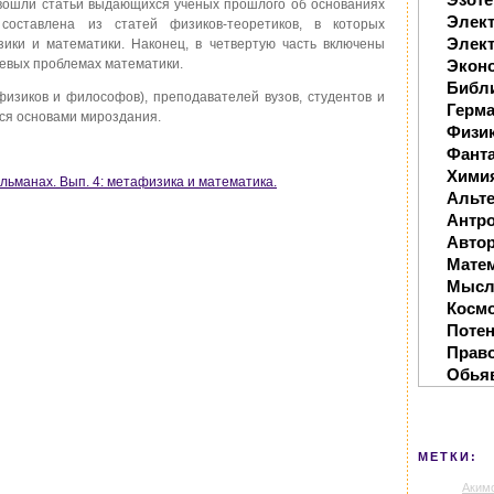
 вошли статьи выдающихся ученых прошлого об основаниях
Элек
 составлена из статей физиков-теоретиков, в которых
Элект
ики и математики. Наконец, в четвертую часть включены
евых проблемах математики.
Экон
Библ
физиков и философов), преподавателей вузов, студентов и
Герм
хся основами мироздания.
Физи
Фанта
Хими
льманах. Вып. 4: метафизика и математика.
Альте
Антр
Автор
Мате
Мысл
Косм
Поте
Прав
Обья
МЕТКИ:
Аким