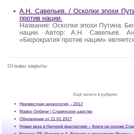
А.Н. Савельев. / Осколки эпохи Пут
против нации.
Название: Осколки эпохи Путина. Бю
нации. Автор: А.Н. Савельев. Ан
«Бюрократия против нации» являетс
Отзывы закрыты
Ещё записи в рубрике:
Неизвестная археология – 2012
Мавро Орбини \ Славянское царство
Обновление от 21.01.2017
Новая веха в Научной фантастике – Книги на основе Сла
Бесогон ТВ. Интервью А. Фурсова о предателях Родины