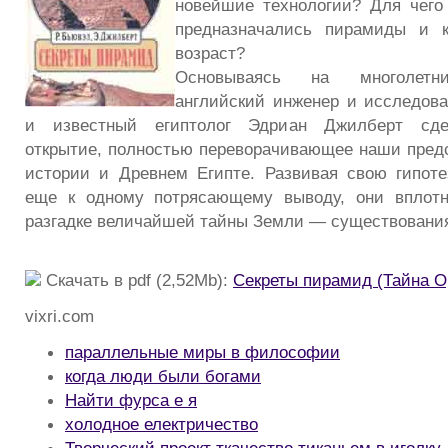
новейшие технологии? Для чего
предназначались пирамиды и 
возраст?
Основываясь на многолетни
английский инженер и исследов
и известный египтолог Эдриан Джилберт сде
открытие, полностью переворачивающее наши пред
истории и Древнем Египте. Развивая свою гипоте
еще к одному потрясающему выводу, они вплот
разгадке величайшей тайны Земли — существовани
Скачать в pdf (2,52Mb):
Секреты пирамид (Тайна О
vixri.com
параллельные миры в философии
когда люди были богами
Найти фурса е я
холодное електричество
Творческий проект ткачество тиканьем в иголку