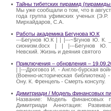
Тайны тибетских пирамид (пирамиды
Мы уже сообщали о том, что в август
года группа уфимских ученых (Э.Р.
Мирхайдаров, С.А.
Работы академика Бегунова Ю.К
---Бегунов Ю.К | | |---~$гунов Ю. К.
сионизм.docx | | |---Бегунов Ю.
Невский. Жизнь и деяния святого
Приключения – обновления – 19.09.2
| |---Дроговоз И. - Англо-бурская во
(Военно-историческая библиотека) - 2
Ону. К. Френцель - Смерть консулу.
Димитриади / Модель финансовых п
Название: Модель финансовых п
Димитриади Аннотация: Развива