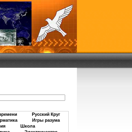
:
времени
Русский Круг
рматика
Игры разума
рия
Школа
рика
Электричество