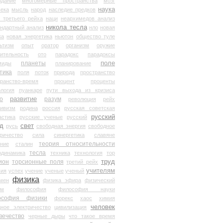
здание
многомерные пространства
мозг
наука
века
мысль
народ
наследие предков
 третьего рейха
наци
неархимедов анализ
никола тесла
андартный анализ
нло
новая
ка
новая энергетика
ньютон
общество туле
ьтизм
опыт
оратор
организм
оружие
ительность
ото
парадокс
парадоксы
планеты
поле
миды
планирование
тика
поля
поток
природа
пространство
транство-время
процент
проценты
логия
пуанкаре
пути выхода из кризиса
о
развитие
разум
революция
рейх
тивизм
родина
россия
русская советская
русский
астика
русские ученые
русский
д
свет
русь
свободная энергия
свободное
ричество
сила
синергетика
славяне
теория относительности
ание
сталин
тесла
одинамика
техника
технология
тор
труд
ион
торсионные поля
третий рейх
учителям
вия
успех
учение
ученые
ученый
физика
мен
физика эфира
физический
ум
философия
философия науки
ософия физики
форекс
хаос
химия
человек
дное электричество
цивилизация
вечество
черные дыры
что такое время