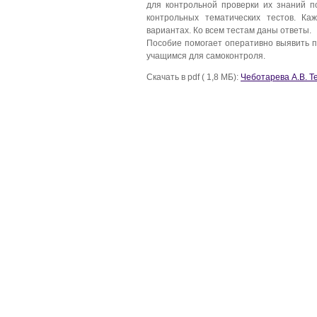
для контрольной проверки их знаний п
контрольных тематических тестов. К
вариантах. Ко всем тестам даны ответы.
Пособие помогает оперативно выявить п
учащимся для самоконтроля.
Скачать в pdf ( 1,8 МБ):
Чеботарева А.В. Те