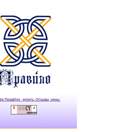
ёр ПравИло - купить. Отзывы, цены.