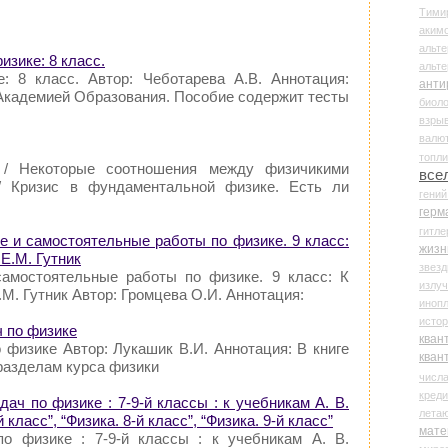
Тими
аки
альте
изике: 8 класс.
альт
: 8 класс. Автор: Чеботарева А.В. Аннотация:
анти
Академией Образования. Пособие содержит тесты
биоло
взры
валю
топл
/ Некоторые соотношения между физичикими
все
 / Кризис в фундаментальной физике. Есть ли
гени
герм
гитле
е и самостоятельные работы по физике. 9 класс:
жизн
Е.М. Гутник
звез
самостоятельные работы по физике. 9 класс: К
излу
М. Гутник Автор: Громцева О.И. Аннотация:
иноп
истор
ч по физике
кван
 физике Автор: Лукашик В.И. Аннотация: В книге
кван
разделам курса физики
числ
креди
ач по физике : 7-9-й классы : к учебникам А. В.
лета
 класс”, “Физика. 8-й класс”, “Физика. 9-й класс”
мате
по физике : 7-9-й классы : к учебникам А. В.