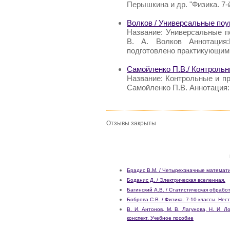
Перышкина и др. "Физика. 7-й
Волков / Универсальные поу
Название: Универсальные п
В. А. Волков Аннотация:
подготовлено практикующим
Самойленко П.В./ Контрольн
Название: Контрольные и пр
Самойленко П.В. Аннотация:
Отзывы закрыты
Брадис В.М. / Четырехзначные математ
Боданис Д. / Электрическая вселенная.
Багинский А.В. / Статистическая обрабо
Боброва С.В. / Физика. 7-10 классы. Нес
В. И. Антонов, М. В. Лагунова, Н. И. 
конспект. Учебное пособие