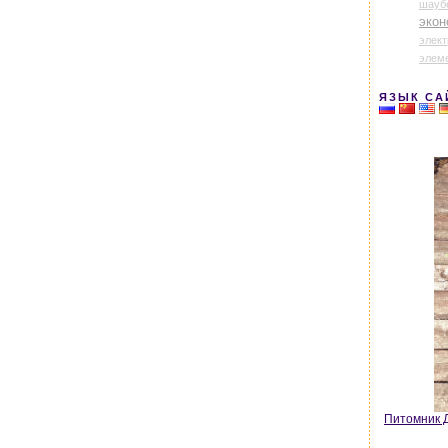
шауб
экон
элек
элем
ЯЗЫК СА
Питомник Д