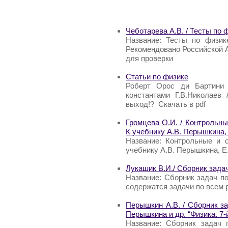
Чеботарева А.В. / Тесты по ф
Название: Тесты по физике
Рекомендовано Российской 
для проверки
Статьи по физике
Роберт Орос ди Бартини 
константами Г.В.Николаев
выход!? Скачать в pdf
Громцева О.И. / Контрольны
К учебнику А.В. Перышкина, 
Название: Контрольные и 
учебнику А.В. Перышкина, Е.
Лукашик В.И./ Сборник зада
Название: Сборник задач по
содержатся задачи по всем 
Перышкин А.В. / Сборник зад
Перышкина и др. “Физика. 7-й
Название: Сборник задач 