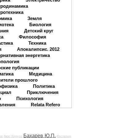
тродинамика
ротехника
омика
Земля
иотека
Биология
ания
Детский круг
ка
Философия
стика
Техника
я
Апокалипсис. 2012
рнативная энергетика
опология
ские публикации
матика
Медицина
ители прошлого
офизика
Политика
нциал
Приключения
о
Психология
вления
Relata Refero
Бахарев Ю.П.
ов
Аюр Кирусс
Кастерин