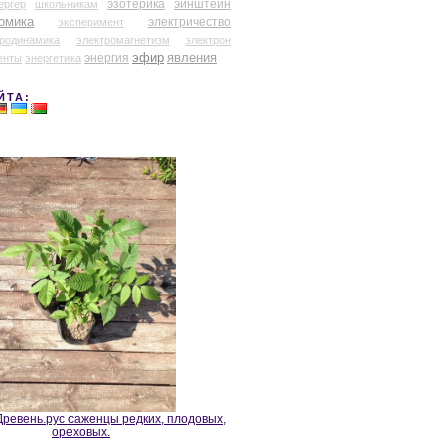
эзотерика
эйнштейн
ергер
школьникам
омика
электричество
эксперимент
тродинамика
электромагнетизм
электрон
эфир
энергия
явления
енты
энергетика
ЙТА:
ревень.рус саженцы редких, плодовых,
ореховых.