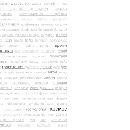
Шаубергер
рязев
Шипов
адольф гитлер
мов анатолий евгеньевич
алгебра
рнатива
альтернативная энергетика
ернативная энергия
анализ
аненербе
релятивизм
арифметика
археология
атом
гия развития
биофизика
богатство
большой
вакуум
в
борьба русского народа
будущее
века
вода
та
вихри
водород
водородное
время
иво
воздух
война
волны
ленная
гений
вуз
гейзенберг
генератор
геометрия
й электричества
геология
ания
германский народ
германский рейх
гравитация
деньги
дух
р
двигатель
диск
ь
закон
загадки
загадочное
задания
заряд
земля
ды
здоровье
землетрясения
знания
инженер
чение
изобретения
импульс
исследования
ланетяне
интеллект
история
ия науки
капитал
катастрофы
катушка теслы
т
квантовая механика
квантовая физика
ты
кибернетика
колебания
комплексные
космос
космология
а
космогония
т
кризис
кризис экономики
круг
культура
лес
ющие тарелки
луч
маг
магнетизм
матика
материя
механика
микро