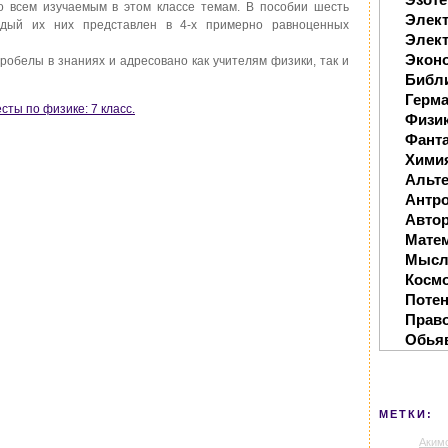
о всем изучаемым в этом классе темам. В пособии шесть
Элек
аждый их них представлен в 4-х примерно равноценных
Элект
Экон
робелы в знаниях и адресовано как учителям физики, так и
Библ
Герм
сты по физике: 7 класс.
Физи
Фанта
Хими
Альте
Антр
Автор
Мате
Мысл
Косм
Поте
Прав
Обья
МЕТКИ:
Аким