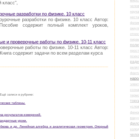
миро
 класс",
чело
наука
рочные разработки по физике. 10 класс
нест
оурочные разработки по физике. 10 класс Автор:
физи
Пособие содержит полный комплект уроков,
оккул
относ
пира
ые и проверочные работы по физике. 10-11 класс
поли
оверочные работы по физике. 10-11 класс Автор:
прос
Книга содержит задачи по всем разделам курса
психо
ради
реля
фант
наро
элект
созн
Ещё записи в рубрике:
терм
торс
ические таблицы.
усло
фено
тка результатов измерений.
ваку
тандартные уроки.
фил
Лобкова и др. Линейная алгебра и аналитическая геометрия. Опорный
холо
чело