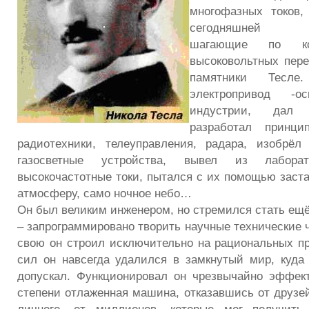
многофазных токов,
сегодняшней эле
шагающие по ко
высоковольтных пер
памятники Тес
электропривод -о
индустрии, дал 
разработал принци
радиотехники, телеуправления, радара, изобрёл
газосветные устройства, вывел из лабора
высокочастотные токи, пытался с их помощью заста
атмосферу, само ночное небо…
Он был великим инженером, но стремился стать ещё
– запрограммировано творить научные технические 
свою он строил исключительно на рациональных пр
сил он навсегда удалился в замкнутый мир, куда 
допускал. Функционировал он чрезвычайно эффек
степени отлаженная машина, отказавшись от друзей