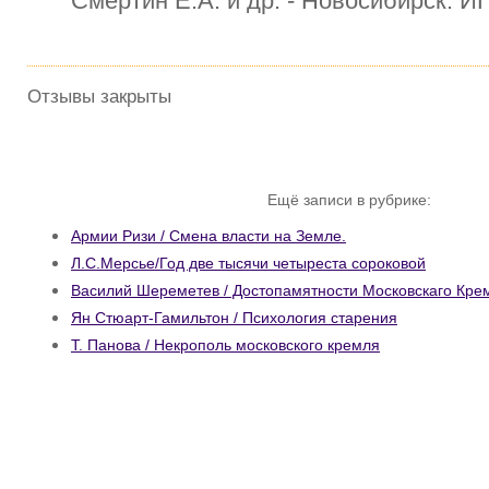
Смертин Е.А. и др. - Новосибирск: И
Отзывы закрыты
Ещё записи в рубрике:
Армии Ризи / Смена власти на Земле.
Л.С.Мерсье/Год две тысячи четыреста сороковой
Василий Шереметев / Достопамятности Московскаго Кре
Ян Стюарт-Гамильтон / Психология старения
Т. Панова / Некрополь московского кремля