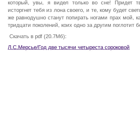
который, увы, я видел только во сне! Придет т
исторгнет тебя из лона своего, и те, кому будет свет
же равнодушно станут попирать ногами прах мой, к
тридцати поколений, коих одно за другим поглотит б
Скачать в pdf (20.7Мб):
Л.С.Мерсье/Год две тысячи четыреста сороковой