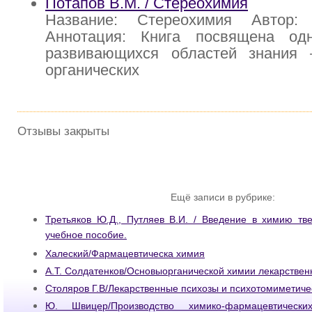
Потапов В.М. / Стереохимия
Название: Стереохимия Автор:
Аннотация: Книга посвящена од
развивающихся областей знания
органических
Отзывы закрыты
Ещё записи в рубрике:
Третьяков Ю.Д., Путляев В.И. / Введение в химию тв
учебное пособие.
Халеский/Фармацевтическа химия
А.Т. Солдатенков/Основыорганической химии лекарствен
Столяров Г.В/Лекарственные психозы и психотомиметиче
Ю. Швицер/Производство химико-фармацевтически