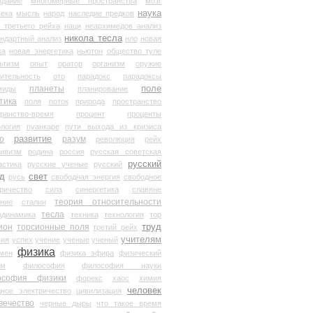
здание
многомерные пространства
мозг
наука
века
мысль
народ
наследие предков
 третьего рейха
наци
неархимедов анализ
никола тесла
андартный анализ
нло
новая
ка
новая энергетика
ньютон
общество туле
ьтизм
опыт
оратор
организм
оружие
ительность
ото
парадокс
парадоксы
планеты
поле
миды
планирование
тика
поля
поток
природа
пространство
транство-время
процент
проценты
логия
пуанкаре
пути выхода из кризиса
о
развитие
разум
революция
рейх
тивизм
родина
россия
русская советская
русский
астика
русские ученые
русский
д
свет
русь
свободная энергия
свободное
ричество
сила
синергетика
славяне
теория относительности
ание
сталин
тесла
одинамика
техника
технология
тор
труд
ион
торсионные поля
третий рейх
учителям
вия
успех
учение
ученые
ученый
физика
мен
физика эфира
физический
ум
философия
философия науки
ософия физики
форекс
хаос
химия
человек
дное электричество
цивилизация
вечество
черные дыры
что такое время