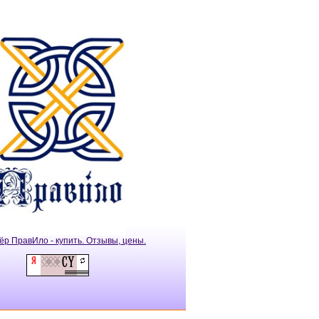
ёр ПравИло - купить. Отзывы, цены.