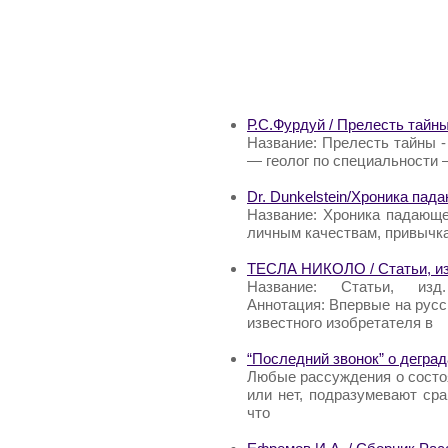
Р.С.Фурдуй / Прелесть тайны
Название: Прелесть тайны - 
— геолог по специальности 
Dr. Dunkelstein/Хроника па
Название: Хроника падающей
личным качествам, привычк
ТЕСЛА НИКОЛО / Статьи, изд
Название: Статьи, и
Аннотация: Впервые на рус
известного изобретателя в
“Последний звонок” о дегра
Любые рассуждения о состоя
или нет, подразумевают сра
что