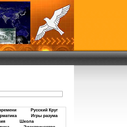
:
времени
Русский Круг
рматика
Игры разума
рия
Школа
рика
Электричество