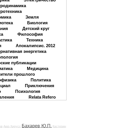
тродинамика
ротехника
омика
Земля
иотека
Биология
ания
Детский круг
ка
Философия
стика
Техника
я
Апокалипсис. 2012
рнативная энергетика
опология
ские публикации
матика
Медицина
ители прошлого
офизика
Политика
нциал
Приключения
о
Психология
вления
Relata Refero
Бахарев Ю.П.
ов
Аюр Кирусс
Кастерин