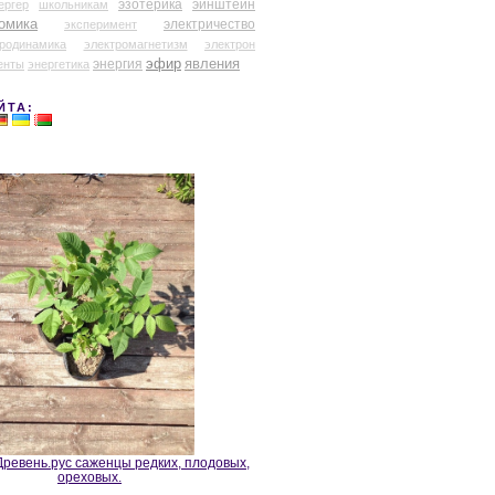
эзотерика
эйнштейн
ергер
школьникам
омика
электричество
эксперимент
тродинамика
электромагнетизм
электрон
эфир
энергия
явления
енты
энергетика
ЙТА:
ревень.рус саженцы редких, плодовых,
ореховых.