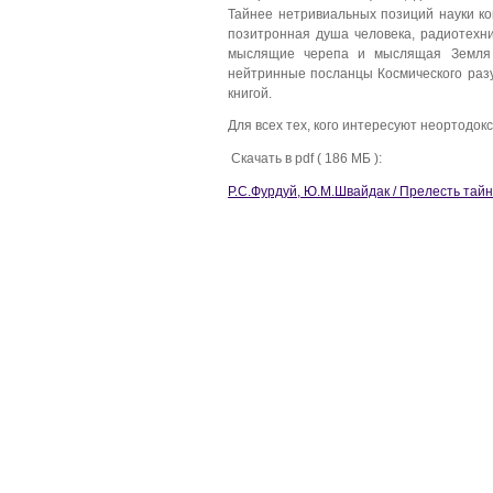
Тайнее нетривиальных позиций науки ко
позитронная душа человека, радиотехни
мыслящие черепа и мыслящая Земля 
нейтринные посланцы Космического раз
книгой.
Для всех тех, кого интересуют неортодо
Скачать в pdf ( 186 МБ ):
Р.С.Фурдуй, Ю.М.Швайдак / Прелесть тай