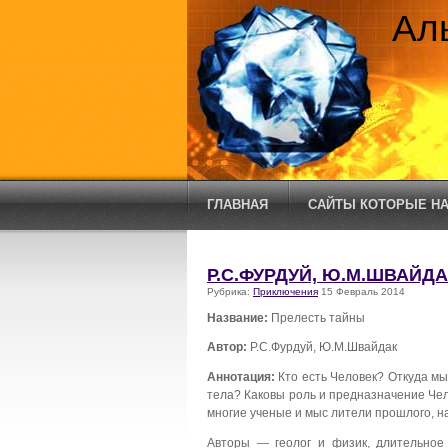
Ал
ГЛАВНАЯ
САЙТЫ КОТОРЫЕ НА
Р.С.ФУРДУЙ, Ю.М.ШВАЙДА
Рубрика:
Приключения
15 Февраль 2014
Название:
Прелесть тайны
Автор:
Р.С.Фурдуй, Ю.М.Швайдак
Аннотация:
Кто есть Человек? Откуда м
тела? Каковы роль и предназначение Че
многие ученые и мыс лители прошлого, н
Авторы — геолог и физик, длительное