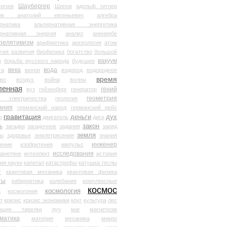
Шаубергер
рязев
Шипов
адольф гитлер
мов анатолий евгеньевич
алгебра
рнатива
альтернативная энергетика
ернативная энергия
анализ
аненербе
релятивизм
арифметика
археология
атом
гия развития
биофизика
богатство
большой
вакуум
в
борьба русского народа
будущее
века
вода
та
вихри
водород
водородное
время
иво
воздух
война
волны
ленная
гений
вуз
гейзенберг
генератор
геометрия
й электричества
геология
ания
германский народ
германский рейх
гравитация
деньги
дух
р
двигатель
диск
ь
закон
загадки
загадочное
задания
заряд
земля
ды
здоровье
землетрясения
знания
инженер
чение
изобретения
импульс
исследования
ланетяне
интеллект
история
ия науки
капитал
катастрофы
катушка теслы
т
квантовая механика
квантовая физика
ты
кибернетика
колебания
комплексные
космос
космология
а
космогония
т
кризис
кризис экономики
круг
культура
лес
ющие тарелки
луч
маг
магнетизм
матика
материя
механика
микро