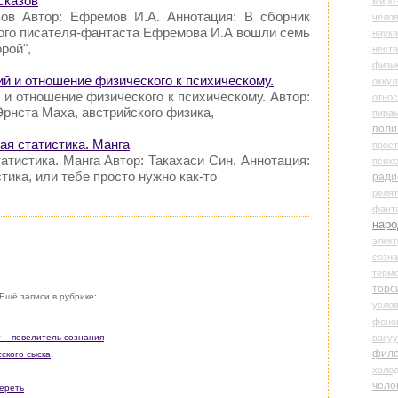
сказов
миро
зов Автор: Ефремов И.А. Аннотация: В сборник
чело
ного писателя-фантаста Ефремова И.А вошли семь
наука
рой",
нест
физи
й и отношение физического к психическому.
оккул
и отношение физического к психическому. Автор:
относ
рнста Маха, австрийского физика,
пира
поли
ая статистика. Манга
прос
атистика. Манга Автор: Такахаси Син. Аннотация:
психо
тика, или тебе просто нужно как-то
ради
реля
фант
наро
элект
созн
терм
торс
Ещё записи в рубрике:
усло
фено
ваку
 – повелитель сознания
фил
ского сыска
холо
чело
ереть