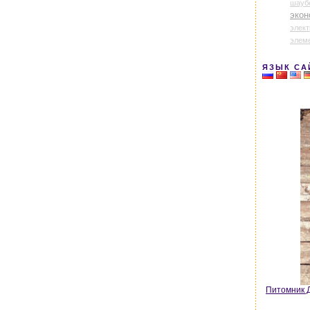
шауб
экон
элек
элем
ЯЗЫК СА
Питомник Д