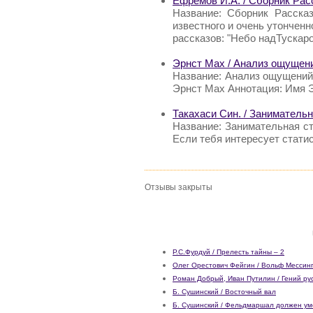
Ефремов И.А. / Сборник Рас
Название: Сборник Расска
известного и очень утончен
рассказов: "Небо надТускаро
Эрнст Мах / Анализ ощущени
Название: Анализ ощущений 
Эрнст Мах Аннотация: Имя Э
Такахаси Син. / Занимательн
Название: Занимательная ст
Если тебя интересует статис
Отзывы закрыты
Р.С.Фурдуй / Прелесть тайны – 2
Олег Орестович Фейгин / Вольф Мессинг
Роман Добрый, Иван Путилин / Гений рус
Б. Сушинский / Восточный вал
Б. Сушинский / Фельдмаршал должен ум