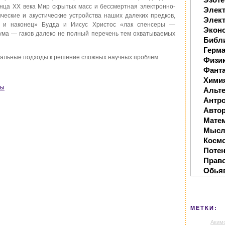
нца XX века Мир скрытых масс и бессмертная электронно-
Элек
ческие и акустические устройства наших далеких предков,
Элект
и наконец» Будда и Иисус Христос «лак спенсеры —
Экон
ума — гаков далеко не полный перечень тем охватываемых
Библ
Герм
ксальные подходы к решение сложных научных проблем.
Физи
Фанта
Хими
ны
Альте
Антр
Автор
Мате
Мысл
Косм
Поте
Прав
Обья
МЕТКИ:
Аким