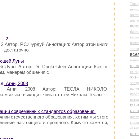
Тими
аки
альте
альт
анти
биоло
взры
 – 2
валю
2 Автор: Р.С.Фурдуй Аннотация: Автор этой книги
топл
— достаточно
все
гени
дающей Луны
герм
 Луны Автор: Dr. Dunkelstein Аннотация: Как по
ам, манерам общения с
гитле
жизн
. Агни, 2008
звез
зд. Агни, 2008 Автор: ТЕСЛА НИКОЛО
излу
ском языке выходит книга статей Николы Теслы —
иноп
истор
кван
кван
дации современных стандартов образования.
нии отечественного образования, хотим мы этого
числ
внение настоящего и прошлого. Кому-то кажется,
креди
лета
мате