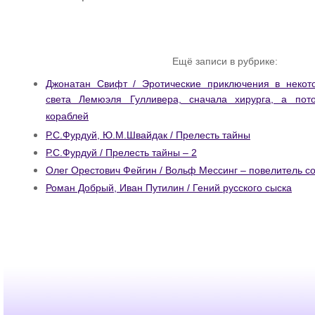
Ещё записи в рубрике:
Джонатан Свифт / Эротические приключения в некот
света Лемюэля Гулливера, сначала хирурга, а пото
кораблей
Р.С.Фурдуй, Ю.М.Швайдак / Прелесть тайны
Р.С.Фурдуй / Прелесть тайны – 2
Олег Орестович Фейгин / Вольф Мессинг – повелитель с
Роман Добрый, Иван Путилин / Гений русского сыска