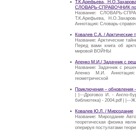
Т.К.Арефьева, Н.О.Захаров
СЛОВАРЬ-СПРАВОЧНИК по с
Название: СЛОВАРЬ-СПРАВ
Т.К.Арефьева, Н.О.Захаров
Аннотация: Словарь-справоч
Ковалев С.А. / Арктические 
Название: Арктические тайн
Перед вами книга об аркт
мировой ВОЙНЫ
Апенко М.И./ Задачник с ре
Название: Задачник с реше
Апенко М.И. Аннотация
rеометрической
Приключения – обновления –
| |---Дроговоз И. - Англо-б
библиотека) - 2004.pdf | |---
Ковалев Ю.Л. / Мироздание
Название: Мироздание Авто
теоретическая физика явля
оперируя постулатами теори