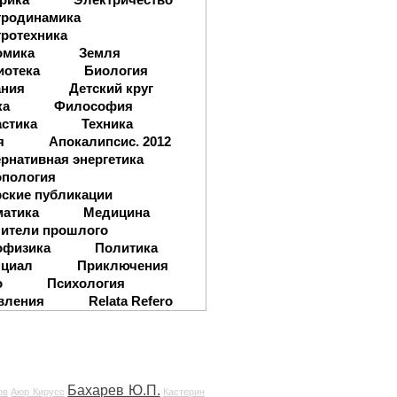
тродинамика
ротехника
омика
Земля
иотека
Биология
ания
Детский круг
ка
Философия
стика
Техника
я
Апокалипсис. 2012
рнативная энергетика
опология
ские публикации
матика
Медицина
ители прошлого
офизика
Политика
нциал
Приключения
о
Психология
вления
Relata Refero
Бахарев Ю.П.
ов
Аюр Кирусс
Кастерин