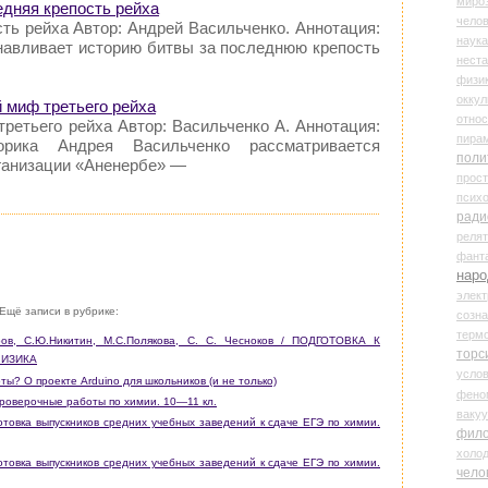
миро
едняя крепость рейха
чело
ть рейха Автор: Андрей Васильченко. Аннотация:
наука
навливает историю битвы за последнюю крепость
нест
физи
оккул
й миф третьего рейха
относ
ретьего рейха Автор: Васильченко А. Аннотация:
пира
орика Андрея Васильченко рассматривается
поли
рганизации «Аненербе» —
прос
психо
ради
реля
фант
наро
элект
Ещё записи в рубрике:
созн
терм
аров, С.Ю.Никитин, М.С.Полякова, С. С. Чесноков / ПОДГОТОВКА К
торс
ФИЗИКА
усло
ты? О проекте Arduino для школьников (и не только)
фено
 проверочные работы по химии. 10—11 кл.
ваку
товка выпускников средних учебных заведений к сдаче ЕГЭ по химии.
фил
холо
товка выпускников средних учебных заведений к сдаче ЕГЭ по химии.
чело