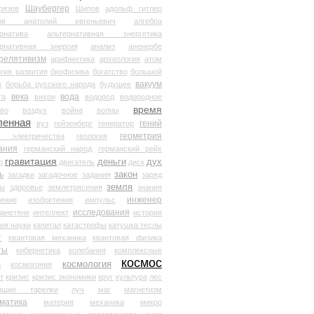
Шаубергер
рязев
Шипов
адольф гитлер
мов анатолий евгеньевич
алгебра
рнатива
альтернативная энергетика
ернативная энергия
анализ
аненербе
релятивизм
арифметика
археология
атом
гия развития
биофизика
богатство
большой
вакуум
в
борьба русского народа
будущее
века
вода
та
вихри
водород
водородное
время
иво
воздух
война
волны
ленная
гений
вуз
гейзенберг
генератор
геометрия
й электричества
геология
ания
германский народ
германский рейх
гравитация
деньги
дух
р
двигатель
диск
ь
закон
загадки
загадочное
задания
заряд
земля
ды
здоровье
землетрясения
знания
инженер
чение
изобретения
импульс
исследования
ланетяне
интеллект
история
ия науки
капитал
катастрофы
катушка теслы
т
квантовая механика
квантовая физика
ты
кибернетика
колебания
комплексные
космос
космология
а
космогония
т
кризис
кризис экономики
круг
культура
лес
ющие тарелки
луч
маг
магнетизм
матика
материя
механика
микро