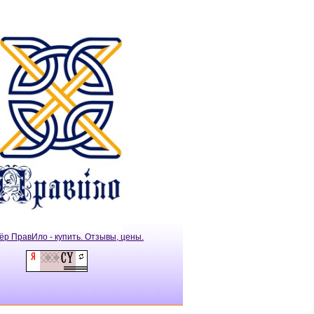
ёр ПравИло - купить. Отзывы, цены.