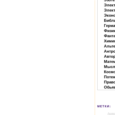
Элек
Элект
Экон
Библ
Герм
Физи
Фанта
Хими
Альте
Антр
Автор
Мате
Мысл
Косм
Поте
Прав
Обья
МЕТКИ:
Аким