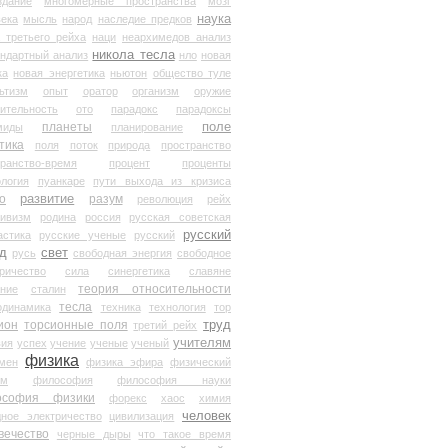
здание
многомерные пространства
мозг
наука
века
мысль
народ
наследие предков
 третьего рейха
наци
неархимедов анализ
никола тесла
андартный анализ
нло
новая
ка
новая энергетика
ньютон
общество туле
ьтизм
опыт
оратор
организм
оружие
ительность
ото
парадокс
парадоксы
планеты
поле
миды
планирование
тика
поля
поток
природа
пространство
транство-время
процент
проценты
логия
пуанкаре
пути выхода из кризиса
о
развитие
разум
революция
рейх
тивизм
родина
россия
русская советская
русский
астика
русские ученые
русский
д
свет
русь
свободная энергия
свободное
ричество
сила
синергетика
славяне
теория относительности
ание
сталин
тесла
одинамика
техника
технология
тор
труд
ион
торсионные поля
третий рейх
учителям
вия
успех
учение
ученые
ученый
физика
мен
физика эфира
физический
ум
философия
философия науки
ософия физики
форекс
хаос
химия
человек
дное электричество
цивилизация
вечество
черные дыры
что такое время