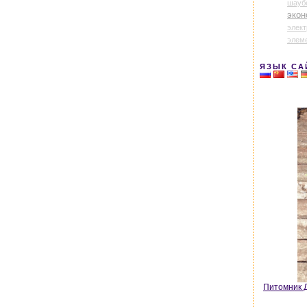
шауб
экон
элек
элем
ЯЗЫК СА
Питомник Д