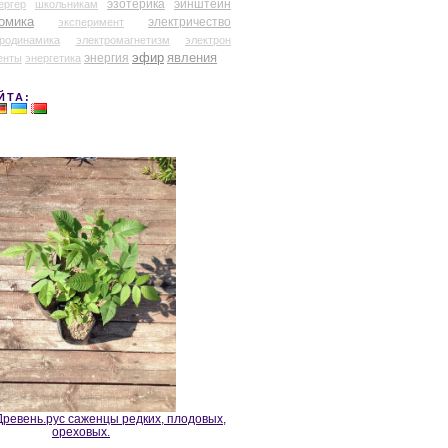
эзотерика
эйнштейн
ергер
школьникам
омика
электричество
эксперимент
тродинамика
электромагнетизм
электрон
эфир
энергия
явления
енты
энергетика
ЙТА:
ревень.рус саженцы редких, плодовых,
ореховых.