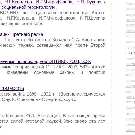
а, Н.Г.Ковалева, И.Г.Митрофанова, Н.П.Щукина /
Тими
оциальной геронтологии.
аки
ОЧНИК по социальной геронтологии. Автор:
альте
а, Н.Г.Ковалева, И.Г.Митрофанова, Н.П.Щукина
альт
ник включает в себя
анти
биоло
тайны Третьего рейха
взры
ы Третьего рейха Автор: Ковалев С.А. Аннотация:
валю
ических тайнах, оставшихся нам после Второй
топл
все
гени
шениями по прикладной ОПТИКЕ, 2003, 593s
герм
ниями по прикладной ОПТИКЕ, 2003, 593s Автор:
гитле
: Приведены основные законы и понятия
жизн
звез
излу
 19.09.2016
иноп
урская война 1899—1902 гг. (Военно-историческая
истор
Ж. Ону. К. Френцель - Смерть консулу.
кван
кван
числ
р: Ковалев Ю.Л. Аннотация: В настоящее время
креди
ется самой отсталой наукой. Уже около ста лет
лета
и
мате