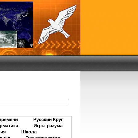
:
времени
Русский Круг
рматика
Игры разума
рия
Школа
рика
Электричество