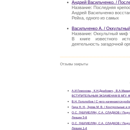
Андрей Васильченко. / Посл
Название: Последняя крепос
Андрей Васильченко восста
Рейха, одного из самых
Васильченко А. / Оккультны
Название: Оккультный миф т
В книге известного ист
деятельность загадочной о
Отзывы закрыты
А.И.Гомонова, К.Н.Драбович, В.А.Мак
ВСТУПИТЕЛЬНЫМ ЭКЗАМЕНАМ В МГУ. 
В.Н. Гололобов / С чего начинаются робо
Гара Н. Н., Зуева М. В. / Контрольные и
О.С. ГАБРИЕЛЯН, С.А. СЛАДКОВ / Подго
Лекции 5-8
О.С. ГАБРИЕЛЯН, С.А. СЛАДКОВ / Подго
Лекции 1-4