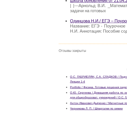
Школа обновления от 21.04.
| |---Арнольд В.И. _Математ
задачи на готовых
Одинцова Н.И./ ЕГЭ – Поуро
Название: ЕГЭ - Поурочное
Н.И. Аннотация: Пособие со
Отзывы закрыты
О.С. ГАБРИЕЛЯН, С.А. СЛАДКОВ / Подго
Лекции 1-4
Portfolio / Физика. Готовые решения зада
О.Ю. Сергеева / Домашняя работа по хим
для общеобразоват. учреждений / О.С. Г
Антон Иванович Дьяченко / Магнитные 
Черникова Л. П. / Шпаргалки по химии