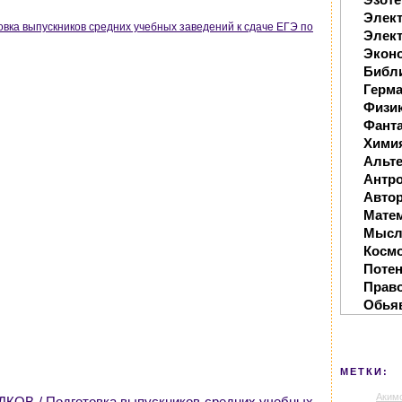
Элек
вка выпускников средних учебных заведений к сдаче ЕГЭ по
Элект
Экон
Библ
Герм
Физи
Фанта
Хими
Альте
Антр
Автор
Мате
Мысл
Косм
Поте
Прав
Обья
МЕТКИ:
Аким
КОВ / Подготовка выпускников средних учебных