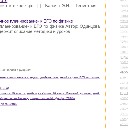
2016
миро
ика в школе .pdf | |---Балаян Э.Н. - Геометрия -
чело
наука
нест
чное планирование- к ЕГЭ по физике
физи
 планирование- к ЕГЭ по физике Автор: Одинцова
оккул
держит описание методики и уроков
относ
пира
поли
прос
психо
ради
реля
фант
Ещё записи в рубрике:
наро
элект
товка выпускников средних учебных заведений к сдаче ЕГЭ по химии.
созн
терм
ч (ЕГЭ)
торс
ии за 10 класс к учебнику «Химия. 10 класс. Базовый уровень: учеб.
усло
абриелян. — 6-е изд., стереотип. — М.: Дрофа, 2010»
фено
полюса Земли
ваку
фил
холо
чело