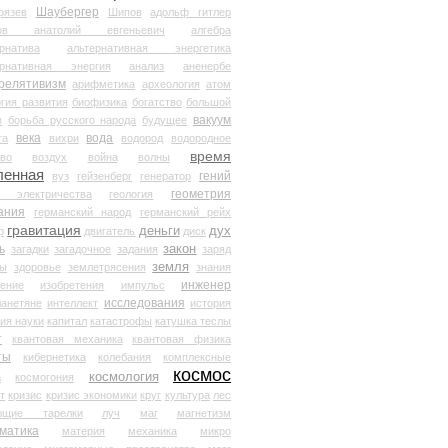
Шаубергер
рязев
Шипов
адольф гитлер
мов анатолий евгеньевич
алгебра
рнатива
альтернативная энергетика
ернативная энергия
анализ
аненербе
релятивизм
арифметика
археология
атом
гия развития
биофизика
богатство
большой
вакуум
в
борьба русского народа
будущее
века
вода
та
вихри
водород
водородное
время
иво
воздух
война
волны
ленная
гений
вуз
гейзенберг
генератор
геометрия
й электричества
геология
ания
германский народ
германский рейх
гравитация
деньги
дух
р
двигатель
диск
ь
закон
загадки
загадочное
задания
заряд
земля
ды
здоровье
землетрясения
знания
инженер
чение
изобретения
импульс
исследования
ланетяне
интеллект
история
ия науки
капитал
катастрофы
катушка теслы
т
квантовая механика
квантовая физика
ты
кибернетика
колебания
комплексные
космос
космология
а
космогония
т
кризис
кризис экономики
круг
культура
лес
ющие тарелки
луч
маг
магнетизм
матика
материя
механика
микро