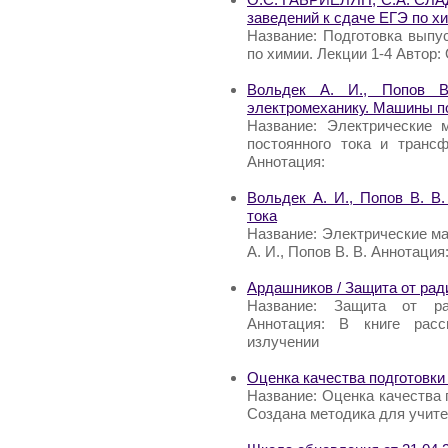
заведений к сдаче ЕГЭ по хи
Название: Подготовка выпу
по химии. Лекции 1-4 Автор
Вольдек А. И., Попов В
электромеханику. Машины по
Название: Электрические 
постоянного тока и транс
Аннотация:
Вольдек А. И., Попов В. В
тока
Название: Электрические м
А. И., Попов В. В. Аннотаци
Ардашников / Защита от рад
Название: Защита от ра
Аннотация: В книге рас
излучении
Оценка качества подготовки
Название: Оценка качества 
Создана методика для учител