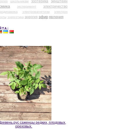
эзотерика
эйнштейн
ергер
школьникам
омика
электричество
эксперимент
тродинамика
электромагнетизм
электрон
эфир
энергия
явления
енты
энергетика
ЙТА:
ревень.рус саженцы редких, плодовых,
ореховых.