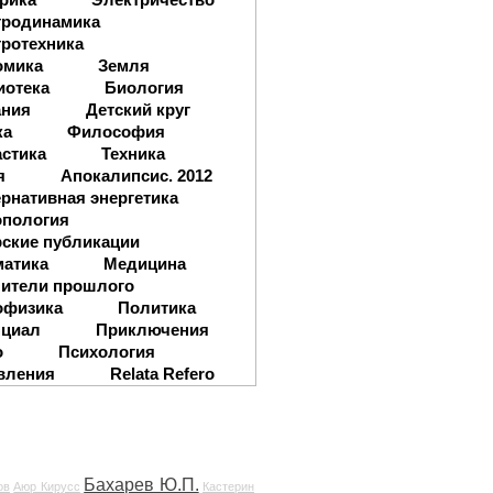
тродинамика
ротехника
омика
Земля
иотека
Биология
ания
Детский круг
ка
Философия
стика
Техника
я
Апокалипсис. 2012
рнативная энергетика
опология
ские публикации
матика
Медицина
ители прошлого
офизика
Политика
нциал
Приключения
о
Психология
вления
Relata Refero
Бахарев Ю.П.
ов
Аюр Кирусс
Кастерин