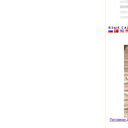
шауб
экон
элек
элем
ЯЗЫК СА
Питомник Д