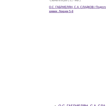
Скачать в pdf ( 0,7 МБ ):
О.С. ГАБРИЕЛЯН, С.А. СЛАДКОВ / Подгото
химии. Лекции 5-8
О.С. ГАБРИЕЛЯН, С.А. СЛАД