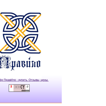
ёр ПравИло - купить. Отзывы, цены.