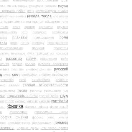
здание
многомерные пространства
мозг
наука
века
мысль
народ
наследие предков
 третьего рейха
наци
неархимедов анализ
никола тесла
андартный анализ
нло
новая
ка
новая энергетика
ньютон
общество туле
ьтизм
опыт
оратор
организм
оружие
ительность
ото
парадокс
парадоксы
планеты
поле
миды
планирование
тика
поля
поток
природа
пространство
транство-время
процент
проценты
логия
пуанкаре
пути выхода из кризиса
о
развитие
разум
революция
рейх
тивизм
родина
россия
русская советская
русский
астика
русские ученые
русский
д
свет
русь
свободная энергия
свободное
ричество
сила
синергетика
славяне
теория относительности
ание
сталин
тесла
одинамика
техника
технология
тор
труд
ион
торсионные поля
третий рейх
учителям
вия
успех
учение
ученые
ученый
физика
мен
физика эфира
физический
ум
философия
философия науки
ософия физики
форекс
хаос
химия
человек
дное электричество
цивилизация
вечество
черные дыры
что такое время