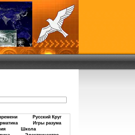
:
времени
Русский Круг
рматика
Игры разума
рия
Школа
рика
Электричество