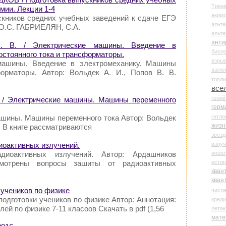
Тими
мии. Лекции 1-4
аки
скников средних учебных заведений к сдаче ЕГЭ
альте
: О.С. ГАБРИЕЛЯН, С.А.
альт
анти
. В. / Электрические машины. Введение в
биоло
стоянного тока и трансформаторы.
взры
машины. Введение в электромеханику. Машины
валю
форматоры. Автор: Вольдек А. И., Попов В. В.
топл
все
гени
. / Электрические машины. Машины переменного
герм
гитле
ашины. Машины переменного тока Автор: Вольдек
жизн
я: В книге рассматриваются
звез
излу
иоактивных излучений.
иноп
диоактивных излучений. Автор: Ардашников
истор
смотрены вопросы зашиты от радиоактивных
кван
кван
 учеников по физике
числ
подготовки учеников по физике Автор: Аннотация:
креди
ей по физике 7-11 класоов Скачать в pdf (1,56
лета
мате