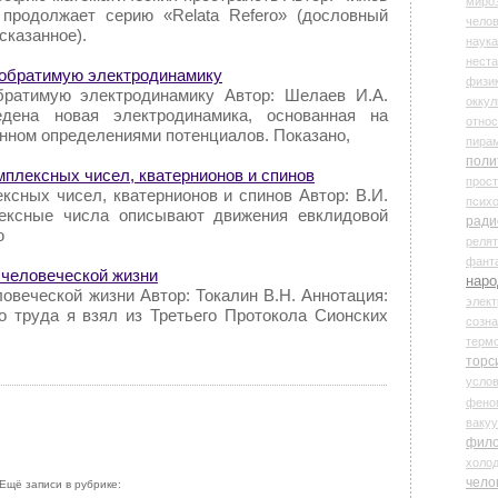
миро
 продолжает серию «Relata Refero» (дословный
чело
сказанное).
наука
нест
еобратимую электродинамику
физи
братимую электродинамику Автор: Шелаев И.А.
оккул
едена новая электродинамика, основанная на
относ
нном определениями потенциалов. Показано,
пира
поли
омплексных чисел, кватернионов и спинов
прос
ксных чисел, кватернионов и спинов Автор: В.И.
психо
ексные числа описывают движения евклидовой
ради
ю
реля
фант
е человеческой жизни
наро
ловеческой жизни Автор: Токалин В.Н. Аннотация:
элект
о труда я взял из Третьего Протокола Сионских
созн
терм
торс
усло
фено
ваку
фил
холо
чело
Ещё записи в рубрике: