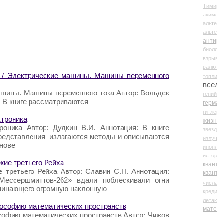
Тими
аки
альте
альт
анти
биоло
взры
валю
. / Электрические машины. Машины переменного
топл
все
ашины. Машины переменного тока Автор: Вольдек
гени
я: В книге рассматриваются
герм
гитле
ктроника
жизн
роника Автор: Дудкин В.И. Аннотация: В книге
звез
редставления, излагаются методы и описываются
излу
снове
иноп
истор
жие третьего Рейха
кван
е третьего Рейха Автор: Славин С.Н. Аннотация:
кван
Мессершмиттов-262» вдали поблескивали огни
числ
оминающего огромную наклонную
креди
лета
лософию математических пространств
мате
софию математических пространств Автор: Чижов