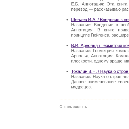
Е.Б. Аннотация: Эта книга
перевод — рассказываю рас
Шелаев И.А. / Введение в н
Название: Введение в нео
Аннотация: В книге прив
принципе Гюйгенса, расшире
В.И. Арнольд / Геометрия к
Название: Геометрия компле
Арнольд Аннотация: Компл
плоскости, одному вращени
Токалин В.Н. / Наука о стро
Название: Наука о строе че
Данное наименование своег
мудрецов.
Отзывы закрыты