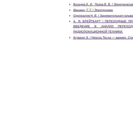
Вольдек А. И., Попов В. В. / Электриче
Шишкин, Г. Г. / Электроника
Одноралов Н. В. / Занимательная гальв
А. Я. БРЕЙТБАРТ / ПЕРЕХОДНЫЕ П
ВВЕДЕНИЕ В АНАЛИЗ ПЕРЕХО
РАДИОЛОКАЦИОННОЙ ТЕХНИКИ.
Ксувани Э. / Никола Тесла — вампир. Су