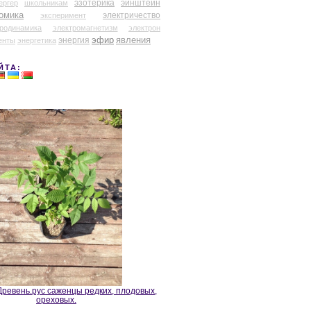
эзотерика
эйнштейн
ергер
школьникам
омика
электричество
эксперимент
тродинамика
электромагнетизм
электрон
эфир
энергия
явления
енты
энергетика
ЙТА:
ревень.рус саженцы редких, плодовых,
ореховых.