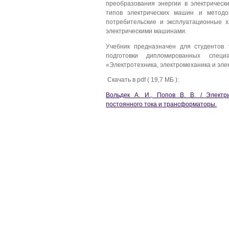
преобразования энергии в электрическ
типов электрических машин и методо
потребительские и эксплуатационные х
электрическими машинами.
Учебник предназначен для студентов 
подготовки дипломированных спец
«Электротехника, электромеханика и эле
Скачать в pdf ( 19,7 МБ ):
Вольдек А. И., Попов В. В. / Элект
постоянного тока и трансформаторы.