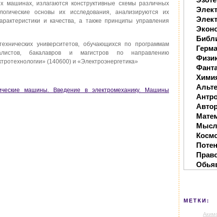
их машинах, излагаются конструктивные схемы различных
Элек
логические основы их исследования, анализируются их
Элект
арактеристики и качества, а также принципы управления
Экон
Библ
технических университетов, обучающихся по программам
Герм
иалистов, бакалавров и магистров по направлению
Физи
ктротехнологии» (140600) и «Электроэнергетика»
Фанта
Хими
Альте
рические машины. Введение в электромеханику. Машины
Антр
Автор
Мате
Мысл
Косм
Поте
Прав
Обья
МЕТКИ:
Аким