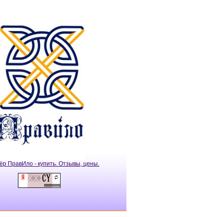
ёр ПравИло - купить. Отзывы, цены.