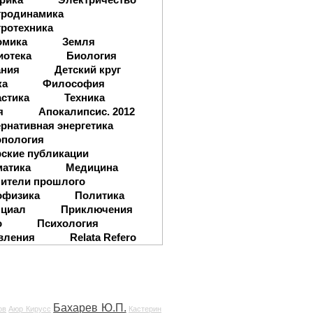
тродинамика
ротехника
омика
Земля
иотека
Биология
ания
Детский круг
ка
Философия
стика
Техника
я
Апокалипсис. 2012
рнативная энергетика
опология
ские публикации
матика
Медицина
ители прошлого
офизика
Политика
нциал
Приключения
о
Психология
вления
Relata Refero
Бахарев Ю.П.
ов
Аюр Кирусс
Кастерин