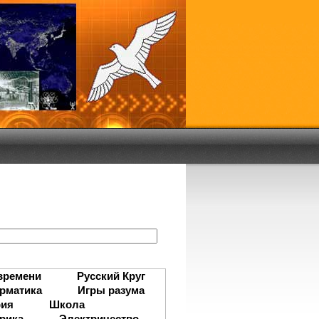
:
времени
Русский Круг
рматика
Игры разума
рия
Школа
рика
Электричество