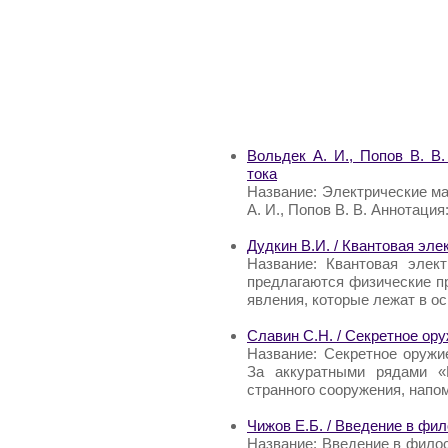
Вольдек А. И., Попов В. В
тока
Название: Электрические м
А. И., Попов В. В. Аннотаци
Дудкин В.И. / Квантовая эле
Название: Квантовая элект
предлагаются физические п
явления, которые лежат в о
Славин С.Н. / Секретное ору
Название: Секретное оружи
За аккуратными рядами «
странного сооружения, нап
Чижов Е.Б. / Введение в фи
Название: Введение в фило