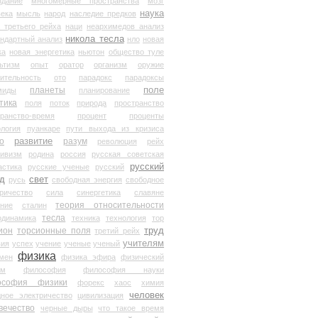
здание
многомерные пространства
мозг
наука
века
мысль
народ
наследие предков
 третьего рейха
наци
неархимедов анализ
никола тесла
андартный анализ
нло
новая
ка
новая энергетика
ньютон
общество туле
ьтизм
опыт
оратор
организм
оружие
ительность
ото
парадокс
парадоксы
планеты
поле
миды
планирование
тика
поля
поток
природа
пространство
транство-время
процент
проценты
логия
пуанкаре
пути выхода из кризиса
о
развитие
разум
революция
рейх
тивизм
родина
россия
русская советская
русский
астика
русские ученые
русский
д
свет
русь
свободная энергия
свободное
ричество
сила
синергетика
славяне
теория относительности
ание
сталин
тесла
одинамика
техника
технология
тор
труд
ион
торсионные поля
третий рейх
учителям
вия
успех
учение
ученые
ученый
физика
мен
физика эфира
физический
ум
философия
философия науки
ософия физики
форекс
хаос
химия
человек
дное электричество
цивилизация
вечество
черные дыры
что такое время