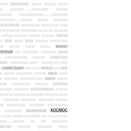
Шаубергер
рязев
Шипов
адольф гитлер
мов анатолий евгеньевич
алгебра
рнатива
альтернативная энергетика
ернативная энергия
анализ
аненербе
релятивизм
арифметика
археология
атом
гия развития
биофизика
богатство
большой
вакуум
в
борьба русского народа
будущее
века
вода
та
вихри
водород
водородное
время
иво
воздух
война
волны
ленная
гений
вуз
гейзенберг
генератор
геометрия
й электричества
геология
ания
германский народ
германский рейх
гравитация
деньги
дух
р
двигатель
диск
ь
закон
загадки
загадочное
задания
заряд
земля
ды
здоровье
землетрясения
знания
инженер
чение
изобретения
импульс
исследования
ланетяне
интеллект
история
ия науки
капитал
катастрофы
катушка теслы
т
квантовая механика
квантовая физика
ты
кибернетика
колебания
комплексные
космос
космология
а
космогония
т
кризис
кризис экономики
круг
культура
лес
ющие тарелки
луч
маг
магнетизм
матика
материя
механика
микро