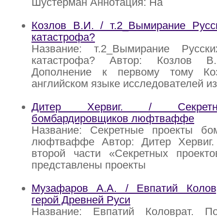
Шустерман Аннотация: На
Козлов В.И. / т.2_Вымирание Русс
катастрофа?
Название: т.2_Вымирание Русск
катастрофа? Автор: Козлов В.
Дополнение к первому тому Ко
английском языке исследователей из
Дитер Хервиг. / Секрет
бомбардировщиков люфтваффе
Название: Секретные проекты бо
люфтваффе Автор: Дитер Хервиг.
второй части «Секретных проек
представлены проекты
Музафаров А.А. / Евпатий Колов
герой Древней Руси
Название: Евпатий Коловрат. П