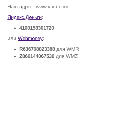
Наш адрес: www.vixri.com
Яндекс.Деньги
:
4100158301720
или
Webmoney
:
R636708823388
для WMR
Z866144067530
для WMZ