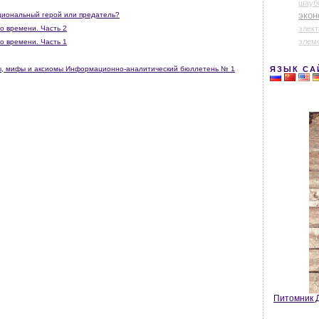
шауб
экон
ациональный герой или предатель?
элек
го времени. Часть 2
элем
го времени. Часть 1
ЯЗЫК СА
ны, мифы и аксиомы Информационно-аналитический бюллетень № 1
Питомник Д