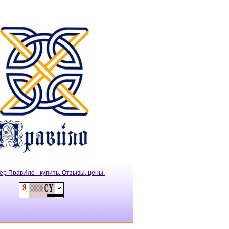
ёр ПравИло - купить. Отзывы, цены.