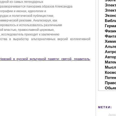
 одной из самых легендарных
Элек
м разворачивается панорама образов Александра
Элект
иографии и иконах, идеологии и
Экон
рудах и политической публицистике,
Библ
оммерческой рекламе. Анализируя, как
уировалось и использовалось различными
Герм
ой властью, православной церковью,
Физи
, исследователь приходит к заключению
Фанта
ства в выработку альтернативных версий коллективной
Хими
Альте
Антр
Автор
вский в русской культурной памяти: святой, правитель,
Мате
Мысл
Косм
Поте
Прав
Обья
МЕТКИ:
Аким