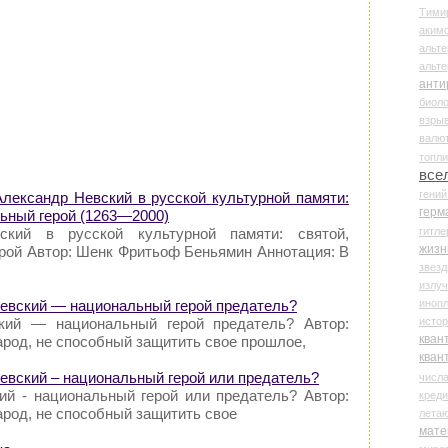
Тими
аки
альте
альт
анти
биоло
взры
валю
топл
все
гени
лександр Невский в русской культурной памяти:
герм
льный герой (1263—2000)
гитле
ский в русской культурной памяти: святой,
жизн
ерой Автор: Шенк Фритьоф Беньямин Аннотация: В
звез
излу
иноп
Невский — национальный герой предатель?
истор
кий — национальный герой предатель? Автор:
кван
арод, не способный защитить свое прошлое,
кван
Невский – национальный герой или предатель?
числ
ий - национальный герой или предатель? Автор:
креди
арод, не способный защитить свое
лета
мате