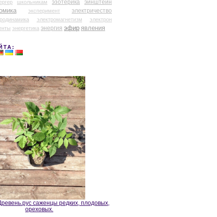
эзотерика
эйнштейн
ергер
школьникам
омика
электричество
эксперимент
тродинамика
электромагнетизм
электрон
эфир
энергия
явления
енты
энергетика
ЙТА:
ревень.рус саженцы редких, плодовых,
ореховых.