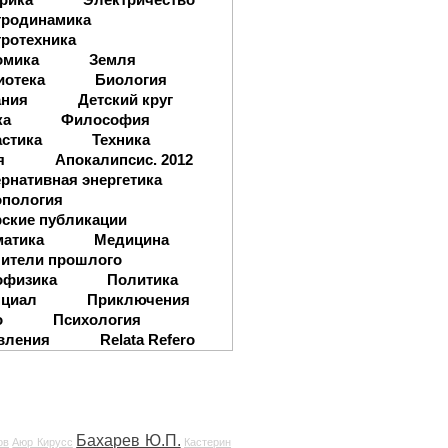
тродинамика
ротехника
омика
Земля
иотека
Биология
ания
Детский круг
ка
Философия
стика
Техника
я
Апокалипсис. 2012
рнативная энергетика
опология
ские публикации
матика
Медицина
ители прошлого
офизика
Политика
нциал
Приключения
о
Психология
вления
Relata Refero
Бахарев Ю.П.
ов
Аюр Кирусс
Кастерин