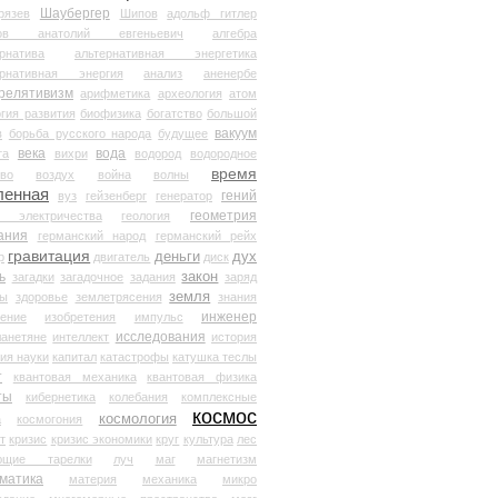
Шаубергер
рязев
Шипов
адольф гитлер
мов анатолий евгеньевич
алгебра
рнатива
альтернативная энергетика
ернативная энергия
анализ
аненербе
релятивизм
арифметика
археология
атом
гия развития
биофизика
богатство
большой
вакуум
в
борьба русского народа
будущее
века
вода
та
вихри
водород
водородное
время
иво
воздух
война
волны
ленная
гений
вуз
гейзенберг
генератор
геометрия
й электричества
геология
ания
германский народ
германский рейх
гравитация
деньги
дух
р
двигатель
диск
ь
закон
загадки
загадочное
задания
заряд
земля
ды
здоровье
землетрясения
знания
инженер
чение
изобретения
импульс
исследования
ланетяне
интеллект
история
ия науки
капитал
катастрофы
катушка теслы
т
квантовая механика
квантовая физика
ты
кибернетика
колебания
комплексные
космос
космология
а
космогония
т
кризис
кризис экономики
круг
культура
лес
ющие тарелки
луч
маг
магнетизм
матика
материя
механика
микро