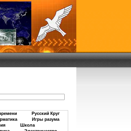
:
времени
Русский Круг
рматика
Игры разума
рия
Школа
рика
Электричество