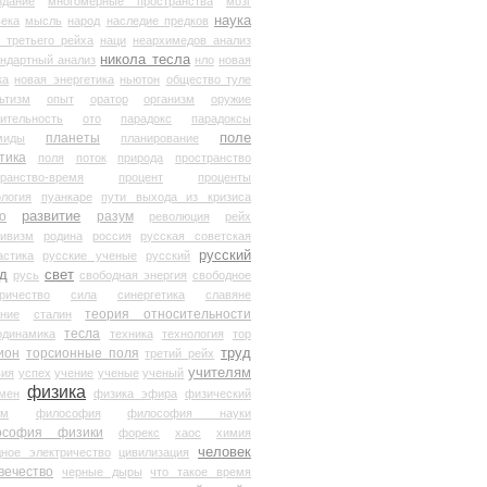
здание
многомерные пространства
мозг
наука
века
мысль
народ
наследие предков
 третьего рейха
наци
неархимедов анализ
никола тесла
андартный анализ
нло
новая
ка
новая энергетика
ньютон
общество туле
ьтизм
опыт
оратор
организм
оружие
ительность
ото
парадокс
парадоксы
планеты
поле
миды
планирование
тика
поля
поток
природа
пространство
транство-время
процент
проценты
логия
пуанкаре
пути выхода из кризиса
о
развитие
разум
революция
рейх
тивизм
родина
россия
русская советская
русский
астика
русские ученые
русский
д
свет
русь
свободная энергия
свободное
ричество
сила
синергетика
славяне
теория относительности
ание
сталин
тесла
одинамика
техника
технология
тор
труд
ион
торсионные поля
третий рейх
учителям
вия
успех
учение
ученые
ученый
физика
мен
физика эфира
физический
ум
философия
философия науки
ософия физики
форекс
хаос
химия
человек
дное электричество
цивилизация
вечество
черные дыры
что такое время