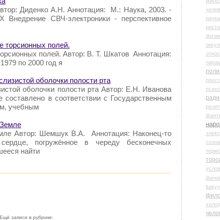
ка
миро
тор: Диденко А.Н. Аннотация: М.: Наука, 2003. -
чело
-Х Внедрение СВЧ-электроники - перспективное
наука
нест
физи
ие торсионных полей.
оккул
орсионных полей. Автор: В. Т. Шкатов Аннотация:
относ
979 по 2000 год я
пира
поли
 слизистой оболочки полости рта
прос
истой оболочки полости рта Автор: Е.Н. Иванова
психо
е составлено в соответствии с Государственным
ради
м, учебным
реля
фант
наро
 Земле
мле Автор: Шемшук В.А. Аннотация: Наконец-то
элект
сердце, погружённое в череду бесконечных
созн
шееся найти
терм
торс
усло
фено
ваку
фил
холо
чело
Ещё записи в рубрике: