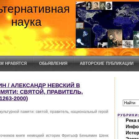
ьтернативная
наука
М НРАВЯТСЯ
ОБЬЯВЛЕНИЯ
АВТОРСКИЕ ПУБЛИКАЦИИ
Н / АЛЕКСАНДР НЕВСКИЙ В
МЯТИ: СВЯТОЙ, ПРАВИТЕЛЬ,
263-2000)
культурной памяти: святой, правитель, национальный герой
РУБРИКИ
Река 
Инфо
Исто
точников книге немецкий историк Фритьоф Беньямин Шенк
Эзоте