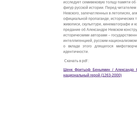
исследует семивековую толщу памяти об
фигур русской истории. Перед читателе
Невского, запечатленных в летописях, аг
официальной пропаганде, исторических т
живописи, скульптуре, кинематографе и к
предание об Александре Невском констр
историческими авторами – государственн
интеллигенцией, русским национализмом
о вкладе этого длящегося мифотворче
идентичности.
Скачать в pdf :
Шенк Фритьоф Беньямин / Александр Не
национальный герой (1263-2000)