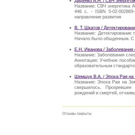
Диденко А.Н. / СВЧ энергети
Название: СВЧ энергетика Ав
446 с. - ISBN 5-02-002869
направление развития
В. Т. Шкатов / Детектирован
Название: Детектирование т
Начало было обыденным. С 1
Е.Н. Иванова / Заболевания
Название: Заболевания слиз
Аннотация: Учебное пособи
образовательным стандарто
Шемшук В.А. / Эпоха Рая на
Название: Эпоха Рая на Зе
свершилось. Прозревшее 
рождений и смертей, отчаяв
Отзывы закрыты