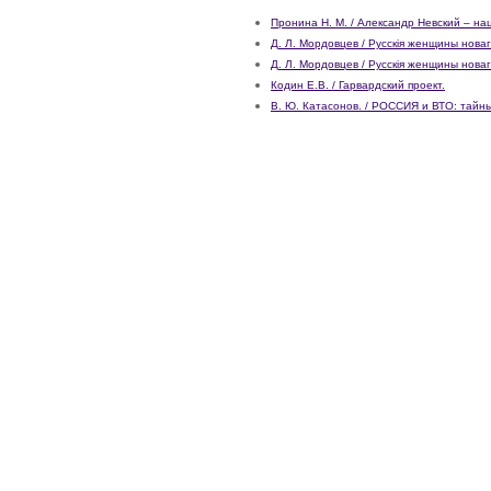
Пронина Н. М. / Александр Невский – н
Д. Л. Мордовцев / Русскiя женщины нова
Д. Л. Мордовцев / Русскiя женщины нова
Кодин Е.В. / Гарвардский проект.
В. Ю. Катасонов. / РОССИЯ и ВТО: тай