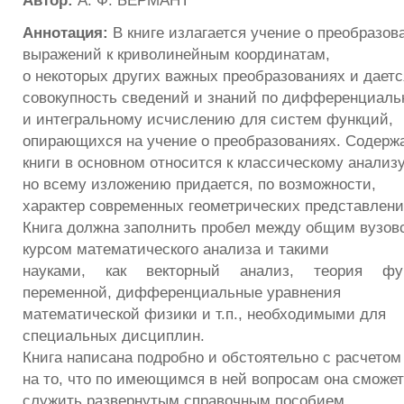
Автор:
А. Ф. БЕРМАНТ
Аннотация:
В книге излагается учение о преобразов
выражений к криволинейным координатам,
о некоторых других важных преобразованиях и даетс
совокупность сведений и знаний по дифференциаль
и интегральному исчислению для систем функций,
опирающихся на учение о преобразованиях. Содерж
книги в основном относится к классическому анализу
но всему изложению придается, по возможности,
характер современных геометрических представлени
Книга должна заполнить пробел между общим вузов
курсом математического анализа и такими
науками, как векторный анализ, теория фу
переменной, дифференциальные уравнения
математической физики и т.п., необходимыми для
специальных дисциплин.
Книга написана подробно и обстоятельно с расчетом
на то, что по имеющимся в ней вопросам она сможет
служить развернутым справочным пособием.